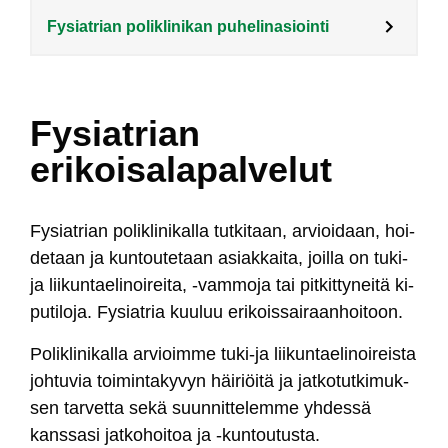
Fysiatrian poliklinikan puhelinasiointi
Fysiatrian
erikoisalapalvelut
Fy­siat­rian po­lik­li­ni­kal­la tut­ki­taan, ar­vioi­daan, hoi­
de­taan ja kun­tou­te­taan asiak­kai­ta, joil­la on tu­ki-
ja lii­kun­tae­li­noi­rei­ta, -vam­mo­ja tai pit­kit­ty­nei­tä ki­
pu­ti­lo­ja. Fy­siat­ria kuu­luu eri­kois­sai­raan­hoi­toon.
Po­lik­li­ni­kal­la ar­vioim­me tu­ki-ja lii­kun­tae­li­noi­reis­ta
joh­tu­via toi­min­ta­ky­vyn häi­riöi­tä ja jat­ko­tut­ki­muk­
sen tar­vet­ta se­kä suun­ni­tte­lem­me yh­des­sä
kans­sa­si jat­ko­hoi­toa ja -kun­tou­tus­ta.