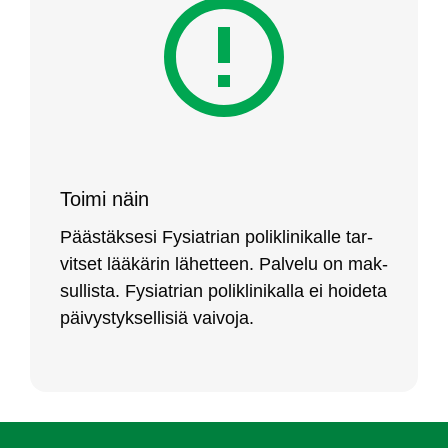
Toi­mi näin
Pääs­täk­se­si Fy­siat­rian po­lik­li­ni­kal­le tar­
vit­set lää­kä­rin lä­het­teen. Pal­ve­lu on mak­
sul­lis­ta. Fy­siat­rian po­lik­li­ni­kal­la ei hoi­de­ta
päi­vys­tyk­sel­li­siä vai­vo­ja.