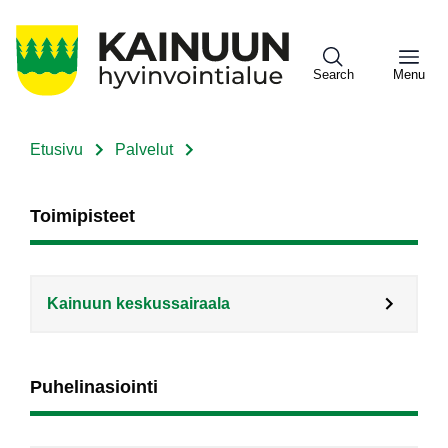
Hyppää
pääsisältöön
Search
Menu
Etusivu
Palvelut
Sote
Murupolku
Menu
Toimipisteet
Asiakkaille
Kainuun keskussairaala
Puhelinasiointi