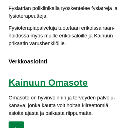
Fy­siat­rian po­lik­li­ni­kal­la työs­ken­te­lee fy­siat­re­ja ja
fy­sio­te­ra­peut­te­ja.
Fy­sio­te­ra­pia­pal­ve­lu­ja tuo­te­taan eri­kois­sai­raan­
hoi­dos­sa myös muil­le eri­koi­sa­loil­le ja Kai­nuun
pri­kaa­tin va­rus­hen­ki­löil­le.
Verk­koa­sioin­ti
Kai­nuun Oma­so­te
Oma­so­te on hy­vin­voin­nin ja ter­vey­den pal­ve­lu­
ka­na­va, jon­ka kaut­ta voit hoi­taa kii­reet­tö­miä
asioi­ta ajas­ta ja pai­kas­ta riip­pu­mat­ta.