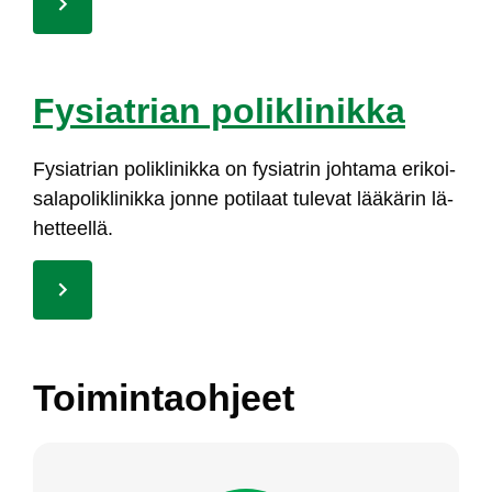
Fy­siat­rian po­lik­li­nik­ka
Fy­siat­rian po­lik­li­nik­ka on fy­siat­rin joh­ta­ma eri­koi­
sa­la­po­lik­li­nik­ka jon­ne po­ti­laat tu­le­vat lää­kä­rin lä­
het­teel­lä.
Toi­min­taoh­jeet