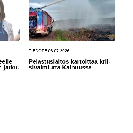
TIEDOTE 06.07.2026
eel­le
Pe­las­tus­lai­tos kar­toit­taa krii­
n jat­ku­
si­val­miut­ta Kai­nuus­sa