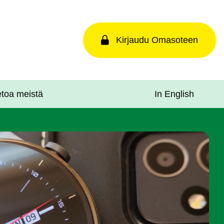
Kirjaudu Omasoteen
In English
etoa meistä