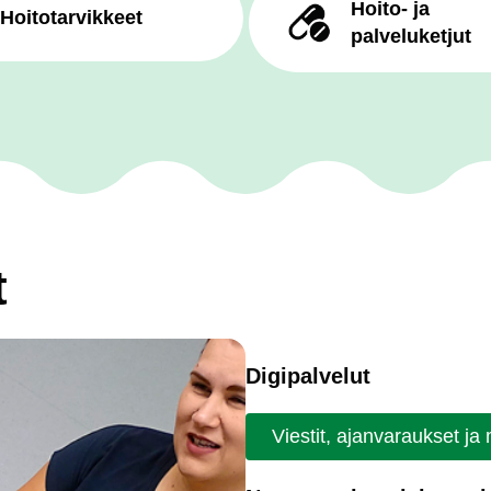
Hoito- ja
Hoitotarvikkeet
palveluketjut
t
Digipalvelut
Viestit, ajanvaraukset ja