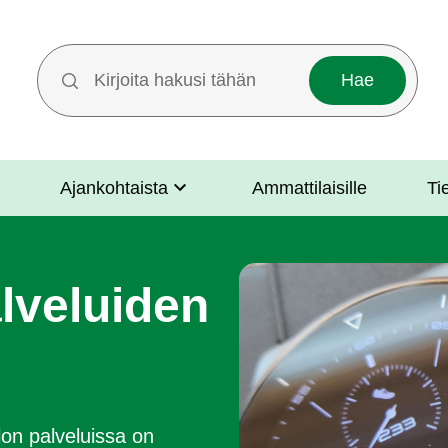
Hakutermit
Ajankohtaista
Ammattilaisille
Ti
lveluiden
lon palveluissa on