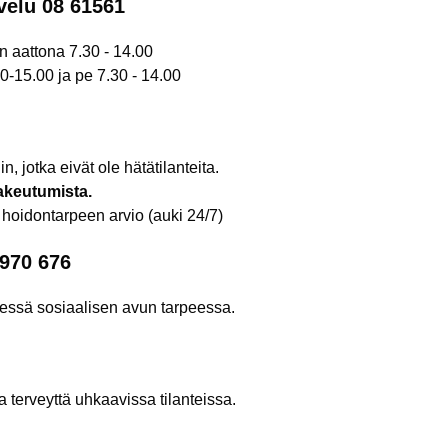
velu 08 61561
en aattona 7.30 - 14.00
30-15.00 ja pe 7.30 - 14.00
n, jotka eivät ole hätätilanteita.
akeutumista.
3
hoidontarpeen arvio (au­ki 24/7)
7970 676
sessä sosiaalisen avun tarpeessa.
terveyttä uhkaavissa tilanteissa.