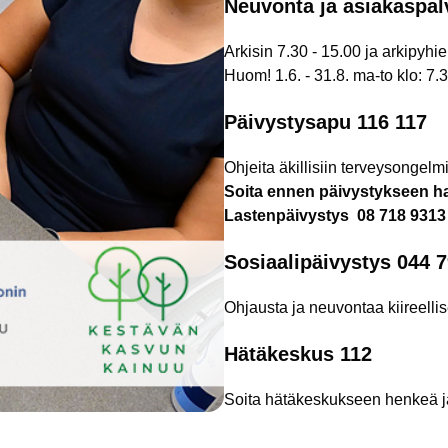
Neuvonta ja asiakaspal
Arkisin 7.30 - 15.00 ja arkipyhi
Huom! 1.6. - 31.8. ma-to klo: 7.
Päivystysapu 116 117
Ohjeita äkillisiin terveysongelmii
Soita ennen päivystykseen h
Lastenpäivystys
08 718 931
Sosiaalipäivystys 044 
Ohjausta ja neuvontaa kiireelli
Hätäkeskus 112
Soita hätäkeskukseen henkeä ja 