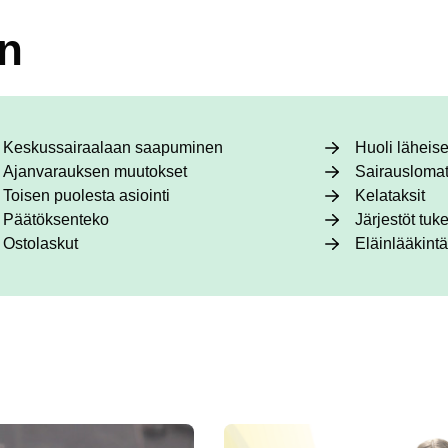
in
Keskussairaalaan saapuminen
Huoli läheis
Ajanvarauksen muutokset
Sairauslomat
Toisen puolesta asiointi
Kelataksit
Päätöksenteko
Järjestöt tuk
Ostolaskut
Eläinlääkintä