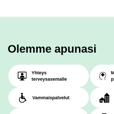
Olemme apunasi
Yhteys
M
terveysasemalle
p
Vammaispalvelut