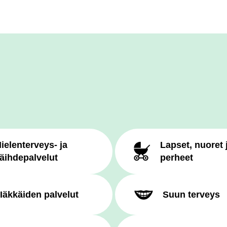
ielenterveys- ja
Lapset, nuoret 
äihdepalvelut
perheet
Iäkkäiden palvelut
Suun terveys