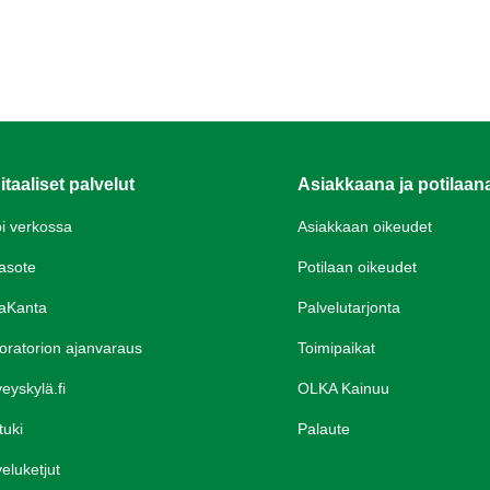
itaaliset palvelut
Asiakkaana ja potilaan
oi verkossa
Asiakkaan oikeudet
asote
Potilaan oikeudet
aKanta
Palvelutarjonta
oratorion ajanvaraus
Toimipaikat
eyskylä.fi
OLKA Kainuu
tuki
Palaute
eluketjut