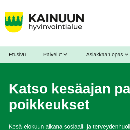
Hyppää
pääsisältöön
Etusivu
Palvelut
Asiakkaan opas
Sote
Menu
Asiakkaille
Katso kesäajan pa
poikkeukset
Kesä-elokuun aikana sosiaali- ja terveydenhuol