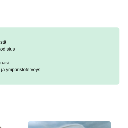
estä
odistus
enasi
 ja ympäristöterveys