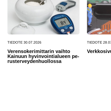
TIEDOTE 30.07.2026
TIEDOTE 28.0
Ve­ren­so­ke­ri­mit­ta­rin vaih­to
Verk­ko­si­v
Kai­nuun hy­vin­voin­tia­lueen pe­
rus­ter­vey­den­huol­los­sa