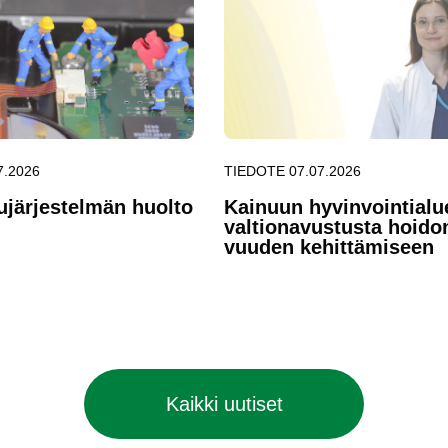
7.2026
TIEDOTE 07.07.2026
u­jär­jes­tel­män huol­to
Kai­nuun hy­vin­voin­tia­lu
val­tio­na­vus­tus­ta hoi­do
vuu­den ke­hit­tä­mi­seen
Kaikki uutiset