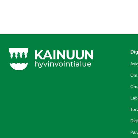
Dig
Asi
Om
Om
Lab
Terv
Digi
Palv