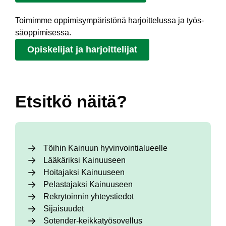
Toimimme op­pi­mi­sym­pä­ris­tö­nä har­joit­te­lus­sa ja työs­
säop­pi­mi­ses­sa.
Opiskelijat ja harjoittelijat
Etsitkö näitä?
Töihin Kainuun hyvinvointialueelle
Lääkäriksi Kainuuseen
Hoitajaksi Kainuuseen
Pelastajaksi Kainuuseen
Rekrytoinnin yhteystiedot
Sijaisuudet
Sotender-keikkatyösovellus