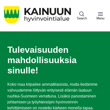
Hyppää
pääsisältöön
Search
Menu
Sote
Tulevaisuuden
Menu
Asiakkaille
mahdollisuuksia
sinulle!
Ko­ko maa kil­pai­lee am­mat­ti­lai­sis­ta, mut­ta tie­däm­me
vah­vuu­tem­me liit­ty­vän eri­tyi­ses­ti elä­män laa­tuun
ruuh­ka-Suo­meen ver­rat­tu­na. Li­säk­si pa­nos­ta­mi­nen
joh­ta­mi­sen ja työyh­tei­sö­jen hy­vin­voin­nin
ke­hit­tä­mi­seen on nos­tet­tu kär­keen mo­nel­la ta­paa.