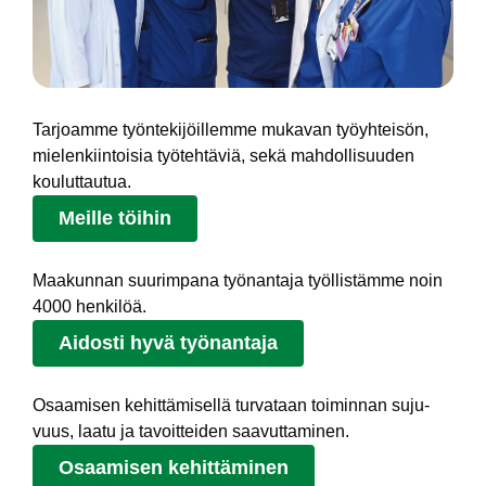
Tarjoamme työntekijöillemme mukavan työyhteisön,
mielenkiintoisia työtehtäviä, sekä mahdollisuuden
kouluttautua.
Meille töihin
Maa­kun­nan suu­rimpana työ­nan­ta­ja työl­lis­tämme noin
4000 hen­ki­löä.
Aidosti hyvä työnantaja
Osaa­mi­sen kehittämisellä tur­va­taan toi­min­nan su­ju­
vuus, laa­tu ja ta­voit­tei­den saa­vut­ta­mi­nen.
Osaamisen kehittäminen