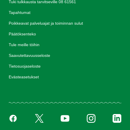
Tuki tulkkausta tarvitseville 08 61561
Tapahtumat
Poikkeavat palveluajat ja toiminnan sulut
Päätöksenteko
Tule meille töihin
Saavutettavuusseloste
Tietosuojaseloste
Evästeasetukset