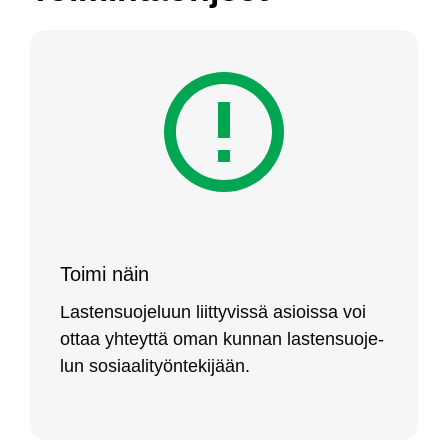
Toi­mi näin
Las­ten­suo­je­luun liit­ty­vis­sä asiois­sa voi
ot­taa yh­teyt­tä oman kun­nan las­ten­suo­je­
lun so­siaa­li­työn­te­ki­jään.