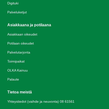
Digituki
Palveluketjut
Asiakkaana ja potilaana
Asiakkaan oikeudet
Potilaan oikeudet
Palvelutarjonta
Toimipaikat
OLKA Kainuu
Palaute
Tietoa meistä
Yhteystiedot (vaihde ja neuvonta) 08 61561