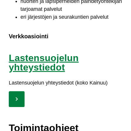
nuor­ten ja lap­si­per­hei­den päih­de­työn­te­ki­jän
tar­joa­mat pal­ve­lut
eri jär­jes­tö­jen ja seu­ra­kun­tien pal­ve­lut
Verk­koa­sioin­ti
Las­ten­suo­je­lun
yh­teys­tie­dot
Las­ten­suo­je­lun yh­teys­tie­dot (ko­ko Kai­nuu)
Toi­min­taoh­jeet