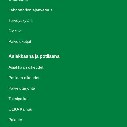
Laboratorion ajanvaraus
Terveyskylä.fi
Digituki
Palveluketjut
Asiakkaana ja potilaana
Asiakkaan oikeudet
Potilaan oikeudet
Palvelutarjonta
Toimipaikat
OLKA Kainuu
Palaute