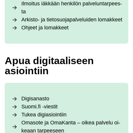
Il­moi­tus iäk­kään hen­ki­lön pal­ve­lun­tar­pees­
ta
Ar­kis­to- ja tie­to­suo­ja­pal­ve­lui­den lo­mak­keet
Oh­jeet ja lo­mak­keet
Apua di­gi­taa­li­seen
asioin­tiin
Di­gi­sa­nas­to
Suo­mi.fi -vies­tit
Tu­kea di­gia­sioin­tiin
Oma­so­te ja Oma­Kan­ta – oi­kea pal­ve­lu oi­
keaan tar­pee­seen