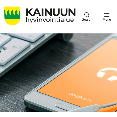
Hyppää
pääsisältöön
Search
Menu
Sote
Menu
Asiakkaille