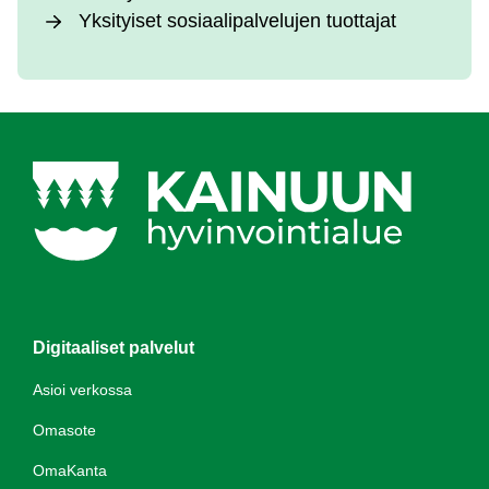
Yk­si­tyi­set so­siaa­li­pal­ve­lu­jen tuot­ta­jat
Digitaaliset palvelut
Asioi verkossa
Omasote
OmaKanta