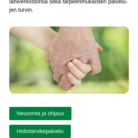
lä­hi­ver­kos­ton­sa se­kä tar­peen­mu­kais­ten pal­ve­lu­
jen tur­vin.
Neu­von­ta ja oh­jaus
Hoi­to­tar­vi­ke­pal­ve­lu