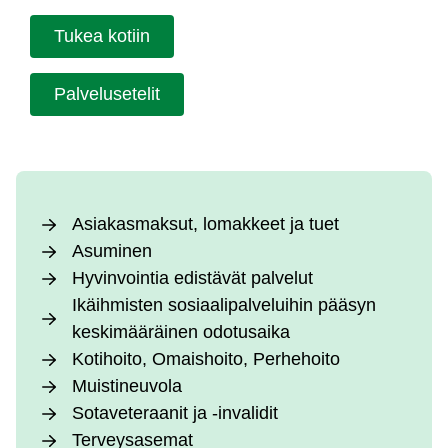
Tu­kea ko­tiin
Pal­ve­lu­se­te­lit
Asia­kas­mak­sut, lo­mak­keet ja tuet
Asu­mi­nen
Hy­vin­voin­tia edis­tä­vät pal­ve­lut
Ikäih­mis­ten so­siaa­li­pal­ve­lui­hin pää­syn
kes­ki­mää­räi­nen odo­tu­sai­ka
Ko­ti­hoi­to, Omais­hoi­to, Per­he­hoi­to
Muis­ti­neu­vo­la
So­ta­ve­te­raa­nit ja -in­va­li­dit
Ter­vey­sa­se­mat