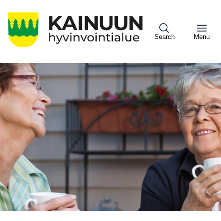
Hyppää
pääsisältöön
Search
Menu
Sote
Menu
Asiakkaille