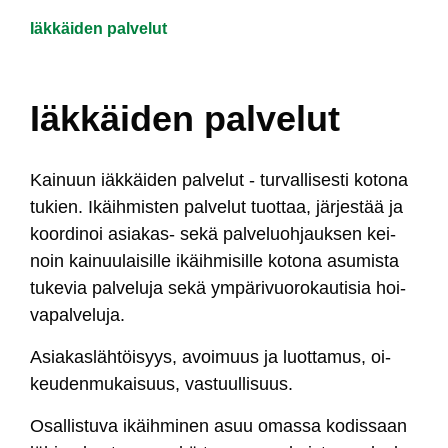
Iäkkäiden palvelut
Murupolku
Iäkkäiden palvelut
Kai­nuun iäk­käi­den pal­ve­lut - tur­val­li­ses­ti ko­to­na
tu­kien. Ikäih­mis­ten pal­ve­lut tuot­taa, jär­jes­tää ja
koor­di­noi asia­kas- se­kä pal­ve­luoh­jauk­sen kei­
noin kai­nuu­lai­sil­le ikäih­mi­sil­le ko­to­na asu­mis­ta
tu­ke­via pal­ve­lu­ja se­kä ym­pä­ri­vuo­ro­kau­ti­sia hoi­
va­pal­ve­lu­ja.
Asia­kas­läh­töi­syys, avoi­muus ja luot­ta­mus, oi­
keu­den­mu­kai­suus, vas­tuul­li­suus.
Osal­lis­tu­va ikäih­mi­nen asuu omas­sa ko­dis­saan