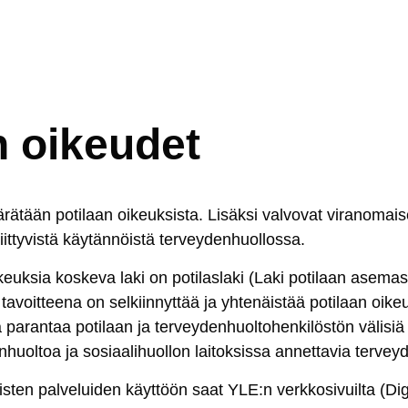
n oikeudet
­tään po­ti­laan oi­keuk­sis­ta. Li­säk­si val­vo­vat vi­ra­no­mai­
iit­ty­vis­tä käy­tän­nöis­tä ter­vey­den­huol­los­sa.
euk­sia kos­ke­va la­ki on po­ti­las­la­ki (La­ki po­ti­laan ase­mas­
ta­voit­tee­na on sel­kiin­nyt­tää ja yh­te­näis­tää po­ti­laan oi­ke
pa­ran­taa po­ti­laan ja ter­vey­den­huol­to­hen­ki­lös­tön vä­li­siä su
uol­toa ja so­siaa­li­huol­lon lai­tok­sis­sa an­net­ta­via ter­vey­d
is­ten pal­ve­lui­den käyt­töön saat YLE:n verk­ko­si­vuil­ta (Di­gi