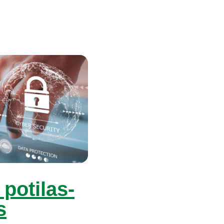
po­ti­las­
s