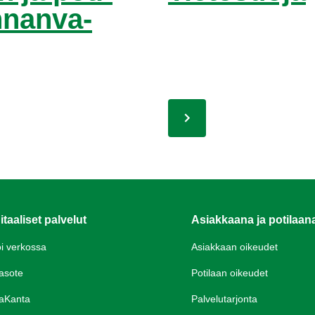
n­nan­va­
itaaliset palvelut
Asiakkaana ja potilaan
oi verkossa
Asiakkaan oikeudet
asote
Potilaan oikeudet
aKanta
Palvelutarjonta