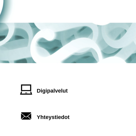
Digipalvelut
Yhteystiedot