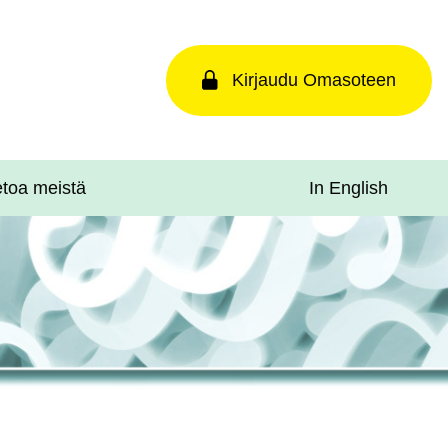
Kirjaudu Omasoteen
In English
etoa meistä