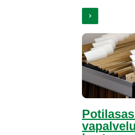
Po­ti­la­sa­
va­pal­ve­