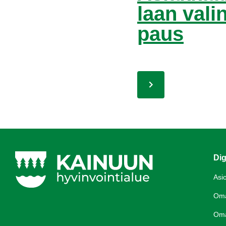
laan va­li
paus
Dig
Asi
Om
Om