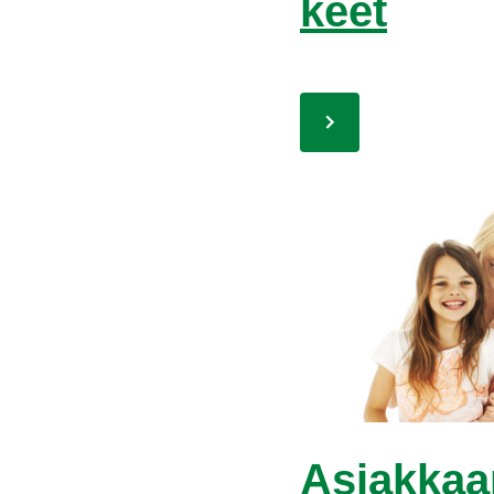
keet
Asiak­kaan