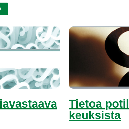
n
sia­vas­taa­va
Tie­toa po­ti
keuk­sis­ta