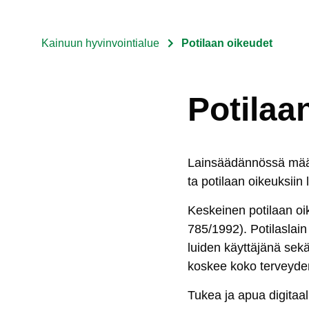
Kainuun hyvinvointialue
Potilaan oikeudet
Murupolku
Potilaa
Lain­sää­dän­nös­sä mää­rä
ta po­ti­laan oi­keuk­siin l
Kes­kei­nen po­ti­laan oi­k
785/1992). Po­ti­las­lain 
lui­den käyt­tä­jä­nä se­kä 
kos­kee ko­ko ter­vey­den­h
Tu­kea ja apua di­gi­taa­l