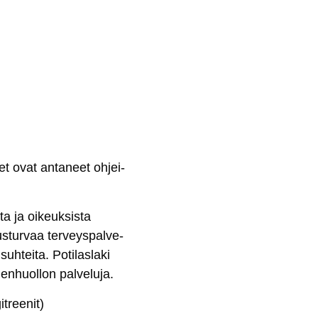
set ovat an­ta­neet oh­jei­
ta ja oi­keuk­sis­ta
us­tur­vaa ter­veys­pal­ve­
h­tei­ta. Po­ti­las­la­ki
en­huol­lon pal­ve­lu­ja.
t­ree­nit)