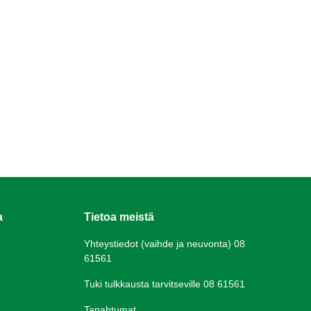
a
Tietoa meistä
Yhteystiedot (vaihde ja neuvonta) 08
61561
Tuki tulkkausta tarvitseville 08 61561
Tapahtumat