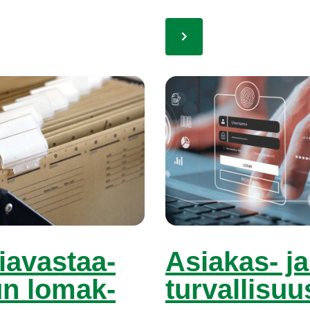
sia­vas­taa­
Asia­kas- ja 
lun lo­mak­
tur­val­li­suu