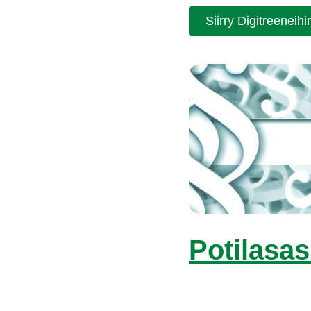
Siir­ry Di­git­ree­nei­hi
Po­ti­la­sa­