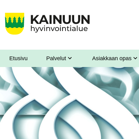
Hyppää
pääsisältöön
Etusivu
Palvelut
Asiakkaan opas
Sote
Menu
Asiakkaille