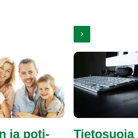
 ja po­ti­
Tie­to­suo­ja