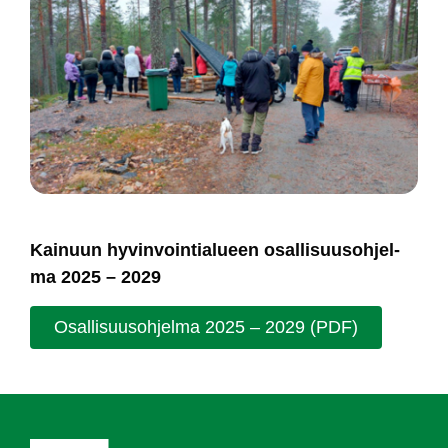
Kai­nuun hy­vin­voin­tia­lueen osal­li­suu­soh­jel­
ma 2025 – 2029
Osal­li­suu­soh­jel­ma 2025 – 2029 (PDF)