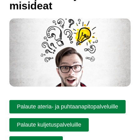
mi­si­deat
Pa­lau­te ate­ria- ja puh­taa­na­pi­to­pal­ve­luil­le
Pa­lau­te kul­je­tus­pal­ve­luil­le