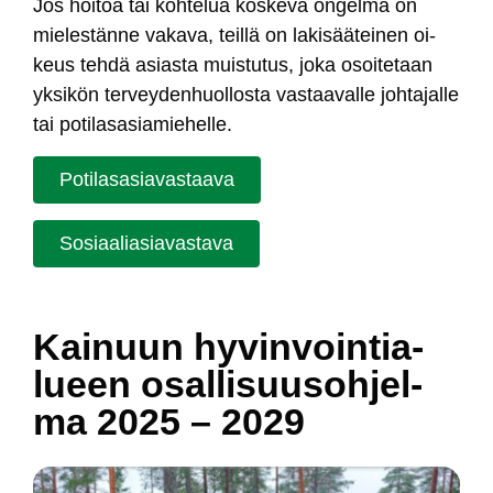
Jos hoi­toa tai koh­te­lua kos­ke­va on­gel­ma on
mie­les­tän­ne va­ka­va, teil­lä on la­ki­sää­tei­nen oi­
keus teh­dä asias­ta muis­tu­tus, jo­ka osoi­te­taan
yk­si­kön ter­vey­den­huol­los­ta vas­taa­val­le joh­ta­jal­le
tai po­ti­la­sa­sia­mie­hel­le.
Po­ti­la­sa­sia­vas­taa­va
So­siaa­lia­sia­vas­ta­va
Kai­nuun hy­vin­voin­tia­
lueen osal­li­suu­soh­jel­
ma 2025 – 2029