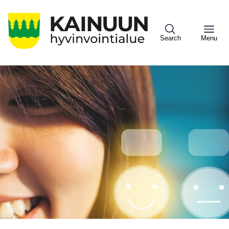
Hyppää
pääsisältöön
Search
Menu
Sote
Menu
Asiakkaille