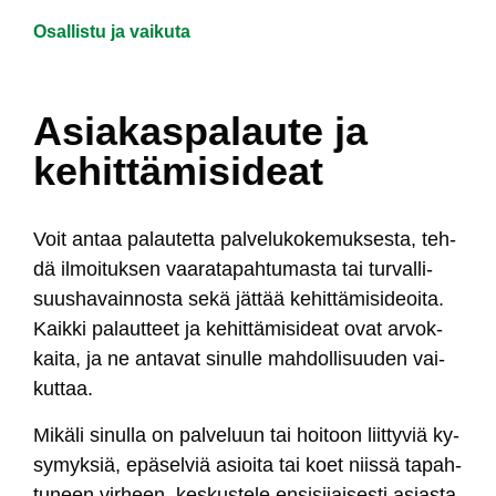
Osallistu ja vaikuta
Murupolku
Asiakaspalaute ja
kehittämisideat
Voit an­taa pa­lau­tet­ta pal­ve­lu­ko­ke­muk­ses­ta, teh­
dä il­moi­tuk­sen vaa­ra­ta­pah­tu­mas­ta tai tur­val­li­
suus­ha­vain­nos­ta se­kä jät­tää ke­hit­tä­mi­si­deoi­ta.
Kaik­ki pa­laut­teet ja ke­hit­tä­mi­si­deat ovat ar­vok­
kai­ta, ja ne an­ta­vat si­nul­le mah­dol­li­suu­den vai­
kut­taa.
Mi­kä­li si­nul­la on pal­ve­luun tai hoi­toon liit­ty­viä ky­
sy­myk­siä, epä­sel­viä asioi­ta tai koet niis­sä ta­pah­
tu­neen vir­heen, kes­kus­te­le en­si­si­jai­ses­ti asias­ta