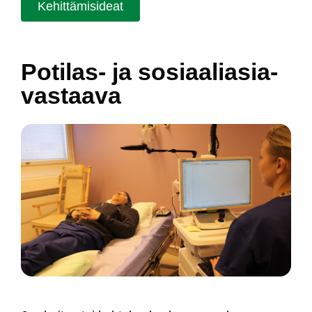
Ke­hit­tä­mi­si­deat
Po­ti­las- ja so­siaa­lia­sia­
vas­taa­va