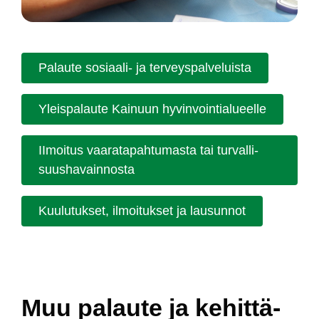
Pa­lau­te so­siaa­li- ja ter­veys­pal­ve­luis­ta
Yleis­pa­lau­te Kai­nuun hy­vin­voin­tia­lueel­le
II­moi­tus vaa­ra­ta­pah­tu­mas­ta tai tur­val­li­
suus­ha­vain­nos­ta
Kuu­lu­tuk­set, il­moi­tuk­set ja lau­sun­not
Muu pa­lau­te ja ke­hit­tä­