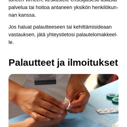
pal­ve­lua tai hoi­toa an­ta­neen yk­si­kön hen­ki­lö­kun­
nan kans­sa.
Jos ha­luat pa­laut­tee­seen tai ke­hit­tä­mi­si­deaan
vas­tauk­sen, jä­tä yh­teys­tie­to­si pa­lau­te­lo­mak­keel­
le.
Pa­laut­teet ja il­moi­tuk­set