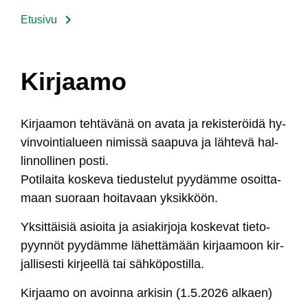
Etusivu
Murupolku
Kirjaamo
Kir­jaa­mon teh­tä­vä­nä on ava­ta ja re­kis­te­röi­dä hy­
vin­voin­tia­lueen ni­mis­sä saa­pu­va ja läh­te­vä hal­
lin­nol­li­nen pos­ti.
Po­ti­lai­ta kos­ke­va tie­dus­te­lut pyy­däm­me osoit­ta­
maan suo­raan hoi­ta­vaan yk­sik­köön.
Yk­sit­täi­siä asioi­ta ja asia­kir­jo­ja kos­ke­vat tie­to­
pyyn­nöt pyy­däm­me lä­het­tä­mään kir­jaa­moon kir­
jal­li­ses­ti kir­jeel­lä tai säh­kö­pos­til­la.
Kir­jaa­mo on avoin­na ar­ki­sin (1.5.2026 al­kaen)