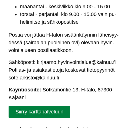
maa­nan­tai - kes­ki­viik­ko klo 9.00 - 15.00
tors­tai - per­jan­tai klo 9.00 - 15.00 vain pu­
he­li­mit­se ja säh­kö­pos­tit­se
Pos­tia voi jät­tää H-ta­lon si­sään­käyn­nin lä­hei­syy­
des­sä (sai­raa­lan puo­lei­nen ovi) ole­vaan hy­vin­
voin­tia­lueen pos­ti­laa­tik­koon.
Säh­kö­pos­ti:
kir­jaa­mo.hy­vin­voin­tia­lue@kai­nuu.fi
Po­ti­las- ja asia­kas­tie­to­ja kos­ke­vat tie­to­pyyn­nöt
so­te.ar­kis­to@kai­nuu.fi
Käyn­tio­soi­te:
Sot­ka­mon­tie 13, H-ta­lo, 87300
Ka­jaa­ni
Siir­ry kart­ta­pal­ve­luun