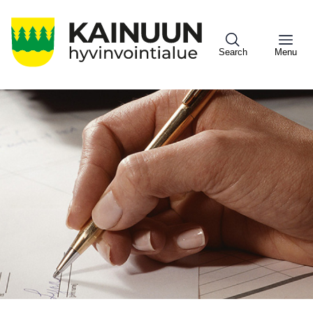
Hyppää
pääsisältöön
Search
Menu
Sote
Menu
Asiakkaille