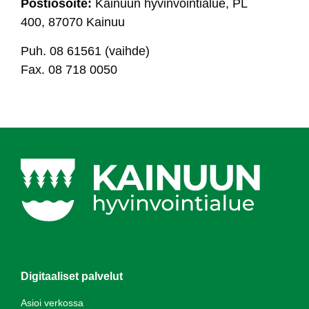
Pos­tio­soi­te:
Kai­nuun hy­vin­voin­tia­lue, PL
400, 87070 Kai­nuu
Puh. 08 61561 (vaih­de)
Fax. 08 718 0050
Digitaaliset palvelut
Asioi verkossa