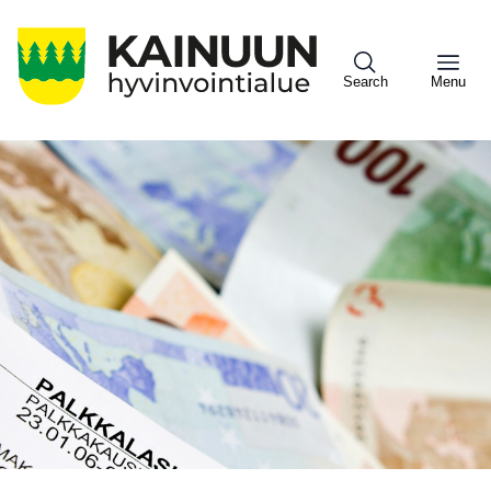
Hyppää
pääsisältöön
Search
Menu
Sote
Menu
Asiakkaille