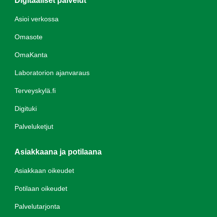
Digitaaliset palvelut
Asioi verkossa
Omasote
OmaKanta
Laboratorion ajanvaraus
Terveyskylä.fi
Digituki
Palveluketjut
Asiakkaana ja potilaana
Asiakkaan oikeudet
Potilaan oikeudet
Palvelutarjonta