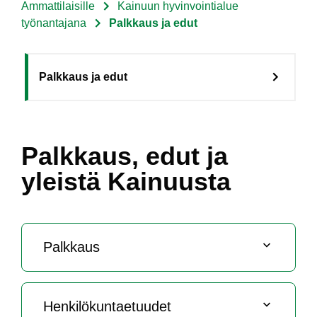
Ammattilaisille
Kainuun hyvinvointialue
Murupolku
työnantajana
Palkkaus ja edut
Sote
Palkkaus ja edut
Menu
Ammattilaisille
level
Palkkaus, edut ja
3
yleistä Kainuusta
fi
Palk­kaus
Hen­ki­lö­kun­tae­tuu­det