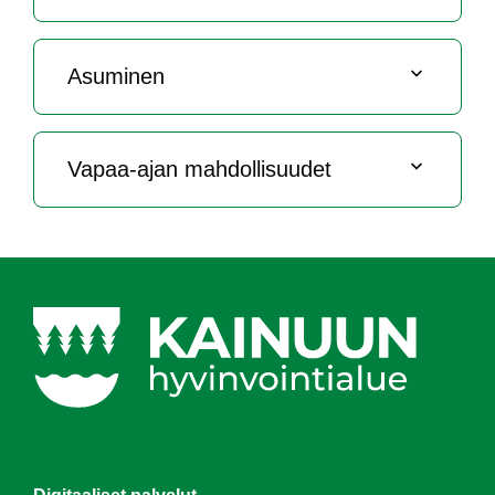
Asu­mi­nen
Va­paa-ajan mah­dol­li­suu­det