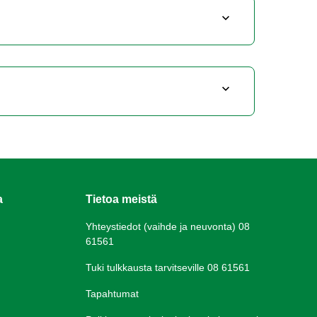
a
Tietoa meistä
Yhteystiedot (vaihde ja neuvonta) 08
61561
Tuki tulkkausta tarvitseville 08 61561
Tapahtumat