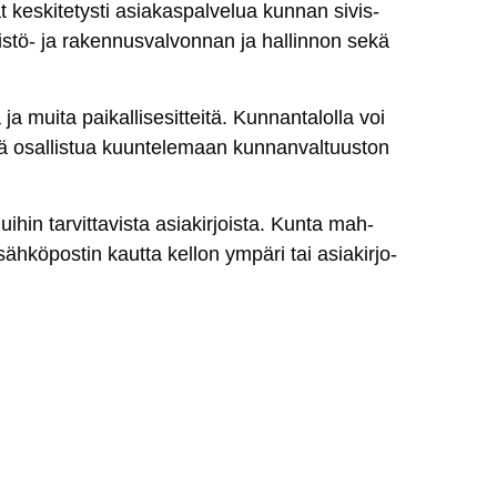
 kes­ki­te­tys­ti asia­kas­pal­ve­lua kun­nan si­vis­
is­tö- ja ra­ken­nus­val­von­nan ja hal­lin­non se­kä
 ja mui­ta pai­kal­li­se­sit­tei­tä. Kun­nan­ta­lol­la voi
­kä osal­lis­tua kuun­te­le­maan kun­nan­val­tuus­ton
lui­hin tar­vit­ta­vis­ta asia­kir­jois­ta. Kun­ta mah­
h­kö­pos­tin kaut­ta kel­lon ym­pä­ri tai asia­kir­jo­