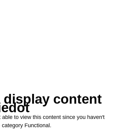
 disp­lay con­tent
ie­dot
ot ab­le to view this con­tent sin­ce you ha­ven't
 ca­te­go­ry Func­tio­nal.