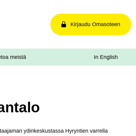
Kirjaudu Omasoteen
In English
etoa meistä
antalo
taa­ja­man ydin­kes­kus­tas­sa Hy­ryn­tien var­rel­la