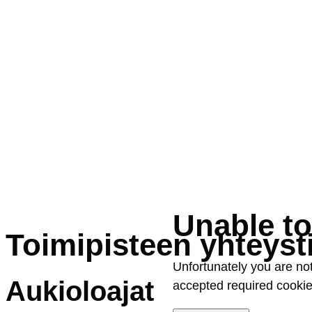
Unab­le to
Toi­mi­pis­teen yh­teys­t
Un­for­tu­na­te­ly you are n
Au­kio­loa­jat
ac­cep­ted re­qui­red coo­kie