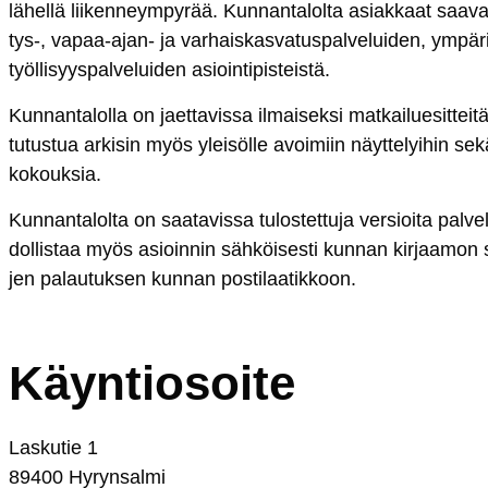
lä­hel­lä lii­ken­neym­py­rää. Kun­nan­ta­lol­ta asiak­kaat saa­vat
tys-, va­paa-ajan- ja var­hais­kas­va­tus­pal­ve­lui­den, ym­pä­r
työl­li­syys­pal­ve­lui­den asioin­ti­pis­teis­tä.
Kun­nan­ta­lol­la on jaet­ta­vis­sa il­mai­sek­si mat­kai­lue­sit­tei­tä
tu­tus­tua ar­ki­sin myös ylei­söl­le avoi­miin näyt­te­lyi­hin se
ko­kouk­sia.
Kun­nan­ta­lol­ta on saa­ta­vis­sa tu­los­tet­tu­ja ver­sioi­ta pal­ve­
dol­lis­taa myös asioin­nin säh­köi­ses­ti kun­nan kir­jaa­mon sä
jen pa­lau­tuk­sen kun­nan pos­ti­laa­tik­koon.
Käyn­tio­soi­te
Las­ku­tie 1
89400
Hy­ryn­sal­mi