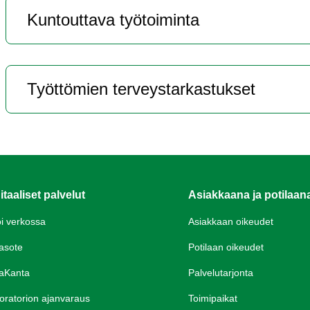
Kun­tout­ta­va työ­toi­min­ta
Työt­tö­mien ter­veys­tar­kas­tuk­set
itaaliset palvelut
Asiakkaana ja potilaan
oi verkossa
Asiakkaan oikeudet
asote
Potilaan oikeudet
aKanta
Palvelutarjonta
oratorion ajanvaraus
Toimipaikat