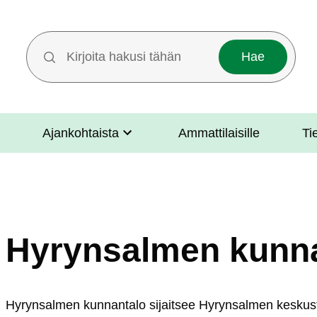
Hakutermit
Ajankohtaista
Ammattilaisille
Ti
Hyrynsalmen kunn
Hy­ryn­sal­men kun­nan­ta­lo si­jait­see Hy­ryn­sal­men kes­kus­