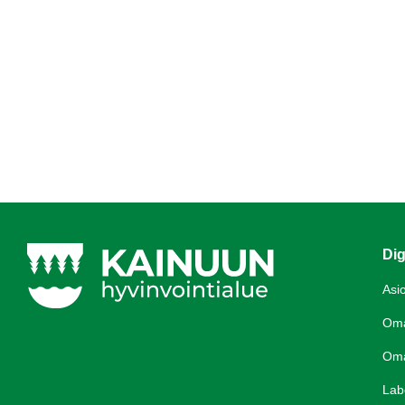
Dig
Asi
Om
Om
Lab