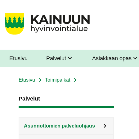
Hyppää
pääsisältöön
Etusivu
Palvelut
Asiakkaan opas
Sote
Menu
Etusivu
Toimipaikat
Murupolku
Asiakkaille
Palvelut
Asunnottomien palveluohjaus