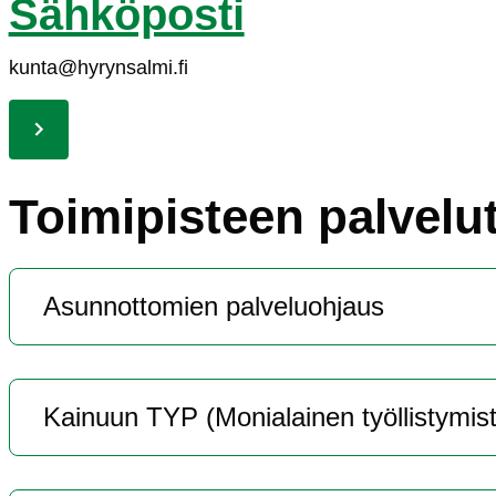
Säh­kö­pos­ti
kun­ta@hy­ryn­sal­mi.fi
Toi­mi­pis­teen pal­ve­lu
Asun­not­to­mien pal­ve­luoh­jaus
Kai­nuun TYP (Mo­nia­lai­nen työl­lis­ty­mis­tä