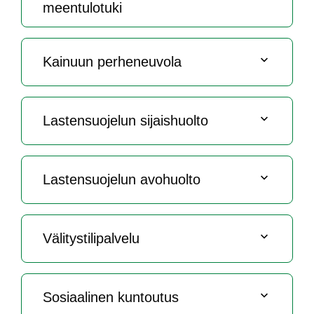
meen­tu­lo­tu­ki
Kai­nuun per­he­neu­vo­la
Las­ten­suo­je­lun si­jais­huol­to
Las­ten­suo­je­lun avo­huol­to
Vä­li­tys­ti­li­pal­ve­lu
So­siaa­li­nen kun­tou­tus