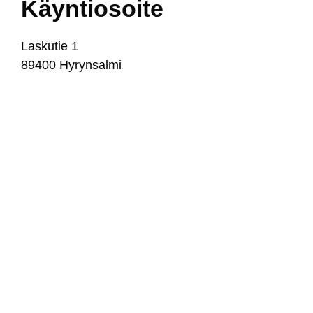
Käyn­tio­soi­te
Las­ku­tie 1
89400
Hy­ryn­sal­mi