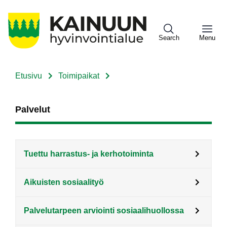
Hyppää
pääsisältöön
Search
Menu
Etusivu
Toimipaikat
Sote
Murupolku
Menu
Palvelut
Asiakkaille
Tuettu harrastus- ja kerhotoiminta
Aikuisten sosiaalityö
Palvelutarpeen arviointi sosiaalihuollossa