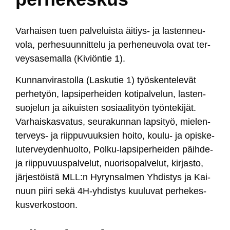
Var­hai­sen tuen pal­ve­luis­ta äi­tiys- ja las­ten­neu­
vo­la, per­he­suun­nit­te­lu ja per­he­neu­vo­la ovat ter­
vey­sa­se­mal­la (Ki­viön­tie 1).
Kun­nan­vi­ras­tol­la (Las­ku­tie 1) työs­ken­te­le­vät
per­he­työn, lap­si­per­hei­den ko­ti­pal­ve­lun, las­ten­
suo­je­lun ja ai­kuis­ten ­so­siaa­li­työn työn­te­ki­jät.
Var­hais­kas­va­tus, seu­ra­kun­nan lap­si­työ, mie­len­
ter­veys- ja riip­pu­vuuk­sien hoi­to, kou­lu- ja opis­ke­
lu­ter­vey­den­huol­to, Pol­ku-lap­si­per­hei­den päih­de-
ja riip­pu­vuus­pal­ve­lut, nuo­ri­so­pal­ve­lut, kir­jas­to,
jär­jes­töis­tä MLL:n Hy­ryn­sal­men Yh­dis­tys ja Kai­
nuun pii­ri se­kä 4H-yh­dis­tys kuu­lu­vat per­he­kes­
kus­ver­kos­toon.