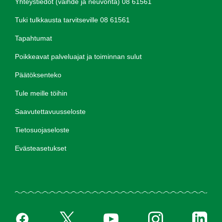
Yhteystiedot (vaihde ja neuvonta) 08 61561
Tuki tulkkausta tarvitseville 08 61561
Tapahtumat
Poikkeavat palveluajat ja toiminnan sulut
Päätöksenteko
Tule meille töihin
Saavutettavuusseloste
Tietosuojaseloste
Evästeasetukset