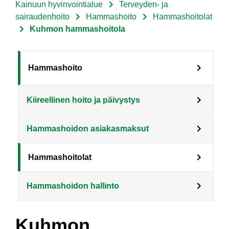
Kainuun hyvinvointialue
Terveyden- ja
Murupolku
sairaudenhoito
Hammashoito
Hammashoitolat
Kuhmon hammashoitola
Sote
Hammashoito
Menu
Kiireellinen hoito ja päivystys
Asiakkaille
level
Hammashoidon asiakasmaksut
3
fi
Hammashoitolat
Hammashoidon hallinto
Kuhmon