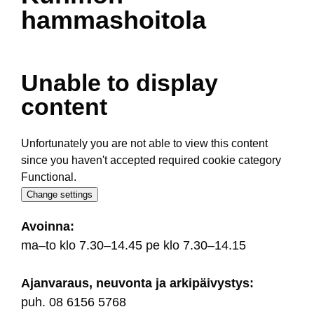
hammashoitola
Unable to display
content
Unfortunately you are not able to view this content
since you haven't accepted required cookie category
Functional.
Change settings
Avoin­na:
ma–to klo 7.30–14.45 pe klo 7.30–14.15
Ajan­va­raus, neu­von­ta ja ar­ki­päi­vys­tys:
puh. 08 6156 5768