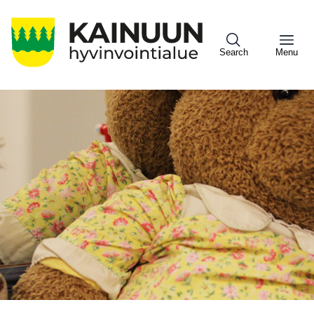
Hyppää
pääsisältöön
Search
Menu
Sote
Menu
Asiakkaille