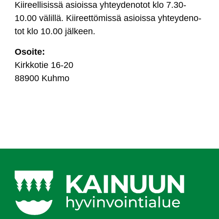
Kii­reel­li­sis­sä asiois­sa yh­tey­de­no­tot klo 7.30-
10.00 vä­lil­lä. Kii­reet­tö­mis­sä asiois­sa yh­tey­de­no­
tot klo 10.00 jäl­keen.
Osoi­te:
Kirk­ko­tie 16-20
88900 Kuh­mo