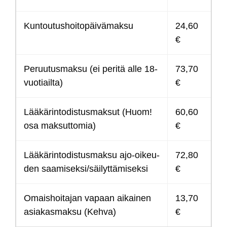
Kun­tou­tus­hoi­to­päi­vä­mak­su
24,60
€
Pe­ruu­tus­mak­su (ei pe­ri­tä al­le 18-
73,70
vuo­tiail­ta)
€
Lää­kä­rin­to­dis­tus­mak­sut (Huom!
60,60
osa mak­sut­to­mia)
€
Lää­kä­rin­to­dis­tus­mak­su ajo-oi­keu­
72,80
den saa­mi­sek­si/säi­lyt­tä­mi­sek­si
€
Omais­hoi­ta­jan va­paan ai­kai­nen
13,70
asia­kas­mak­su (Keh­va)
€