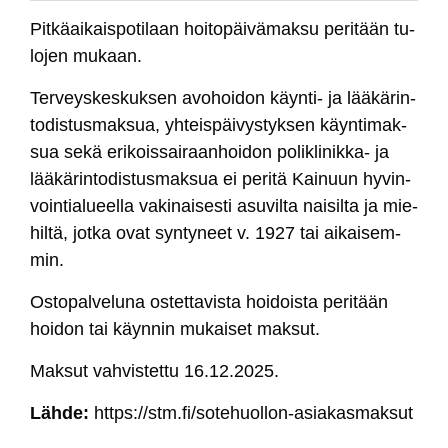
Pit­käai­kais­po­ti­laan hoi­to­päi­vä­mak­su pe­ri­tään tu­
lo­jen mu­kaan.
Ter­veys­kes­kuk­sen avo­hoi­don käyn­ti- ja lää­kä­rin­
to­dis­tus­mak­sua, yh­teis­päi­vys­tyk­sen käyn­ti­mak­
sua se­kä eri­kois­sai­raan­hoi­don po­lik­li­nik­ka- ja
lää­kä­rin­to­dis­tus­mak­sua ei pe­ri­tä Kai­nuun hy­vin­
voin­tia­lueel­la va­ki­nai­ses­ti asu­vil­ta nai­sil­ta ja mie­
hil­tä, jot­ka ovat syn­ty­neet v. 1927 tai ai­kai­sem­
min.
Os­to­pal­ve­lu­na os­tet­ta­vis­ta hoi­dois­ta pe­ri­tään
hoi­don tai käyn­nin mu­kai­set mak­sut.
Mak­sut vah­vis­tet­tu 16.12.2025.
Läh­de:
https://stm.fi/so­te­huol­lon-asia­kas­mak­sut