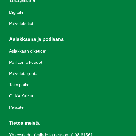
Terveyskylä.fi
Digituki
Palveluketjut
Asiakkaana ja potilaana
Asiakkaan oikeudet
Potilaan oikeudet
Palvelutarjonta
Toimipaikat
OLKA Kainuu
Palaute
Tietoa meistä
Yhteystiedot (vaihde ja neuvonta) 08 61561