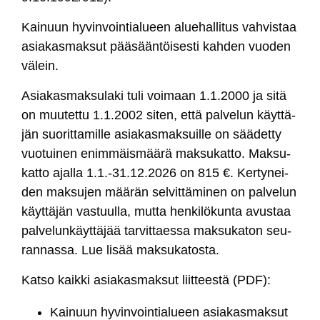
Kai­nuun hy­vin­voin­tia­lueen alue­hal­li­tus vah­vis­taa
asia­kas­mak­sut pää­sään­töi­ses­ti kah­den vuo­den
vä­lein.
Asia­kas­mak­su­la­ki tu­li voi­maan 1.1.2000 ja si­tä
on muu­tet­tu 1.1.2002 si­ten, et­tä pal­ve­lun käyt­tä­
jän suo­rit­ta­mil­le asia­kas­mak­suil­le on sää­det­ty
vuo­tui­nen enim­mäis­mää­rä mak­su­kat­to. Mak­su­
kat­to ajal­la 1.1.-31.12.2026 on 815 €. Ker­ty­nei­
den mak­su­jen mää­rän sel­vit­tä­mi­nen on pal­ve­lun
käyt­tä­jän vas­tuul­la, mut­ta hen­ki­lö­kun­ta avus­taa
pal­ve­lun­käyt­tä­jää tar­vit­taes­sa mak­su­ka­ton seu­
ran­nas­sa. Lue li­sää
mak­su­ka­tos­ta
.
Kat­so kaik­ki asia­kas­mak­sut liit­tees­tä (PDF):
Kai­nuun hy­vin­voin­tia­lueen asia­kas­mak­sut