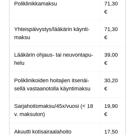
Po­lik­li­nik­ka­mak­su
71,30
€
Yh­teis­päi­vys­tys/lää­kä­rin käyn­ti­
71,30
mak­su
€
Lää­kä­rin oh­jaus- tai neu­von­ta­pu­
39,00
he­lu
€
Po­lik­li­ni­koi­den hoi­ta­jien it­se­näi­
30,20
sel­lä vas­taa­no­tol­la käyn­ti­mak­su
€
Sar­ja­hoi­to­mak­su/45x/vuo­si (< 18
19,90
v. mak­su­ton)
€
Akuut­ti ko­ti­sai­raa­la­hoi­to
17,50