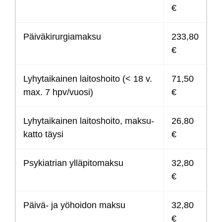
€
Päi­vä­ki­rur­gia­mak­su
233,80
€
Ly­hy­tai­kai­nen lai­tos­hoi­to (< 18 v.
71,50
max. 7 hpv/vuo­si)
€
Ly­hy­tai­kai­nen lai­tos­hoi­to, mak­su­
26,80
kat­to täy­si
€
Psy­kiat­rian yl­lä­pi­to­mak­su
32,80
€
Päi­vä- ja yö­hoi­don mak­su
32,80
€