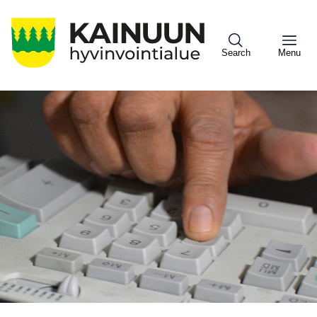
Hyppää
pääsisältöön
Search
Menu
Sote
Menu
Asiakkaille