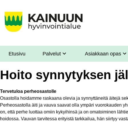
Hyppää
pääsisältöön
Etusivu
Palvelut
Asiakkaan opas
Sote
Menu
Hoito synnytyksen jä
Asiakkaille
Tervetuloa perheosastolle
Osastolla hoidamme raskaana olevia ja synnyttäneitä äitejä se
Perheosastolla äiti ja vauva saavat olla ympäri vuorokauden y
on, että perhe luottaa omiin kykyihinsä ja on omatoiminen lähti
hoidossa. Vauvan tarvitessa erityistä tarkkailua, hän siirtyy vas