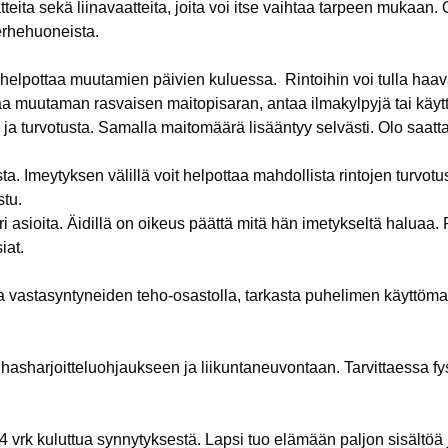
teita sekä liinavaatteita, joita voi itse vaihtaa tarpeen mukaan.
perhehuoneista.
s helpottaa muutamien päivien kuluessa. Rintoihin voi tulla ha
aa muutaman rasvaisen maitopisaran, antaa ilmakylpyjä tai käytt
 ja turvotusta. Samalla maitomäärä lisääntyy selvästi. Olo saat
 Imeytyksen välillä voit helpottaa mahdollista rintojen turvotust
stu.
eri asioita. Äidillä on oikeus päättä mitä hän imetykseltä haluaa
iat.
sa vastasyntyneiden teho-osastolla, tarkasta puhelimen käyttöma
ihasharjoitteluohjaukseen ja liikuntaneuvontaan. Tarvittaessa f
4 vrk kuluttua synnytyksestä. Lapsi tuo elämään paljon sisältöä 