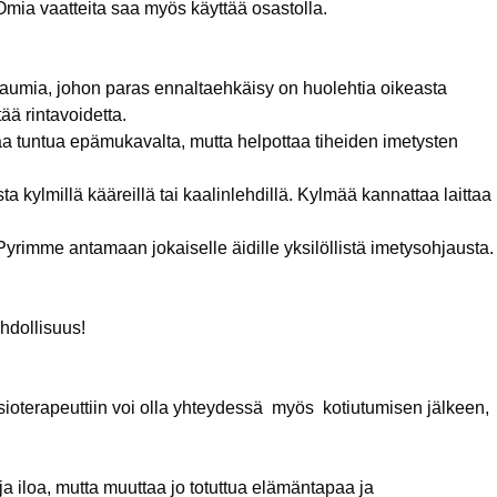
 Omia vaatteita saa myös käyttää osastolla.
avaumia, johon paras ennaltaehkäisy on huolehtia oikeasta
ää rintavoidetta.
taa tuntua epämukavalta, mutta helpottaa tiheiden imetysten
a kylmillä kääreillä tai kaalinlehdillä. Kylmää kannattaa laittaa
. Pyrimme antamaan jokaiselle äidille yksilöllistä imetysohjausta.
hdollisuus!
ysioterapeuttiin voi olla yhteydessä myös kotiutumisen jälkeen,
ja iloa, mutta muuttaa jo totuttua elämäntapaa ja