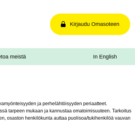
Kirjaudu Omasoteen
In English
etoa meistä
vamyönteisyyden ja perhelähtöisyyden periaatteet.
essä tarpeen mukaan ja kannustaa omatoimisuuteen. Tarkoitus
inen, osaston henkilökunta auttaa puolisoa/tukihenkilöä vauvan