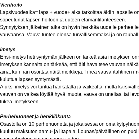
Vierihoito
Lapsivuodeaika= lapsi+ vuode+ aika tarkoittaa äidin lapselle o
sopeutunut lapsen hoitoon ja uuteen elämäntilanteeseen.
Synnytyksen jälkeinen aika on hyvin herkkää uudelle perheelle
vauvaansa. Vauva tuntee olonsa turvallisemmaksi ja on rauhall
Imetys
Ensi-imetys heti syntymän jälkeen on tärkeä asia imetyksen on
Imetyksen kannalta on tärkeää, että äiti havaitsee vauvan nälk
aina, kun hän osoittaa näitä merkkejä. Tiheä vauvantahtinen im
kuluttua lapsen syntymästä.
Aluksi imetys voi tuntua hankalalta ja vaikealta, mutta kärsiväll
vauvan on vaikea löytää hyvä imuote, vauva on unelias, tai lev
tukea imetykseen.
Perhehuoneet ja henkilökunta
Osastolla on 10 perhehuonetta ja jokaisessa on oma kylpyhuone 
kuuluu maksuton aamu- ja iltapala. Lounas/päivällinen on puoli
vauvanhoitoon ympäri vuorokauden.