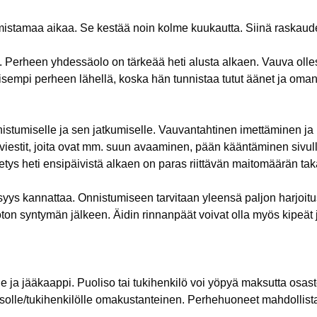
mistamaa aikaa. Se kestää noin kolme kuukautta. Siinä raskaude
. Perheen yhdessäolo on tärkeää heti alusta alkaen. Vauva oll
isempi perheen lähellä, koska hän tunnistaa tutut äänet ja oma
nistumiselle ja sen jatkumiselle. Vauvantahtinen imettäminen j
äviestit, joita ovat mm. suun avaaminen, pään kääntäminen sivul
etys heti ensipäivistä alkaen on paras riittävän maitomäärän t
isyys kannattaa. Onnistumiseen tarvitaan yleensä paljon harjoitus
oton syntymän jälkeen. Äidin rinnanpäät voivat olla myös kipeä
ja jääkaappi. Puoliso tai tukihenkilö voi yöpyä maksutta osasto
solle/tukihenkilölle omakustanteinen. Perhehuoneet mahdollista