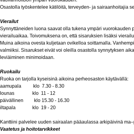
Osastolla työskentelee kätilöitä, terveyden- ja sairaanhoitajia s
Vierailut
Synnyttäneiden luona saavat olla tukena ympäri vuorokauden puol
vierailuaikaa. Toivomuksena on, että sisaruksien lisäksi vierailu
Muina aikoina ovesta kuljetaan ovikelloa soittamalla. Vanhempie
valmiiksi. Sisarukset eivät voi oleilla osastolla synnytyksen ai
leviäiminen minimoidaan.
Ruokailu
Ruoka on tarjolla kyseisinä aikoina perheosaston käytävällä:
aamupala klo 7.30 - 8.30
lounas klo 11 - 12
päivällinen klo 15.30 - 16.30
iltapala klo 19 - 20
Kanttiini palvelee uuden sairaalan pääaulassa arkipäivinä ma–p
Vaatetus ja hoitotarvikkeet