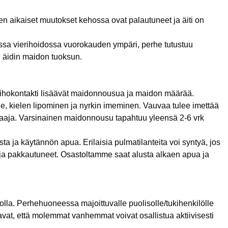
n aikaiset muutokset kehossa ovat palautuneet ja äiti on
essa vierihoidossa vuorokauden ympäri, perhe tutustuu
n äidin maidon tuoksun.
a ihokontakti lisäävät maidonnousua ja maidon määrää.
le, kielen lipominen ja nyrkin imeminen. Vauvaa tulee imettää
akaaja. Varsinainen maidonnousu tapahtuu yleensä 2-6 vrk
ta ja käytännön apua. Erilaisia pulmatilanteita voi syntyä, jos
t ja pakkautuneet. Osastoltamme saat alusta alkaen apua ja
lla. Perhehuoneessa majoittuvalle puolisolle/tukihenkilölle
vat, että molemmat vanhemmat voivat osallistua aktiivisesti