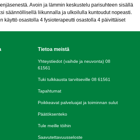
jäsenestä. Avoin ja lämmin keskustelu parisuhteen sisällä
säännöllisellä liikunnalla ja ulkoilulla kuntoudut nopeasti.
n käyttö osastolla 4
fysioterapeutti osastolla 4
päivittäiset
a
Tietoa meistä
Yhteystiedot (vaihde ja neuvonta) 08
61561
Tuki tulkkausta tarvitseville 08 61561
Tapahtumat
Poikkeavat palveluajat ja toiminnan sulut
Päätöksenteko
Tule meille töihin
Saavutettavuusseloste