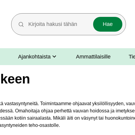
Hakutermit
Ajankohtaista
Ammattilaisille
Ti
lkeen
kä vastasyntyneitä. Toimintaamme ohjaavat yksilöllisyyden, vau
hdessä. Omahoitaja ohjaa perhettä
vauvan hoidossa
ja imetyks
essään kotiin sairaalasta. Mikäli äiti on väsynyt tai huonokunto
tasyntyneiden teho-osastolle.