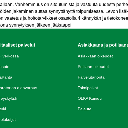
laan. Vanhemmuus on sitoutumista ja vastuuta uudesta perheen
iden jakaminen auttaa synnyttänyttä toipumisessa. Levon lisäksi 
en
vaatetus ja hoitotarvikkeet osastolla 4
kännykän ja tietokonee
tona synnytyksen jälkeen
jääkaappi
itaaliset palvelut
Asiakkaana ja potilaan
oi verkossa
Asiakkaan oikeudet
asote
Potilaan oikeudet
aKanta
Palvelutarjonta
oratorion ajanvaraus
Toimipaikat
eyskylä.fi
OLKA Kainuu
tuki
Palaute
eluketjut