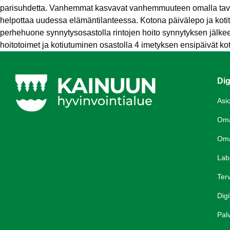
parisuhdetta. Vanhemmat kasvavat vanhemmuuteen omalla taval
helpottaa uudessa elämäntilanteessa. Kotona päivälepo ja kotitö
perhehuone synnytysosastolla
rintojen hoito synnytyksen jälke
hoitotoimet ja kotiutuminen osastolla 4
imetyksen ensipäivät
ko
Dig
Asi
Om
Om
Lab
Terv
Digi
Palv