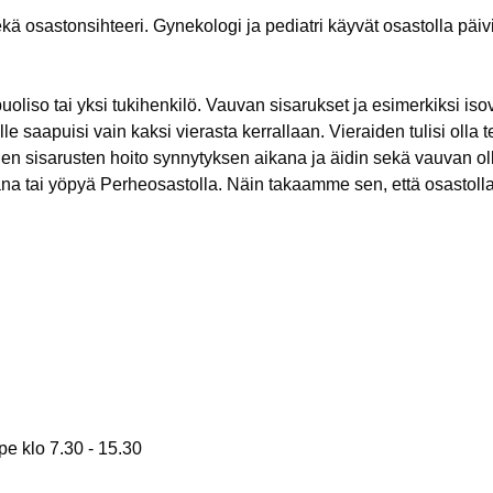
ekä osastonsihteeri. Gynekologi ja pediatri käyvät osastolla päivi
iso tai yksi tukihenkilö. Vauvan sisarukset ja esimerkiksi isov
lle saapuisi vain kaksi vierasta kerrallaan. Vieraiden tulisi olla
n sisarusten hoito synnytyksen aikana ja äidin sekä vauvan olle
kana tai yöpyä Perheosastolla. Näin takaamme sen, että osastolla
e klo 7.30 - 15.30