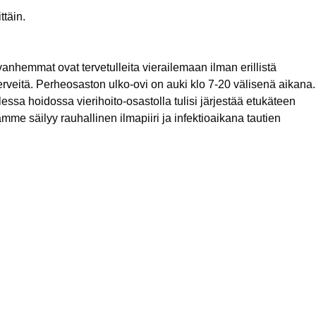
ttäin.
anhemmat ovat tervetulleita vierailemaan ilman erillistä
 terveitä. Perheosaston ulko-ovi on auki klo 7-20 välisenä aikana.
ssa hoidossa vierihoito-osastolla tulisi järjestää etukäteen
mme säilyy rauhallinen ilmapiiri ja infektioaikana tautien