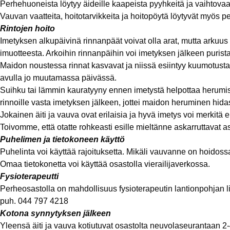
Perhehuoneista löytyy äideille kaapeista pyyhkeitä ja vaihtovaat
Vauvan vaatteita, hoitotarvikkeita ja hoitopöytä löytyvät myös 
Rintojen hoito
Imetyksen alkupäivinä rinnanpäät voivat olla arat, mutta arkuu
imuotteesta. Arkoihin rinnanpäihin voi imetyksen jälkeen purist
Maidon noustessa rinnat kasvavat ja niissä esiintyy kuumotusta
avulla jo muutamassa päivässä.
Suihku tai lämmin kauratyyny ennen imetystä helpottaa herumista.
rinnoille vasta imetyksen jälkeen, jottei maidon heruminen hida
Jokainen äiti ja vauva ovat erilaisia ja hyvä imetys voi merkitä 
Toivomme, että otatte rohkeasti esille mieltänne askarruttavat as
Puhelimen ja tietokoneen käyttö
Puhelinta voi käyttää rajoituksetta. Mikäli vauvanne on hoidos
Omaa tietokonetta voi käyttää osastolla vierailijaverkossa.
Fysioterapeutti
Perheosastolla on mahdollisuus fysioterapeutin lantionpohjan l
puh. 044 797 4218
Kotona synnytyksen jälkeen
Yleensä äiti ja vauva kotiutuvat osastolta neuvolaseurantaan 2-