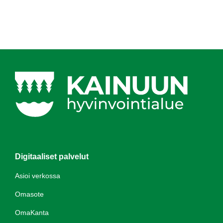
Digitaaliset palvelut
Asioi verkossa
Omasote
OmaKanta