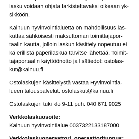
las­ku voi­daan oh­ja­ta tar­kis­tet­ta­vak­si oi­keaan yk­
sik­köön.
Kai­nuun hy­vin­voin­tia­luet­ta on mah­dol­li­suus las­
kut­taa säh­köi­ses­ti mak­sut­to­man toi­mit­ta­ja­por­
taa­lin kaut­ta, jol­loin las­kun kä­sit­te­ly no­peu­tuu ei­
kä eril­lis­tä pa­pe­ri­las­kua tar­vit­se lä­het­tää. Toi­mit­
ta­ja­por­taa­lin käyt­töö­not­to ja li­sä­tie­dot: os­to­las­
kut@kai­nuu.fi
Os­to­las­ku­jen kä­sit­te­lys­tä vas­taa Hy­vin­voin­tia­
lueen ta­lous­pal­ve­lut:
os­to­las­kut@kai­nuu.fi
Os­to­las­ku­jen tu­ki klo 9-11 puh. 040 671 9025
Verk­ko­las­kuo­soi­te:
Kai­nuun hy­vin­voin­tia­lue 0037322133187000
Verk­ko­las­kuo­pe­raat­to­ri, ope­raat­to­ri­tun­nus: