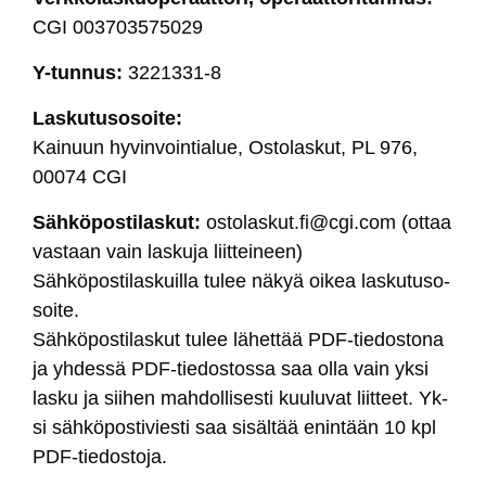
CGI 003703575029
Y-tun­nus:
3221331-8
Las­ku­tu­so­soi­te:
Kai­nuun hy­vin­voin­tia­lue, Os­to­las­kut, PL 976,
00074 CGI
Säh­kö­pos­ti­las­kut:
os­to­las­kut.fi@cgi.com (ot­taa
vas­taan vain las­ku­ja liit­tei­neen)
Säh­kö­pos­ti­las­kuil­la tu­lee nä­kyä oi­kea las­ku­tu­so­
soi­te.
Säh­kö­pos­ti­las­kut tu­lee lä­het­tää PDF-tie­dos­to­na
ja yh­des­sä PDF-tie­dos­tos­sa saa ol­la vain yk­si
las­ku ja sii­hen mah­dol­li­ses­ti kuu­lu­vat liit­teet. Yk­
si säh­kö­pos­ti­vies­ti saa si­säl­tää enin­tään 10 kpl
PDF-tie­dos­to­ja.