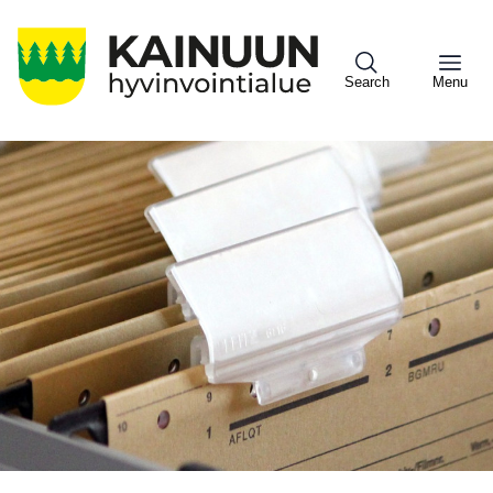
Hyppää
pääsisältöön
Search
Menu
Sote
Menu
Asiakkaille