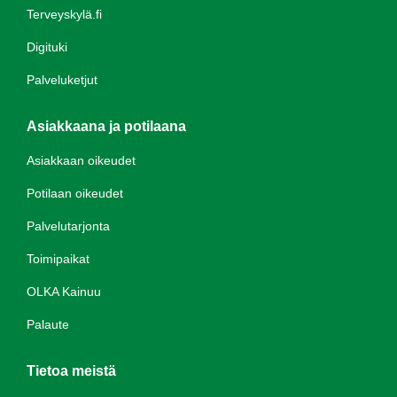
Terveyskylä.fi
Digituki
Palveluketjut
Asiakkaana ja potilaana
Asiakkaan oikeudet
Potilaan oikeudet
Palvelutarjonta
Toimipaikat
OLKA Kainuu
Palaute
Tietoa meistä