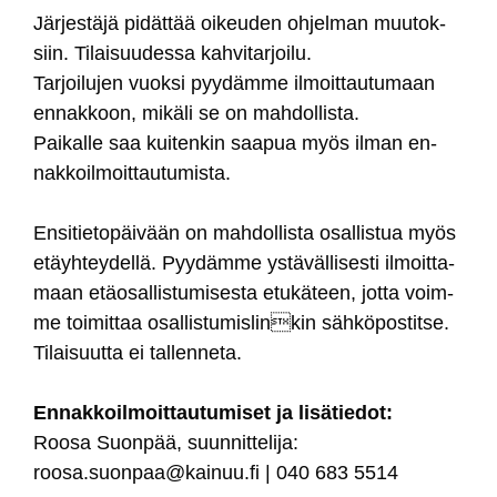
Jär­jes­tä­jä pi­dät­tää oi­keu­den oh­jel­man muu­tok­
siin. Ti­lai­suu­des­sa kah­vi­tar­joi­lu.
Tar­joi­lu­jen vuok­si pyy­däm­me il­moit­tau­tu­maan
en­nak­koon, mi­kä­li se on mah­dol­lis­ta.
Pai­kal­le saa kui­ten­kin saa­pua myös il­man en­
nak­koil­moit­tau­tu­mis­ta.
En­si­tie­to­päi­vään on mah­dol­lis­ta osal­lis­tua myös
etäyh­tey­del­lä. Pyy­däm­me ys­tä­väl­li­ses­ti il­moit­ta­
maan etäo­sal­lis­tu­mi­ses­ta etu­kä­teen, jot­ta voim­
me toi­mit­taa osal­lis­tu­mis­linkin säh­kö­pos­tit­se.
Ti­lai­suut­ta ei tal­len­ne­ta.
En­nak­koil­moit­tau­tu­mi­set ja li­sä­tie­dot:
Roo­sa Suon­pää, suun­nit­te­li­ja:
roo­sa.suon­paa@kai­nuu.fi | 040 683 5514