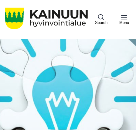
Hyppää
pääsisältöön
Search
Menu
Sote
Menu
Asiakkaille