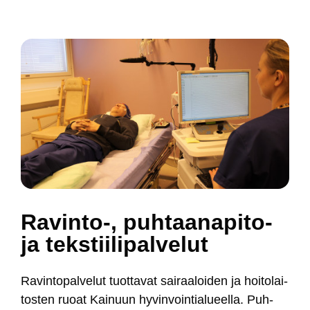
Ra­vin­to-, puh­taa­na­pi­to-
ja teks­tii­li­pal­ve­lut
Ra­vin­to­pal­ve­lut tuot­ta­vat sai­raa­loi­den ja hoi­to­lai­
tos­ten ruoat Kai­nuun hy­vin­voin­tia­lueel­la. Puh­