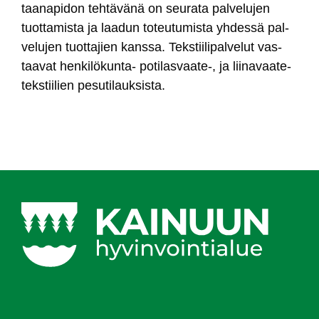
taa­na­pi­don teh­tä­vä­nä on seu­ra­ta pal­ve­lu­jen
tuot­ta­mis­ta ja laa­dun to­teu­tu­mis­ta yh­des­sä pal­
ve­lu­jen tuot­ta­jien kans­sa. Teks­tii­li­pal­ve­lut vas­
taa­vat hen­ki­lö­kun­ta- po­ti­las­vaa­te-, ja lii­na­vaa­te­
teks­tii­lien pe­su­ti­lauk­sis­ta.