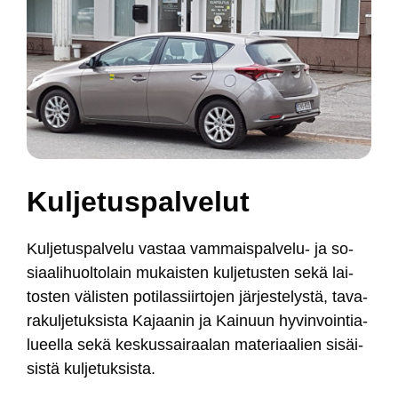
Kul­je­tus­pal­ve­lut
Kul­je­tus­pal­ve­lu vas­taa vam­mais­pal­ve­lu- ja so­
siaa­li­huol­to­lain mu­kais­ten kul­je­tus­ten se­kä lai­
tos­ten vä­lis­ten po­ti­las­siir­to­jen jär­jes­te­lys­tä, ta­va­
ra­kul­je­tuk­sis­ta Ka­jaa­nin ja Kai­nuun hy­vin­voin­tia­
lueel­la se­kä kes­kus­sai­raa­lan ma­te­riaa­lien si­säi­
sis­tä kul­je­tuk­sis­ta.