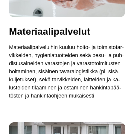
Ma­te­riaa­li­pal­ve­lut
Ma­te­riaa­li­pal­ve­lui­hin kuu­luu hoi­to- ja toi­mis­to­tar­
vik­kei­den, hy­gie­nia­tuot­tei­den se­kä pe­su- ja puh­
dis­tu­sai­nei­den va­ras­to­jen ja va­ras­to­toi­mi­tus­ten
hoi­ta­mi­nen, si­säi­nen ta­va­ra­lo­gis­tiik­ka (pl. si­sä­
kul­je­tuk­set), se­kä tar­vik­kei­den, lait­tei­den ja ka­
lus­tei­den ti­laa­mi­nen ja os­ta­mi­nen han­kin­ta­pää­
tös­ten ja han­kin­taoh­jeen mu­kai­ses­ti