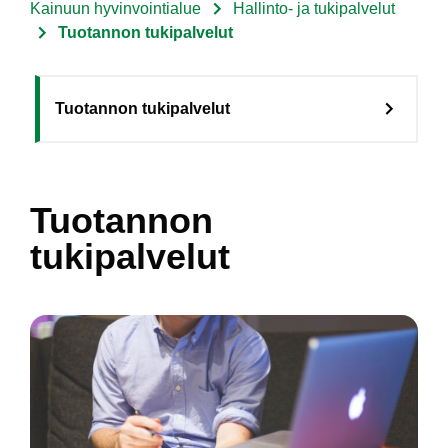
Kainuun hyvinvointialue
Hallinto- ja tukipalvelut
Murupolku
Tuotannon tukipalvelut
Sote
Tuotannon tukipalvelut
Menu
Asiakkaille
level
Tuotannon
3
tukipalvelut
fi