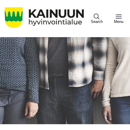
Hyppää
pääsisältöön
Search
Menu
Sote
Menu
Asiakkaille