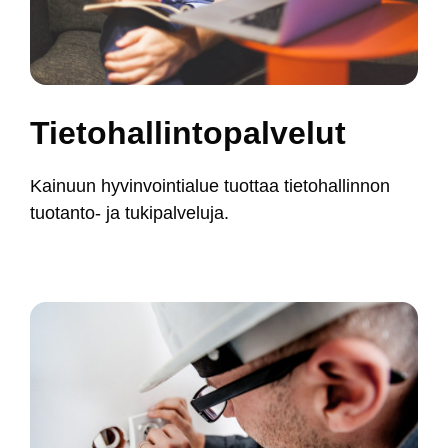
Tie­to­hal­lin­to­pal­ve­lut
Kai­nuun hy­vin­voin­tia­lue tuot­taa tie­to­hal­lin­non
tuo­tan­to- ja tu­ki­pal­ve­lu­ja.