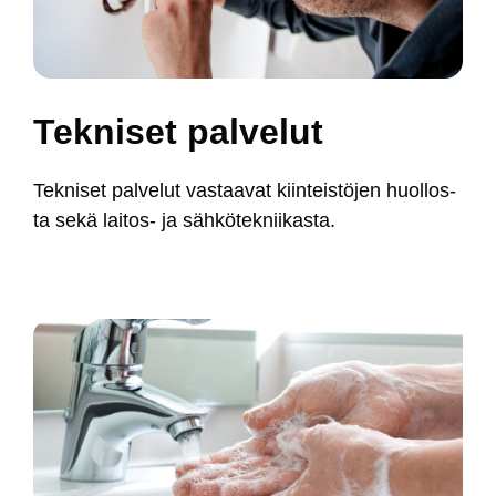
Tek­ni­set pal­ve­lut
Tek­ni­set pal­ve­lut vas­taa­vat kiin­teis­tö­jen huol­los­
ta se­kä lai­tos- ja säh­kö­tek­nii­kas­ta.