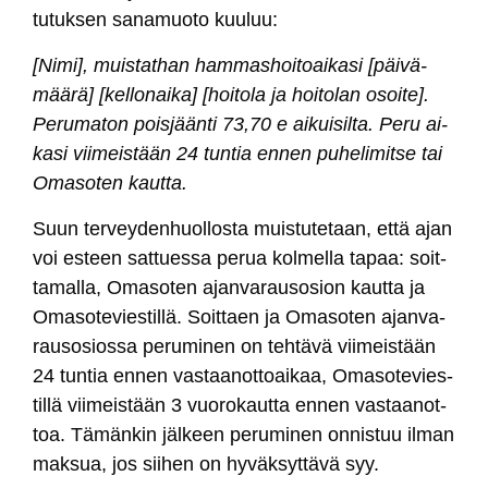
tu­tuk­sen sa­na­muo­to kuu­luu:
[Ni­mi], muis­tat­han ham­mas­hoi­toai­ka­si [päi­vä­
mää­rä] [kel­lo­nai­ka] [hoi­to­la ja hoi­to­lan osoi­te].
Pe­ru­ma­ton pois­jään­ti 73,70 e ai­kui­sil­ta. Pe­ru ai­
ka­si vii­meis­tään 24 tun­tia en­nen pu­he­li­mit­se tai
Oma­so­ten kaut­ta.
Suun ter­vey­den­huol­los­ta muis­tu­te­taan, et­tä ajan
voi es­teen sat­tues­sa pe­rua kol­mel­la ta­paa: soit­
ta­mal­la, Oma­so­ten ajan­va­rau­so­sion kaut­ta ja
Oma­so­te­vies­til­lä. Soit­taen ja Oma­so­ten ajan­va­
rau­so­sios­sa pe­ru­mi­nen on teh­tä­vä vii­meis­tään
24 tun­tia en­nen vas­taa­not­toai­kaa, Oma­so­te­vies­
til­lä vii­meis­tään 3 vuo­ro­kaut­ta en­nen vas­taa­not­
toa. Tä­män­kin jäl­keen pe­ru­mi­nen on­nis­tuu il­man
mak­sua, jos sii­hen on hy­väk­syt­tä­vä syy.