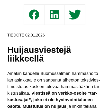
TIEDOTE 02.01.2026
Huijausviestejä
liikkeellä
Ai­na­kin kah­del­le Suo­mus­sal­men ham­mas­hoi­to­
lan asiak­kaal­le on saa­pu­nut ai­hee­ton teks­ti­vies­
ti­muis­tu­tus kos­kien tu­le­vaa ham­mas­lää­kä­rin tar­
kis­tu­sai­kaa.
Vies­tis­sä on verk­ko-osoi­te ”tar­
kas­tu­sa­jat”, jo­ka ei ole hy­vin­voin­tia­lueen
osoi­te. Muis­tu­tus on hui­jaus
ja lin­kin ta­ka­na