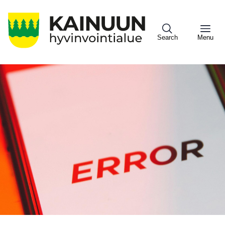
Hyppää
pääsisältöön
Search
Menu
Sote
Menu
Asiakkaille