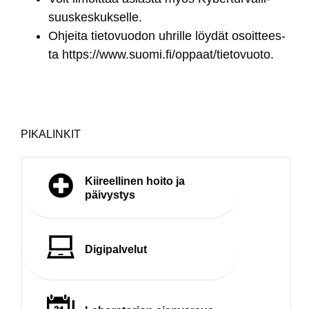
suus­kes­kuk­sel­le.
Oh­jei­ta tie­to­vuo­don uh­ril­le löy­dät osoit­tees­
ta
https://www.suo­mi.fi/op­paat/tie­to­vuo­to
.
PIKALINKIT
Kiireellinen hoito ja
päivystys
Digipalvelut