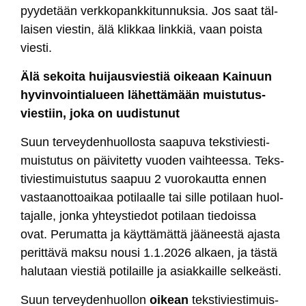
pyy­de­tään verk­ko­pank­ki­tun­nuk­sia. Jos saat täl­
lai­sen vies­tin, älä klik­kaa link­kiä, vaan pois­ta
vies­ti.
Älä se­koi­ta hui­jaus­vies­tiä oi­keaan Kai­nuun
hy­vin­voin­tia­lueen lä­het­tä­mään muis­tu­tus­
vies­tiin, jo­ka on uu­dis­tu­nut
Suun ter­vey­den­huol­los­ta saa­pu­va teks­ti­vies­ti­
muis­tu­tus on päi­vi­tet­ty vuo­den vaih­tees­sa. Teks­
ti­vies­ti­muis­tu­tus saa­puu 2 vuo­ro­kaut­ta en­nen
vas­taa­not­toai­kaa po­ti­laal­le tai sil­le po­ti­laan huol­
ta­jal­le, jon­ka yh­teys­tie­dot po­ti­laan tie­dois­sa
ovat. Pe­ru­mat­ta ja käyt­tä­mät­tä jää­nees­tä ajas­ta
pe­rit­tä­vä mak­su nou­si 1.1.2026 al­kaen, ja täs­tä
ha­lu­taan vies­tiä po­ti­lail­le ja asiak­kail­le sel­keäs­ti.
Suun ter­vey­den­huol­lon
oi­kean
teks­ti­vies­ti­muis­