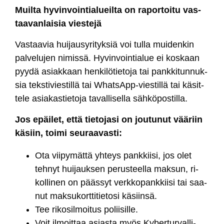
Muil­ta hy­vin­voin­tia­lueil­ta on ra­por­toi­tu vas­
taa­van­lai­sia vies­te­jä
Vas­taa­via hui­jau­sy­ri­tyk­siä voi tul­la mui­den­kin
pal­ve­lu­jen ni­mis­sä. Hy­vin­voin­tia­lue ei kos­kaan
pyy­dä asiak­kaan hen­ki­lö­tie­to­ja tai pank­ki­tun­nuk­
sia teks­ti­vies­til­lä tai What­sApp-vies­til­lä tai kä­sit­
te­le asia­kas­tie­to­ja ta­val­li­sel­la säh­kö­pos­til­la.
Jos epäi­let, et­tä tie­to­ja­si on jou­tu­nut vää­riin
kä­siin, toi­mi seu­raa­vas­ti:
Ota vii­py­mät­tä yh­teys pank­kii­si, jos olet
teh­nyt hui­jauk­sen pe­rus­teel­la mak­sun, ri­
kol­li­nen on pääs­syt verk­ko­pank­kii­si tai saa­
nut mak­su­kort­ti­tie­to­si kä­siin­sä.
Tee ri­ko­sil­moi­tus po­lii­sil­le.
Voit il­moit­taa asias­ta myös Ky­ber­tur­val­li­