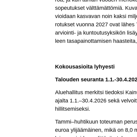
so­peu­tuk­set vält­tä­mät­tö­miä. Ku­v
vioi­daan kas­va­van noin kak­si mil­j
ro­tuk­set vuon­na 2027 ovat lä­hes 7 m
ar­vioin­ti- ja kun­tou­tu­syk­si­kön li­
leen ta­sa­pai­not­ta­mi­sen haas­tei­t
Ko­kou­sa­sioi­ta ly­hyes­ti
Ta­lou­den seu­ran­ta 1.1.-30.4.20
Alue­hal­li­tus mer­kit­si tie­dok­si Kai
ajal­ta 1.1.–30.4.2026 se­kä vel­voit­t
hil­lit­se­mi­sek­si.
Tam­mi–huh­ti­kuun to­teu­man pe­rus­
eu­roa yli­jää­mäi­nen, mi­kä on 8,0 mi