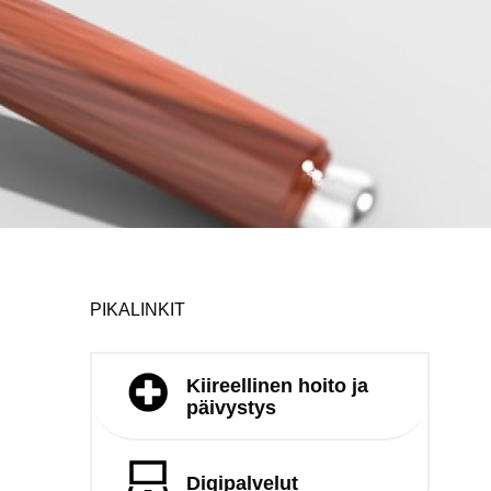
PIKALINKIT
Kiireellinen hoito ja
päivystys
Digipalvelut