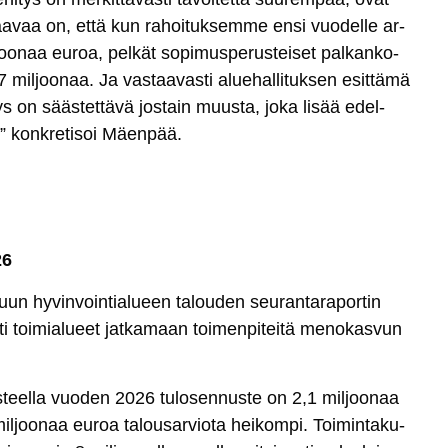
aa­vaa on, et­tä kun ra­hoi­tuk­sem­me en­si vuo­del­le ar­
oo­naa eu­roa, pel­kät so­pi­mus­pe­rus­tei­set pal­kan­ko­
il­joo­naa. Ja vas­taa­vas­ti alue­hal­li­tuk­sen esit­tä­mä
säys on sääs­tet­tä­vä jos­tain muus­ta, jo­ka li­sää edel­
a,” konk­re­ti­soi Mäen­pää.
26
­nuun hy­vin­voin­tia­lueen ta­lou­den seu­ran­ta­ra­por­tin
i toi­mia­lueet jat­ka­maan toi­men­pi­tei­tä me­no­kas­vun
teel­la vuo­den 2026 tu­lo­sen­nus­te on 2,1 mil­joo­naa
l­joo­naa eu­roa ta­lou­sar­vio­ta hei­kom­pi. Toi­min­ta­ku­