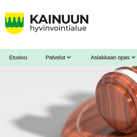
Hyppää
pääsisältöön
Etusivu
Palvelut
Asiakkaan opas
Sote
Menu
Asiakkaille