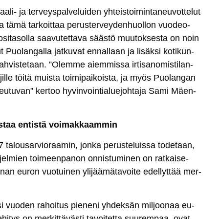
a­li- ja ter­veys­pal­ve­lui­den yh­teis­toi­min­ta­neu­vot­te­lut
a tä­mä tar­koit­taa pe­rus­ter­vey­den­huol­lon vuo­deo­
­si­ta­sol­la saa­vu­tet­ta­va sääs­tö muu­tok­ses­ta on noin
Puo­lan­gal­la jat­ku­vat en­nal­laan ja li­säk­si ko­ti­kun­
 vah­vis­te­taan. ”Olem­me aiem­mis­sa ir­ti­sa­no­mis­ti­lan­
jil­le töi­tä muis­ta toi­mi­pai­kois­ta, ja myös Puo­lan­gan
eu­tu­van” ker­too hy­vin­voin­tia­lue­joh­ta­ja Sa­mi Mäen­
s­taa en­tis­tä voi­mak­kaam­min
ta­lou­sar­vio­raa­min, jon­ka pe­rus­te­luis­sa to­de­taan,
h­jel­mien toi­meen­pa­non on­nis­tu­mi­nen on rat­kai­se­
­nan eu­ron vuo­tui­nen yli­jää­mä­ta­voi­te edel­lyt­tää mer­
en­si vuo­den ra­hoi­tus pie­ne­ni yh­dek­sän mil­joo­naa eu­
­tys on mer­kit­tä­väs­ti ta­voi­tet­ta suu­rem­paa, ovat