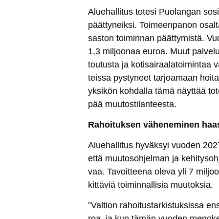
Alue­hal­li­tus to­te­si Puo­lan­gan so­sia
päät­ty­neik­si. Toi­meen­pa­non osal­t
sas­ton toi­min­nan päät­ty­mis­tä. Vuo
1,3 mil­joo­naa eu­roa. Muut pal­ve­lut 
tou­tus­ta ja ko­ti­sai­raa­la­toi­min­taa
teis­sa pys­ty­neet tar­joa­maan hoi­ta­
yk­si­kön koh­dal­la tä­mä näyt­tää to­t
pää muu­tos­ti­lan­tees­ta.
Ra­hoi­tuk­sen vä­he­ne­mi­nen haa
Alue­hal­li­tus hy­väk­syi vuo­den 2027 
et­tä muu­to­soh­jel­man ja ke­hi­ty­so
vaa. Ta­voit­tee­na ole­va yli 7 mil­joo
kit­tä­viä toi­min­nal­li­sia muu­tok­sia.
”Val­tion ra­hoi­tus­tar­kis­tuk­sis­sa 
roa, ja kun tä­män vuo­den me­no­ke­hi