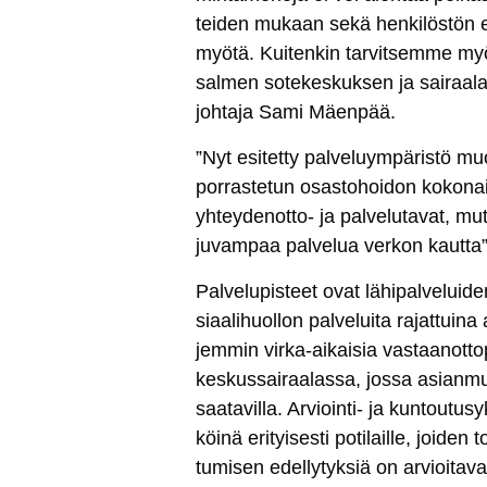
tei­den mu­kaan se­kä hen­ki­lös­tön et
myö­tä. Kui­ten­kin tar­vit­sem­me my
sal­men so­te­kes­kuk­sen ja sai­raa­lan
joh­ta­ja Sa­mi Mäen­pää.
”Nyt esi­tet­ty pal­ve­luym­pä­ris­tö mu
por­ras­te­tun osas­to­hoi­don ko­ko­na
yh­tey­de­not­to- ja pal­ve­lu­ta­vat, m
ju­vam­paa pal­ve­lua ver­kon kaut­t
Pal­ve­lu­pis­teet ovat lä­hi­pal­ve­lui­
siaa­li­huol­lon pal­ve­lui­ta ra­jat­tui­
jem­min vir­ka-ai­kai­sia vas­taa­not­to­
kes­kus­sai­raa­las­sa, jos­sa asian­mu­k
saa­ta­vil­la. Ar­vioin­ti- ja kun­tou­tu­s
köi­nä eri­tyi­ses­ti po­ti­lail­le, joi­de
tu­mi­sen edel­ly­tyk­siä on ar­vioi­ta­va