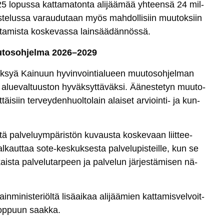
25 lo­pus­sa kat­ta­ma­ton­ta ali­jää­mää yh­teen­sä 24 mil­
­te­lus­sa va­rau­du­taan myös mah­dol­li­siin muu­tok­siin
t­ta­mis­ta kos­ke­vas­sa lain­sää­dän­nös­sä.
u­to­soh­jel­ma 2026–2029
väk­syä Kai­nuun hy­vin­voin­tia­lueen muu­to­soh­jel­man
lue­val­tuus­ton hy­väk­syt­tä­väk­si. Ää­nes­te­tyn muu­to­
i­siin ter­vey­den­huol­to­lain alai­set ar­vioin­ti- ja kun­
­tä pal­ve­luym­pä­ris­tön ku­vaus­ta kos­ke­vaan liit­tee­
al­kaut­taa so­te-kes­kuk­ses­ta pal­ve­lu­pis­teil­le, kun se
ais­ta pal­ve­lu­tar­peen ja pal­ve­lun jär­jes­tä­mi­sen nä­
ain­mi­nis­te­riöl­tä li­säai­kaa ali­jää­mien kat­ta­mis­vel­voit­
lop­puun saak­ka.