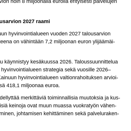
vion noin 8 mil­joo­nal­la eu­rol­la eri­tyi­ses­ti pal­ve­lu­jen
ou­sar­vion 2027 raa­mi
­nuun hy­vin­voin­tia­lueen vuo­den 2027 ta­lou­sar­vion
t­tee­na on vä­hin­tään 7,2 mil­joo­nan eu­ron yli­jää­mäi­
lu käyn­nis­tyy ke­sä­kuus­sa 2026. Ta­lous­suun­nit­te­lua
 hy­vin­voin­tia­lueen st­ra­te­gia se­kä vuo­sil­le 2026–
i­nuun hy­vin­voin­tia­lueen val­tion­ra­hoi­tuk­sen ar­vioi­
ä 418,1 mil­joo­naa eu­roa.
l­lyt­tää mer­kit­tä­viä toi­min­nal­li­sia muu­tok­sia ja kus­
kei­siä kei­no­ja ovat muun muas­sa vuok­ra­työn vä­hen­
­mi­nen, joh­ta­mi­sen ke­hit­tä­mi­nen se­kä pal­ve­lu­ra­ken­