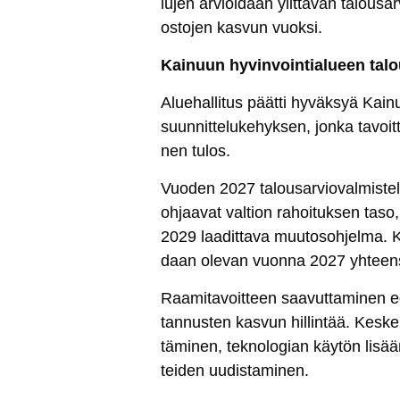
lu­jen ar­vioi­daan ylit­tä­vän ta­lou­sar­
os­to­jen kas­vun vuok­si.
Kai­nuun hy­vin­voin­tia­lueen ta­l
Alue­hal­li­tus päät­ti hy­väk­syä Kai
suun­nit­te­lu­ke­hyk­sen, jon­ka ta­voi
nen tu­los.
Vuo­den 2027 ta­lou­sar­vio­val­mis­te­
oh­jaa­vat val­tion ra­hoi­tuk­sen ta­so,
2029 laa­dit­ta­va muu­to­soh­jel­ma. Ka
daan ole­van vuon­na 2027 yh­teen­s
Raa­mi­ta­voit­teen saa­vut­ta­mi­nen ede
tan­nus­ten kas­vun hil­lin­tää. Kes­
tä­mi­nen, tek­no­lo­gian käy­tön li­sää
tei­den uu­dis­ta­mi­nen.