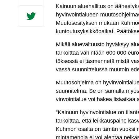
Kai­nuun alue­hal­li­tus on ää­nes­ty
hy­vin­voin­tia­lueen muu­to­soh­jel­mas­
Muu­to­se­si­tyk­sen mu­kaan Kuh­moon li
kun­tou­tu­syk­sik­kö­pai­kat. Pää­tök­seen
Mi­kä­li alue­val­tuus­to hy­väk­syy al
tar­koit­taa vä­hin­tään 600 000 eu­ron 
tök­ses­sä ei täs­men­ne­tä mis­tä vas
vas­sa suun­nit­te­lus­sa muu­toin edel
Muu­to­soh­jel­ma on hy­vin­voin­tia­lue
suun­ni­tel­ma. Se on sa­mal­la myös va
vin­voin­tia­lue voi ha­kea li­säai­kaa
”Kai­nuun hy­vin­voin­tia­lue on ti­lan­
tar­koit­taa, et­tä leik­kaus­pai­ne kas
Kuh­mon osal­ta on tä­män vuok­si ris­ti
min­ta­me­no­ja ei voi alen­taa pel­käs