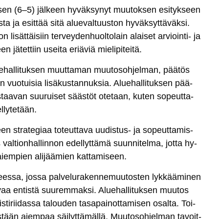
k­sen (6–5) jäl­keen hy­väk­sy­nyt muu­tok­sen esi­tyk­seen
ta ja esit­tää si­tä alue­val­tuus­ton hy­väk­syt­tä­väk­si.
­sät­täi­siin ter­vey­den­huol­to­lain alai­set ar­vioin­ti- ja
 jä­tet­tiin usei­ta eriä­viä mie­li­pi­tei­tä.
ue­hal­li­tuk­sen muut­ta­man muu­to­soh­jel­man, pää­tös
vuo­tui­sia li­sä­kus­tan­nuk­sia. Alue­hal­li­tuk­sen pää­
­taa­van suu­rui­set sääs­töt ote­taan, ku­ten so­peut­ta­
­ly­te­tään.
en st­ra­te­giaa to­teut­ta­va uu­dis­tus- ja so­peut­ta­mis­
l­tion­hal­lin­non edel­lyt­tä­mä suun­ni­tel­ma, jot­ta hy­
 aiem­pien ali­jää­mien kat­ta­mi­seen.
tees­sa, jos­sa pal­ve­lu­ra­ken­ne­muu­tos­ten lyk­kää­mi­nen
­vaa en­tis­tä suu­rem­mak­si. Alue­hal­li­tuk­sen muu­tos
­rii­das­sa ta­lou­den ta­sa­pai­not­ta­mi­sen osal­ta. Toi­
­tään aiem­paa säi­lyt­tä­mäl­lä. Muu­to­soh­jel­man ta­voit­