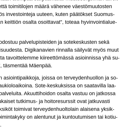
­tä toi­mi­ti­lo­jen mää­rä vä­he­nee väes­tö­muu­tos­ten
ös in­ves­toin­te­ja uu­teen, ku­ten pää­tök­set Suo­mus­
 keit­tiön osal­ta osoit­ta­vat”, to­teaa hy­vin­voin­tia­lue­
o­dos­tuu pal­ve­lu­pis­tei­den ja so­te­kes­kus­ten se­kä
i­suu­des­ta. Di­gi­ka­na­vien rin­nal­la säi­ly­vät myös muut
ut­ta ta­voit­te­lem­me kii­reet­tö­mäs­sä asioin­nis­sa yhä su­
a”, täs­men­tää Mäen­pää.
den asioin­ti­paik­ko­ja, jois­sa on ter­vey­den­huol­lon ja so­
na au­kio­loai­koi­na. So­te-kes­kuk­sis­sa on saa­ta­vil­la laa­
pal­ve­lui­ta. Akuut­ti­hoi­don osal­ta vas­tuu on jat­kos­sa
ai­set tut­ki­mus- ja hoi­to­re­surs­sit ovat jat­ku­vas­ti
yk­si­köt toi­mi­vat ter­vey­den­huol­to­lain alai­se­na yk­sik­
n toi­min­ta­ky­ky on alen­tu­nut ja kun­tou­tu­mi­sen tai ko­tiu­
.