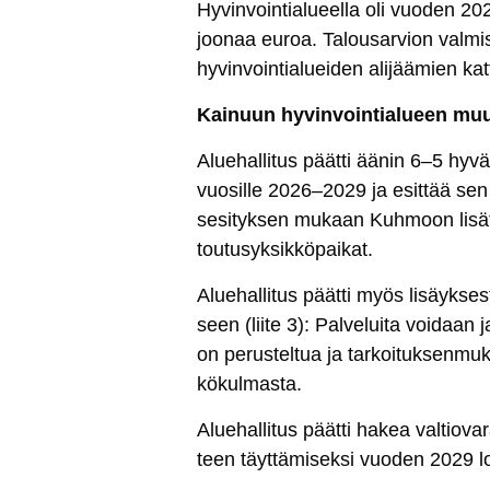
Hy­vin­voin­tia­lueel­la oli vuo­den 20
joo­naa eu­roa. Ta­lou­sar­vion val­mis
hy­vin­voin­tia­luei­den ali­jää­mien ka
Kai­nuun hy­vin­voin­tia­lueen mu
Alue­hal­li­tus päät­ti ää­nin 6–5 hy­
vuo­sil­le 2026–2029 ja esit­tää sen a
se­si­tyk­sen mu­kaan Kuh­moon li­sät­tä
tou­tu­syk­sik­kö­pai­kat.
Alue­hal­li­tus päät­ti myös li­säyk­ses
seen (lii­te 3): Pal­ve­lui­ta voi­daan j
on pe­rus­tel­tua ja tar­koi­tuk­sen­mu­k
kö­kul­mas­ta.
Alue­hal­li­tus päät­ti ha­kea val­tio­va­r
teen täyt­tä­mi­sek­si vuo­den 2029 