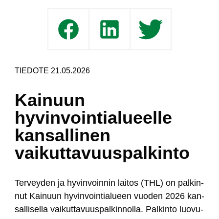
TIEDOTE 21.05.2026
Kainuun
hyvinvointialueelle
kansallinen
vaikuttavuuspalkinto
Ter­vey­den ja hy­vin­voin­nin lai­tos (THL) on pal­kin­
nut Kai­nuun hy­vin­voin­tia­lueen vuo­den 2026 kan­
sal­li­sel­la vai­kut­ta­vuus­pal­kin­nol­la. Pal­kin­to luo­vu­