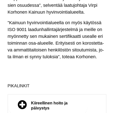
sien osuu­des­sa”, sel­ven­tää laa­tu­joh­ta­ja Vir­pi
Kor­ho­nen Kai­nuun hy­vin­voin­tia­lueel­ta.
”Kai­nuun hy­vin­voin­tia­lueel­la on myös käy­tös­sä
ISO 9001 laa­dun­hal­lin­ta­jär­jes­tel­mä ja meil­le on
myön­net­ty sen mu­kai­nen ser­ti­fi­kaat­ti useal­le eri
toi­min­nan osa-alueel­le. Eri­tyi­ses­ti on ko­ros­tet­ta­
va am­mat­ti­tai­toi­sen hen­ki­lös­tön si­tou­tu­mis­ta, jo­
ta il­man ei syn­ny tu­lok­sia”, to­teaa Kor­ho­nen.
PIKALINKIT
Kiireellinen hoito ja
päivystys