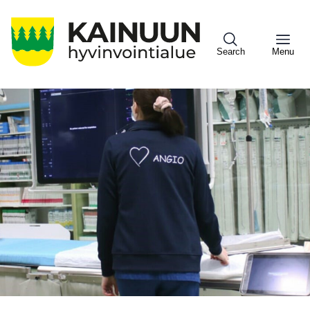
Hyppää
pääsisältöön
Search
Menu
Sote
Menu
Asiakkaille