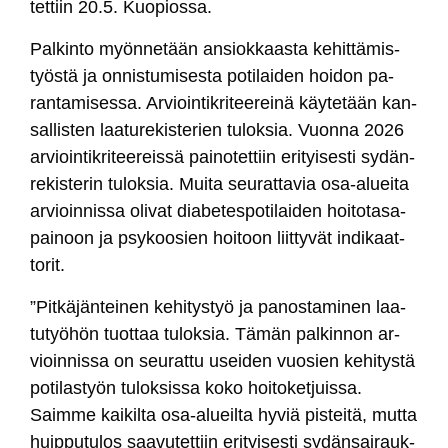
tet­tiin 20.5. Kuo­pios­sa.
Pal­kin­to myön­ne­tään an­siok­kaas­ta ke­hit­tä­mis­
työs­tä ja on­nis­tu­mi­ses­ta po­ti­lai­den hoi­don pa­
ran­ta­mi­ses­sa. Ar­vioin­tik­ri­tee­rei­nä käy­te­tään kan­
sal­lis­ten laa­tu­re­kis­te­rien tu­lok­sia. Vuon­na 2026
ar­vioin­tik­ri­tee­reis­sä pai­no­tet­tiin eri­tyi­ses­ti sy­dän­
re­kis­te­rin tu­lok­sia. Mui­ta seu­rat­ta­via osa-aluei­ta
ar­vioin­nis­sa oli­vat dia­be­tes­po­ti­lai­den hoi­to­ta­sa­
pai­noon ja psy­koo­sien hoi­toon liit­ty­vät in­di­kaat­
to­rit.
”Pit­kä­jän­tei­nen ke­hi­tys­työ ja pa­nos­ta­mi­nen laa­
tu­työ­hön tuot­taa tu­lok­sia. Tä­män pal­kin­non ar­
vioin­nis­sa on seu­rat­tu usei­den vuo­sien ke­hi­tys­tä
po­ti­las­työn tu­lok­sis­sa ko­ko hoi­to­ket­juis­sa.
Saim­me kai­kil­ta osa-alueil­ta hy­viä pis­tei­tä, mut­ta
huip­pu­tu­los saa­vu­tet­tiin eri­tyi­ses­ti sy­dän­sai­rauk­