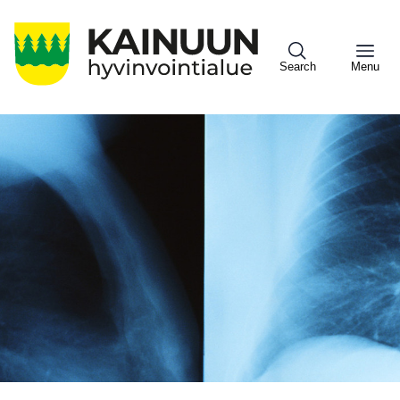
Hyppää
pääsisältöön
Search
Menu
Sote
Menu
Asiakkaille