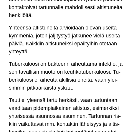
kon­tak­toi­vat tar­tun­nal­le mah­dol­li­ses­ti al­tis­tu­nei­ta
hen­ki­löi­tä.
Yh­teen­sä al­tis­tu­nei­ta ar­vioi­daan ole­van usei­ta
kym­me­niä, jo­ten jäl­ji­tys­työ jat­ku­nee vie­lä usei­ta
päi­viä. Kaik­kiin al­tis­tu­neik­si epäil­tyi­hin ote­taan
yh­teyt­tä.
Tu­ber­ku­loo­si on bak­tee­rin ai­heut­ta­ma in­fek­tio, ja
sen ta­val­li­sin muo­to on keuh­ko­tu­ber­ku­loo­si. Tu­
ber­ku­loo­si ei ai­heu­ta äkil­li­siä oi­rei­ta, vaan ylei­
sim­min pit­käai­kais­ta ys­kää.
Tau­ti ei yleen­sä tar­tu her­käs­ti, vaan tar­tun­taan
vaa­di­taan pi­dem­piai­kai­nen al­tis­tus, esi­mer­kik­si
yh­tei­ses­sä asun­nos­sa asu­mi­nen. Tar­tun­nan ris­
kiin vai­kut­ta­vat mm. kon­tak­tin lä­hei­syys ja al­tis­