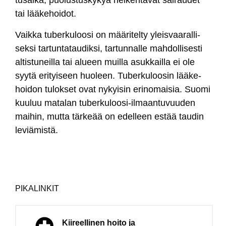
tu­sai­ka, puo­lus­tus­ky­kyä hei­ken­tä­vät sai­rau­det
tai lää­ke­hoi­dot.
Vaik­ka tu­ber­ku­loo­si on mää­ri­tel­ty yleis­vaa­ral­li­
sek­si tar­tun­ta­tau­dik­si, tar­tun­nal­le mah­dol­li­ses­ti
al­tis­tu­neil­la tai alueen muil­la asuk­kail­la ei ole
syy­tä eri­tyi­seen huo­leen. Tu­ber­ku­loo­sin lää­ke­
hoi­don tu­lok­set ovat ny­kyi­sin eri­no­mai­sia. Suo­mi
kuu­luu ma­ta­lan tu­ber­ku­loo­si-il­maan­tu­vuu­den
mai­hin, mut­ta tär­keää on edel­leen es­tää tau­din
le­viä­mis­tä.
PIKALINKIT
Kiireellinen hoito ja