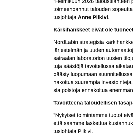
”Hel­mi­kuun 2026 ta­lous­ti­lan­teen pe
toi­meen­pan­nut ta­lou­den so­peut­ta­m
tus­joh­ta­ja
An­ne Pii­ki­vi
.
Kär­ki­hank­keet ei­vät ole tuo­neet 
Nord­La­bin st­ra­te­gi­sia kär­ki­hank­ke
jär­jes­tel­män ja uu­den au­to­maa­tio­j
sai­raa­lan la­bo­ra­to­rion uu­sien ti­
tu­ja sääs­tö­jä ta­voi­tel­lus­sa ai­ka­ta
pääs­ty luo­pu­maan suun­ni­tel­lus­sa 
na­koi­tua suu­rem­pia in­ves­toin­te­ja
sia pois­to­ja en­na­koi­tua enem­män
Ta­voit­tee­na ta­lou­del­li­sen ta­sa
”Ny­kyi­set toi­min­tam­me tuo­tot ei­vä
et­tä saam­me las­ket­tua kus­tan­nuk­
tus­joh­ta­ja Pii­ki­vi.