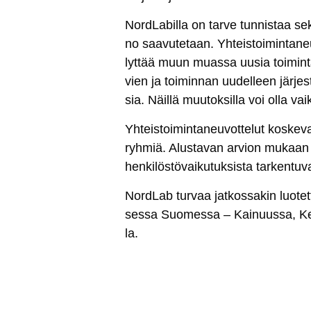
Nord­La­bil­la on tar­ve tun­nis­taa se
no saa­vu­te­taan. Yh­teis­toi­min­ta­neu
lyt­tää muun muas­sa uu­sia toi­min­ta­t
vien ja toi­min­nan uu­del­leen jär­jes­t
sia. Näil­lä muu­tok­sil­la voi ol­la vai
Yh­teis­toi­min­ta­neu­vot­te­lut kos­ke­
ryh­miä. Alus­ta­van ar­vion mu­kaan vä
hen­ki­lös­tö­vai­ku­tuk­sis­ta tar­ken­tu­
Nord­Lab tur­vaa jat­kos­sa­kin luo­tet­t
ses­sa Suo­mes­sa – Kai­nuus­sa, Kes
la.