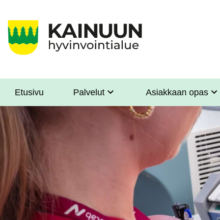
Hyppää
pääsisältöön
Etusivu
Palvelut
Asiakkaan opas
Sote
Menu
Asiakkaille