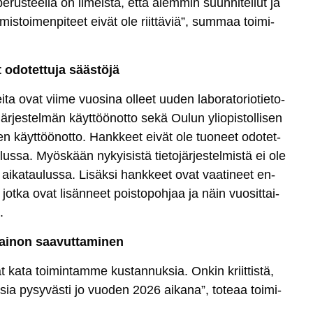
­rus­teel­la on il­meis­tä, et­tä aiem­min suun­ni­tel­lut ja
is­toi­men­pi­teet ei­vät ole riit­tä­viä”, sum­maa toi­mi­
odo­tet­tu­ja sääs­tö­jä
i­ta ovat vii­me vuo­si­na ol­leet uu­den la­bo­ra­to­rio­tie­to­
är­jes­tel­män käyt­töö­not­to se­kä Ou­lun ylio­pis­tol­li­sen
lo­jen käyt­töö­not­to. Hank­keet ei­vät ole tuo­neet odo­tet­
u­lus­sa. Myös­kään ny­kyi­sis­tä tie­to­jär­jes­tel­mis­tä ei ole
ai­ka­tau­lus­sa. Li­säk­si hank­keet ovat vaa­ti­neet en­
, jot­ka ovat li­sän­neet pois­to­poh­jaa ja näin vuo­sit­tai­
.
­pai­non saa­vut­ta­mi­nen
t ka­ta toi­min­tam­me kus­tan­nuk­sia. On­kin kriit­tis­tä,
sia py­sy­väs­ti jo vuo­den 2026 ai­ka­na”, to­teaa toi­mi­