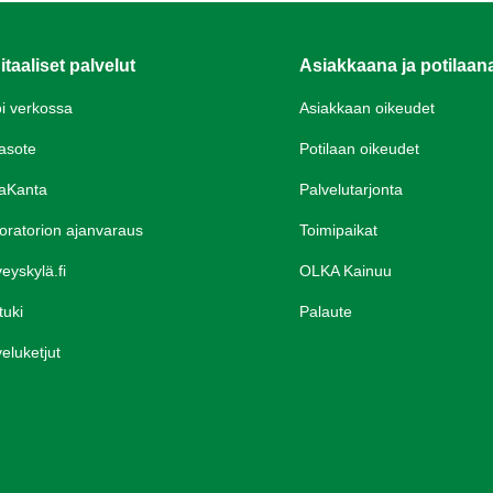
itaaliset palvelut
Asiakkaana ja potilaan
oi verkossa
Asiakkaan oikeudet
asote
Potilaan oikeudet
aKanta
Palvelutarjonta
oratorion ajanvaraus
Toimipaikat
eyskylä.fi
OLKA Kainuu
tuki
Palaute
eluketjut