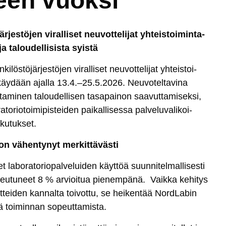
teen vuoksi
jes­tö­jen vi­ral­li­set neu­vot­te­li­jat yh­teis­toi­min­ta­
ja ta­lou­del­li­sis­ta syis­tä
­tö­jär­jes­tö­jen vi­ral­li­set neu­vot­te­li­jat yh­teis­toi­
ut käy­dään ajal­la 13.4.–25.5.2026. Neu­vo­tel­ta­vi­na
­mi­nen ta­lou­del­li­sen ta­sa­pai­non saa­vut­ta­mi­sek­si,
to­rio­toi­mi­pis­tei­den pai­kal­li­ses­sa pal­ve­lu­va­li­koi­
ku­tuk­set.
on vä­hen­ty­nyt mer­kit­tä­väs­ti
la­bo­ra­to­rio­pal­ve­lui­den käyt­töä suun­ni­tel­mal­li­ses­ti
teu­tu­neet 8 % ar­vioi­tua pie­nem­pä­nä. Vaik­ka ke­hi­tys
it­tei­den kan­nal­ta toi­vot­tu, se hei­ken­tää Nord­La­bin
­tää toi­min­nan so­peut­ta­mis­ta.