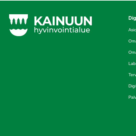
Dig
Asi
Om
Om
Lab
Terv
Digi
Palv