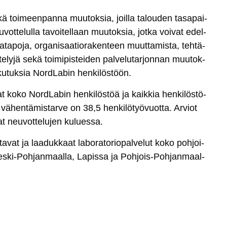
­kä toi­meen­pan­na muu­tok­sia, joil­la ta­lou­den ta­sa­pai­
­vot­te­lul­la ta­voi­tel­laan muu­tok­sia, jot­ka voi­vat edel­
a­po­ja, or­ga­ni­saa­tio­ra­ken­teen muut­ta­mis­ta, teh­tä­
e­ly­jä se­kä toi­mi­pis­tei­den pal­ve­lu­tar­jon­nan muu­tok­
­ku­tuk­sia Nord­La­bin hen­ki­lös­töön.
vat ko­ko Nord­La­bin hen­ki­lös­töä ja kaik­kia hen­ki­lös­tö­
­hen­tä­mis­tar­ve on 38,5 hen­ki­lö­työ­vuot­ta. Ar­viot
vat neu­vot­te­lu­jen ku­lues­sa.
a­vat ja laa­duk­kaat la­bo­ra­to­rio­pal­ve­lut ko­ko poh­joi­
­ki-Poh­jan­maal­la, La­pis­sa ja Poh­jois-Poh­jan­maal­