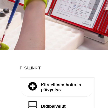
PIKALINKIT
Kiireellinen hoito ja
päivystys
Digipalvelut