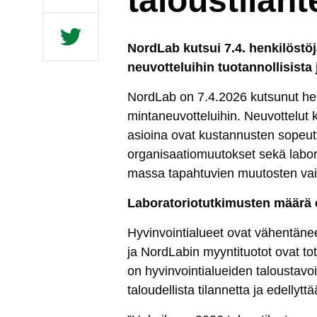
taloustilan
Nord­Lab kut­sui 7.4. hen­ki­lös­tö­jär­
neu­vot­te­lui­hin tuo­tan­nol­li­sis­ta 
Nord­Lab on 7.4.2026 kut­su­nut hen­ki­lös
min­ta­neu­vot­te­lui­hin. Neu­vot­te­l
asioi­na ovat kus­tan­nus­ten so­peut­ta
or­ga­ni­saa­tio­muu­tok­set se­kä la­bo­ra­
mas­sa ta­pah­tu­vien muu­tos­ten vai­
La­bo­ra­to­rio­tut­ki­mus­ten mää­rä 
Hy­vin­voin­tia­lueet ovat vä­hen­tä­neet 
ja Nord­La­bin myyn­ti­tuo­tot ovat to­
on hy­vin­voin­tia­luei­den ta­lous­ta­vo
ta­lou­del­lis­ta ti­lan­net­ta ja edel­lyt