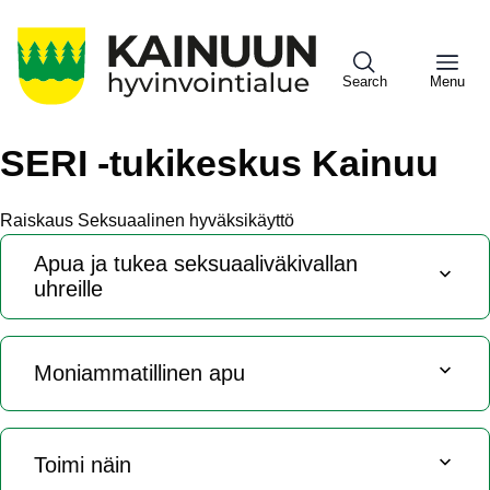
Hyppää
pääsisältöön
Search
Menu
SERI -tukikeskus Kainuu
Sote
Menu
Raiskaus
Seksuaalinen hyväksikäyttö
Asiakkaille
Apua ja tukea seksuaaliväkivallan
uhreille​
Moniammatillinen apu
Toimi näin