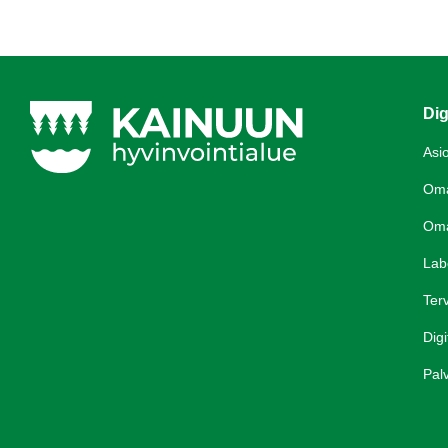
Dig
Asi
Om
Om
Lab
Terv
Digi
Palv