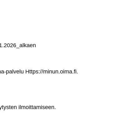
_1.1.2026_al­kaen
ma-pal­ve­lu
Https://mi­nun.oi­ma.fi
.
­tys­ten il­moit­ta­mi­seen.