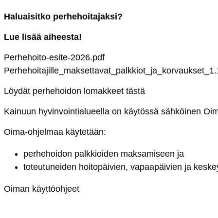
Ha­luai­sit­ko per­he­hoi­ta­jak­si?
Lue li­sää ai­hees­ta!
Per­he­hoi­to-esi­te-2026.pdf
Per­he­hoi­ta­jil­le_mak­set­ta­vat_palk­kiot_ja_kor­vauk­set
Löy­dät per­he­hoi­don lo­mak­keet
täs­tä
Kai­nuun hy­vin­voin­tia­lueel­la on käy­tös­sä säh­köi­nen Oi­
Oi­ma-oh­jel­maa käy­te­tään:
per­he­hoi­don palk­kioi­den mak­sa­mi­seen ja
to­teu­tu­nei­den hoi­to­päi­vien, va­paa­päi­vien ja kes­key
Oi­man käyt­töoh­jeet