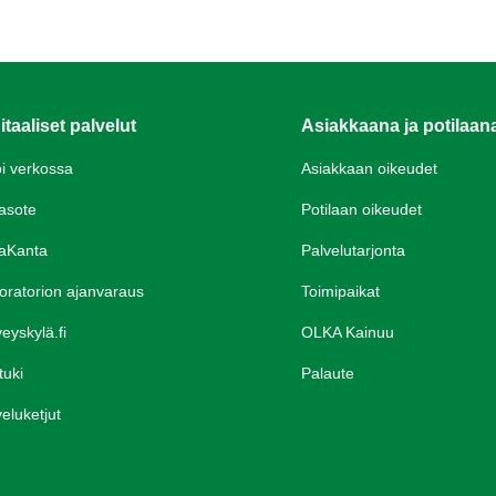
itaaliset palvelut
Asiakkaana ja potilaan
oi verkossa
Asiakkaan oikeudet
asote
Potilaan oikeudet
aKanta
Palvelutarjonta
oratorion ajanvaraus
Toimipaikat
eyskylä.fi
OLKA Kainuu
tuki
Palaute
eluketjut