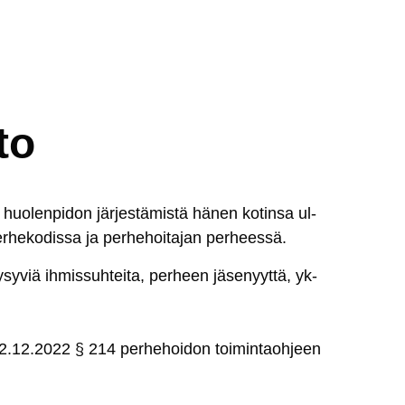
to
 huo­len­pi­don jär­jes­tä­mis­tä hä­nen ko­tin­sa ul­
­he­ko­dis­sa ja per­he­hoi­ta­jan per­hees­sä.
­sy­viä ih­mis­suh­tei­ta, per­heen jä­se­nyyt­tä, yk­
2.12.2022 § 214
per­he­hoi­don toi­min­taoh­jeen