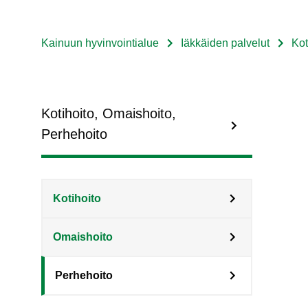
Kainuun hyvinvointialue
Iäkkäiden palvelut
Kot
Murupolku
Sote
Menu
Kotihoito, Omaishoito,
Asiakkaille
Perhehoito
level
3
Kotihoito
fi
Omaishoito
Perhehoito