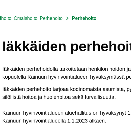
ihoito, Omaishoito, Perhehoito
Perhehoito
Iäkkäiden perhehoi
Iäk­käi­den per­he­hoi­dol­la tar­koi­te­taan hen­ki­lön hoi­don ja
ko­puo­lel­la Kai­nuun hy­vin­voin­tia­lueen hy­väk­sy­mäs­sä per
Iäk­käi­den per­he­hoi­to tar­joaa ko­di­no­mais­ta asu­mis­ta, py
si­löl­lis­tä hoi­toa ja huo­len­pi­toa se­kä tur­val­li­suut­ta.
Kai­nuun hy­vin­voin­tia­lueen alue­hal­li­tus on hy­väk­sy­nyt
1
Kai­nuun hy­vin­voin­tia­lueel­la 1.1.2023 al­kaen.