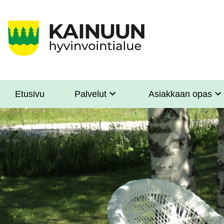
Hyppää
pääsisältöön
Etusivu
Palvelut
Asiakkaan opas
Sote
Menu
Asiakkaille