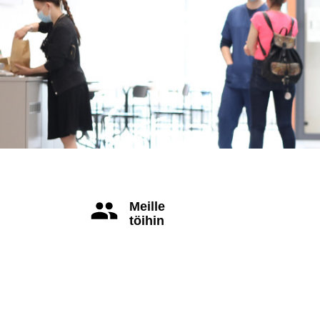
Meille
töihin