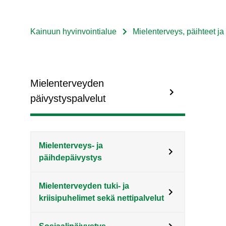
Kainuun hyvinvointialue
Mielenterveys, päihteet ja
Murupolku
Sote
Menu
Mielenterveyden
Asiakkaille
päivystyspalvelut
level
3
Mielenterveys- ja
päihdepäivystys
fi
Mielenterveyden tuki- ja
kriisipuhelimet sekä nettipalvelut