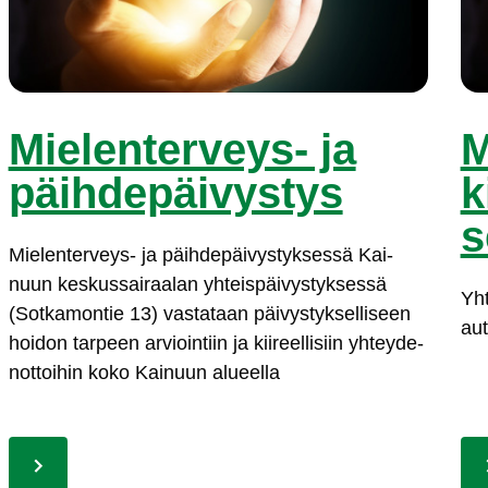
Mie­len­ter­veys- ja
M
päih­de­päi­vys­tys
k
s
Mie­len­ter­veys- ja päih­de­päi­vys­tyk­ses­sä Kai­
nuun kes­kus­sai­raa­lan yh­teis­päi­vys­tyk­ses­sä
Yh­t
(Sot­ka­mon­tie 13) vas­ta­taan päi­vys­tyk­sel­li­seen
aut­
hoi­don tar­peen ar­vioin­tiin ja kii­reel­li­siin yh­tey­de­
not­toi­hin ko­ko Kai­nuun alueel­la