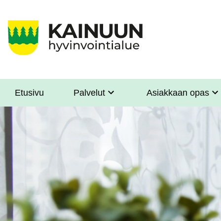
Hyppää
pääsisältöön
Etusivu
Palvelut
Asiakkaan opas
Sote
Menu
Asiakkaille