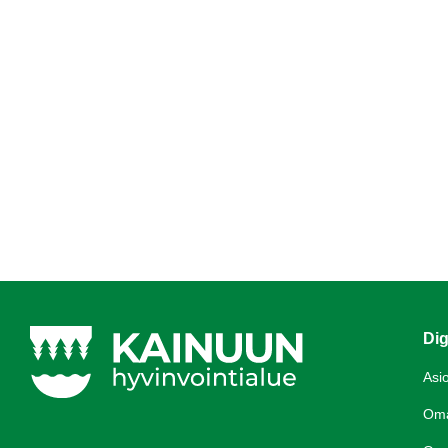
Dig
Asi
Om