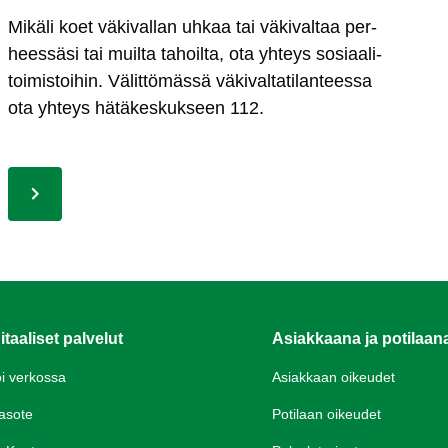
Mi­kä­li koet vä­ki­val­lan uh­kaa tai vä­ki­val­taa per­
hees­sä­si tai muil­ta ta­hoil­ta, ota yh­teys so­siaa­li­
toi­mis­toi­hin. Vä­lit­tö­mäs­sä vä­ki­val­ta­ti­lan­tees­sa
ota yh­teys hä­tä­kes­kuk­seen 112.
itaaliset palvelut
Asiakkaana ja potilaan
oi verkossa
Asiakkaan oikeudet
asote
Potilaan oikeudet