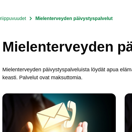
 riippuvuudet
Mielenterveyden päivystyspalvelut
Mielenterveyden pä
Mie­len­ter­vey­den päi­vys­tys­pal­ve­luis­ta löy­dät apua elä­män e
keas­ti. Pal­ve­lut ovat mak­sut­to­mia.