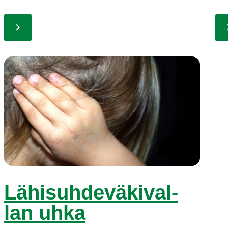
Lä­hi­suh­de­vä­ki­val­
lan uh­ka