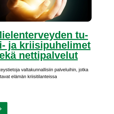
ie­len­ter­vey­den tu­
i- ja krii­si­pu­he­li­met
e­kä net­ti­pal­ve­lut
eys­tie­to­ja val­ta­kun­nal­li­siin pal­ve­lui­hin, jot­ka
ta­vat elä­män krii­si­ti­lan­teis­sa