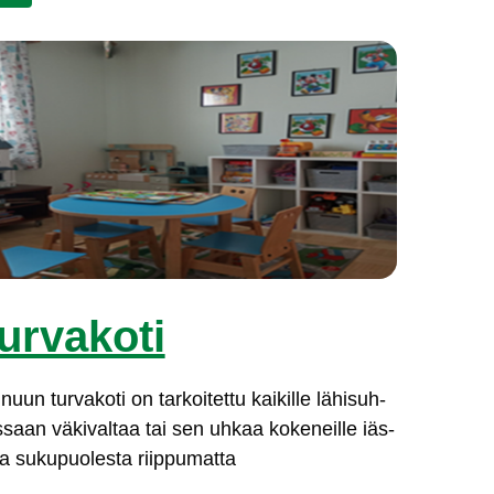
ur­va­ko­ti
nuun tur­va­ko­ti on tar­koi­tet­tu kai­kil­le lä­hi­suh­
s­saan vä­ki­val­taa tai sen uh­kaa ko­ke­neil­le iäs­
ja su­ku­puo­les­ta riip­pu­mat­ta