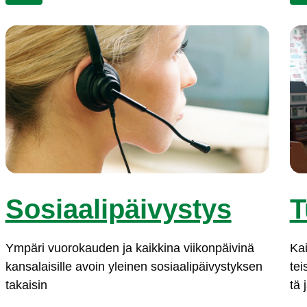
So­siaa­li­päi­vys­tys
T
Ym­pä­ri vuo­ro­kau­den ja kaik­ki­na vii­kon­päi­vi­nä
Kai­
kan­sa­lai­sil­le avoin ylei­nen so­siaa­li­päi­vys­tyk­sen
tei
ta­kai­sin
tä 