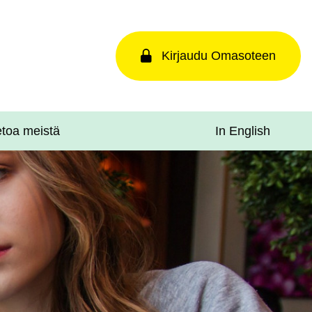
Kirjaudu Omasoteen
In English
etoa meistä