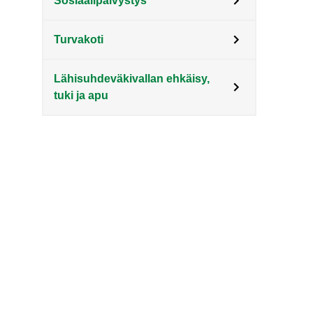
Sosiaalipäivystys
Turvakoti
Lähisuhdeväkivallan ehkäisy,
tuki ja apu