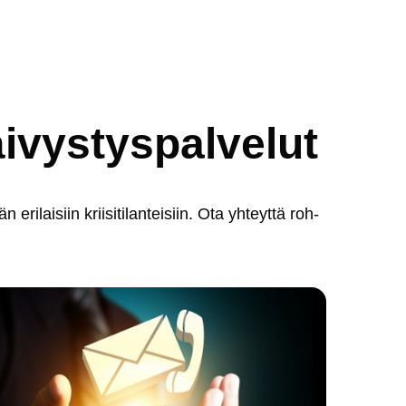
ivystyspalvelut
ri­lai­siin krii­si­ti­lan­tei­siin. Ota yh­teyt­tä roh­