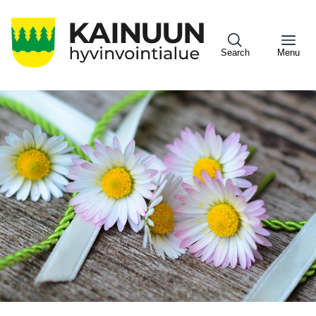
Hyppää
pääsisältöön
Search
Menu
Sote
Menu
Asiakkaille