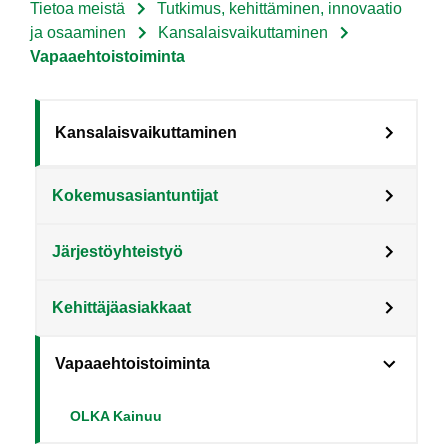
Tietoa meistä
Tutkimus, kehittäminen, innovaatio
Murupolku
ja osaaminen
Kansalaisvaikuttaminen
Vapaaehtoistoiminta
Sote
Kansalaisvaikuttaminen
Menu
Kokemusasiantuntijat
Tietoa
meistä
Järjestöyhteistyö
level
3
Kehittäjäasiakkaat
fi
Vapaaehtoistoiminta
OLKA Kainuu