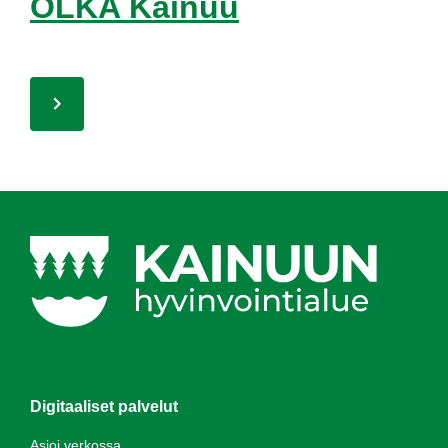
OL­KA Kai­nuu
Digitaaliset palvelut
Asioi verkossa