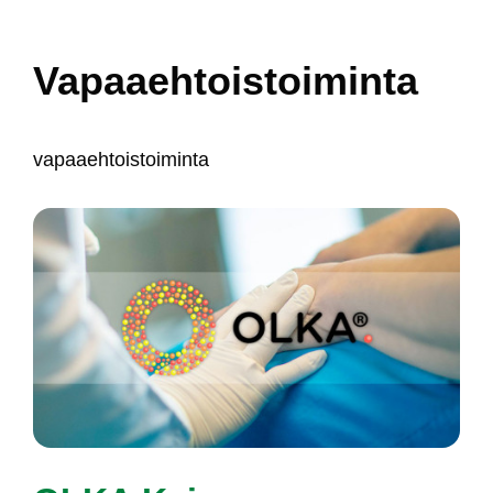
Vapaaehtoistoiminta
va­paaeh­tois­toi­min­ta