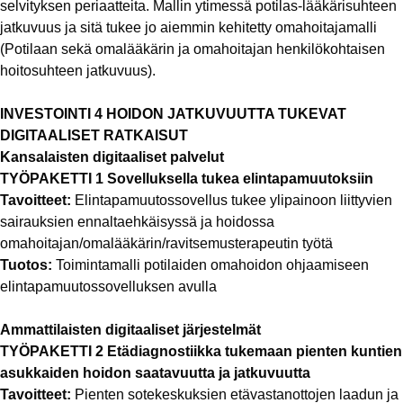
selvityksen periaatteita. Mallin ytimessä potilas-lääkärisuhteen
jatkuvuus ja sitä tukee jo aiemmin kehitetty omahoitajamalli
(Potilaan sekä omalääkärin ja omahoitajan henkilökohtaisen
hoitosuhteen jatkuvuus).
INVESTOINTI 4 HOIDON JATKUVUUTTA TUKEVAT
DIGITAALISET RATKAISUT
Kansalaisten digitaaliset palvelut
TYÖPAKETTI 1 Sovelluksella tukea elintapamuutoksiin
Tavoitteet:
Elintapamuutossovellus tukee ylipainoon liittyvien
sairauksien ennaltaehkäisyssä ja hoidossa
omahoitajan/omalääkärin/ravitsemusterapeutin työtä
Tuotos:
Toimintamalli potilaiden omahoidon ohjaamiseen
elintapamuutossovelluksen avulla
Ammattilaisten digitaaliset järjestelmät
TYÖPAKETTI 2 Etädiagnostiikka tukemaan pienten kuntien
asukkaiden hoidon saatavuutta ja jatkuvuutta
Tavoitteet:
Pienten sotekeskuksien etävastanottojen laadun ja