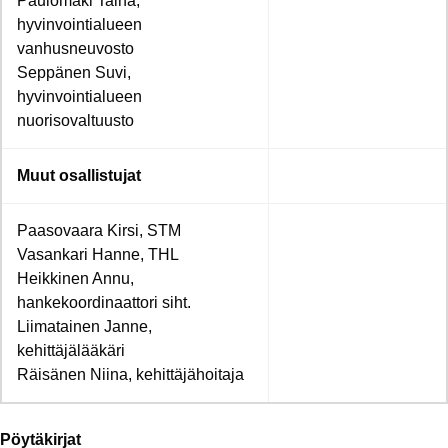
Paulomäki Taina,
hyvinvointialueen
vanhusneuvosto
Seppänen Suvi,
hyvinvointialueen
nuorisovaltuusto
Muut osallistujat
Paasovaara Kirsi, STM
Vasankari Hanne, THL
Heikkinen Annu,
hankekoordinaattori siht.
Liimatainen Janne,
kehittäjälääkäri
Räisänen Niina, kehittäjähoitaja
Pöytäkirjat