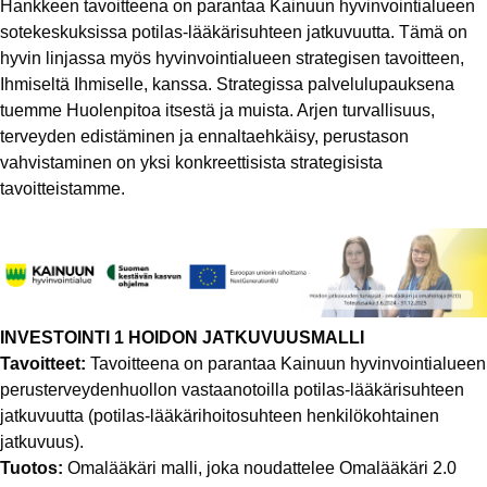
Hankkeen tavoitteena on parantaa Kainuun hyvinvointialueen
sotekeskuksissa potilas-lääkärisuhteen jatkuvuutta. Tämä on
hyvin linjassa myös hyvinvointialueen strategisen tavoitteen,
Ihmiseltä Ihmiselle, kanssa. Strategissa palvelulupauksena
tuemme Huolenpitoa itsestä ja muista. Arjen turvallisuus,
terveyden edistäminen ja ennaltaehkäisy, perustason
vahvistaminen on yksi konkreettisista strategisista
tavoitteistamme.
INVESTOINTI 1 HOIDON JATKUVUUSMALLI
Tavoitteet:
Tavoitteena on parantaa Kainuun hyvinvointialueen
perusterveydenhuollon vastaanotoilla potilas-lääkärisuhteen
jatkuvuutta (potilas-lääkärihoitosuhteen henkilökohtainen
jatkuvuus).
Tuotos:
Omalääkäri malli, joka noudattelee Omalääkäri 2.0