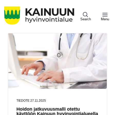
Hyppää
pääsisältöön
Search
Menu
Sote
Menu
Asiakkaille
TIEDOTE 27.11.2025
Hoidon jatkuvuusmalli otettu
käyttöön Kainuun hyvinvointialueella