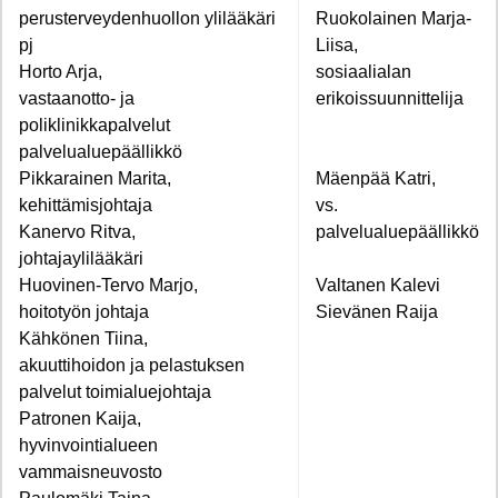
perusterveydenhuollon ylilääkäri
Ruokolainen Marja-
pj
Liisa,
Horto Arja,
sosiaalialan
vastaanotto- ja
erikoissuunnittelija
poliklinikkapalvelut
palvelualuepäällikkö
Pikkarainen Marita,
Mäenpää Katri,
kehittämisjohtaja
vs.
Kanervo Ritva,
palvelualuepäällikkö
johtajaylilääkäri
Huovinen-Tervo Marjo,
Valtanen Kalevi
hoitotyön johtaja
Sievänen Raija
Kähkönen Tiina,
akuuttihoidon ja pelastuksen
palvelut toimialuejohtaja
Patronen Kaija,
hyvinvointialueen
vammaisneuvosto