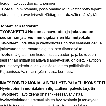
hoidon jatkuvuuden paraneminen
Tuotos:
Toimintamalli, jossa omalääkärin vastaanotto tapahtuu
etänä hoitaja-avusteisesti etädiagnostiikkavälineitä käyttäen.
Johtamisen ratkaisut
TYÖPAKETTI 3 Hoidon saatavuuden ja jatkuvuuden
seurannan ja arvioinnin digitaalinen tilannetyökalu
Tavoitteet:
Toteuttaa ja käyttöönottaa hoidon saatavuuden ja
jatkuvuuden seurantaan digitaalinen tilannetyökalu.
Tuotos:
Digitaalinen hoidon saatavuuden ja jatkuvuuden
seurannan mittarit sisältävä tilannetyökalu on otettu käyttöön
perusterveydenhuollon yleislääketieteen poliklinikalla
Kajaanissa. Valmius myös muissa kunnissa.
INVESTOINTI 2 MONIALAINEN HYTE-PALVELUKONSEPTI
Hyvinvoinnin monialainen digitaalinen palvelutarjotin
Tavoitteet:
Tavoitteena on hankkeessa vahvistaa
hyvinvointialueen ammattilaisten hyvinvoinnin ja terveyden
edistämisen osaamista. Lisäksi tavoitteena on tukea