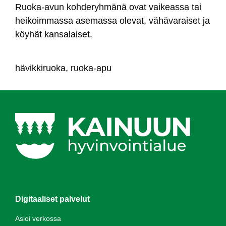
Ruo­ka-avun koh­de­ryh­mä­nä ovat vai­keas­sa tai
hei­koim­mas­sa ase­mas­sa ole­vat, vä­hä­va­rai­set ja
köy­hät kan­sa­lai­set.
hä­vik­ki­ruo­ka, ruo­ka-apu
Digitaaliset palvelut
Asioi verkossa