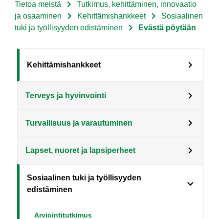
Tietoa meistä
Tutkimus, kehittäminen, innovaatio
Murupolku
ja osaaminen
Kehittämishankkeet
Sosiaalinen
tuki ja työllisyyden edistäminen
Evästä pöytään
Sote
Kehittämishankkeet
Menu
Terveys ja hyvinvointi
Tietoa
meistä
Turvallisuus ja varautuminen
level
3
Lapset, nuoret ja lapsiperheet
fi
Sosiaalinen tuki ja työllisyyden
edistäminen
Arviointitutkimus