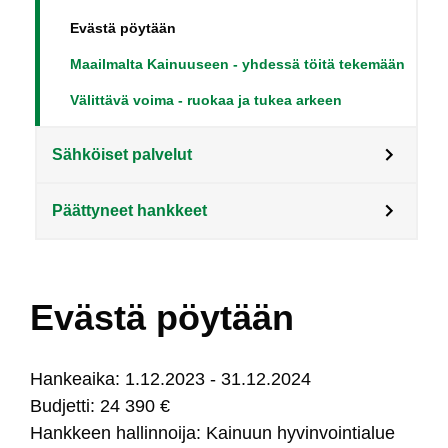
Evästä pöytään
Maailmalta Kainuuseen - yhdessä töitä tekemään
Välittävä voima - ruokaa ja tukea arkeen
Sähköiset palvelut
Päättyneet hankkeet
Evästä pöytään
Han­keai­ka: 1.12.2023 - 31.12.2024
Bud­jet­ti: 24 390 €
Hank­keen hal­lin­noi­ja: Kai­nuun hy­vin­voin­tia­lue