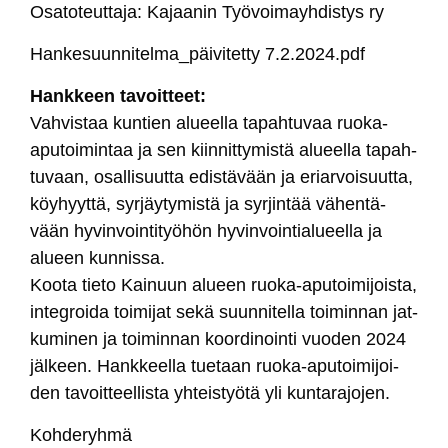
Osa­to­teut­ta­ja: Ka­jaa­nin Työ­voi­mayh­dis­tys ry
Han­ke­suun­ni­tel­ma_päi­vi­tet­ty 7.2.2024.pdf
Hank­keen ta­voit­teet:
Vah­vis­taa kun­tien alueel­la ta­pah­tu­vaa ruo­ka-
apu­toi­min­taa ja sen kiin­nit­ty­mis­tä alueel­la ta­pah­
tu­vaan, osal­li­suut­ta edis­tä­vään ja eriar­voi­suut­ta,
köy­hyyt­tä, syr­jäy­ty­mis­tä ja syr­jin­tää vä­hen­tä­
vään hy­vin­voin­ti­työ­hön hy­vin­voin­tia­lueel­la ja
alueen kun­nis­sa.
Koo­ta tie­to Kai­nuun alueen ruo­ka-apu­toi­mi­jois­ta,
in­teg­roi­da toi­mi­jat se­kä suun­ni­tel­la toi­min­nan jat­
ku­mi­nen ja toi­min­nan koor­di­noin­ti vuo­den 2024
jäl­keen. Hank­keel­la tue­taan ruo­ka-apu­toi­mi­joi­
den ta­voit­teel­lis­ta yh­teis­työ­tä yli kun­ta­ra­jo­jen.
Koh­de­ryh­mä