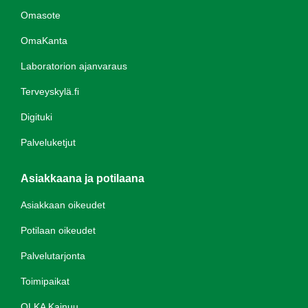
Omasote
OmaKanta
Laboratorion ajanvaraus
Terveyskylä.fi
Digituki
Palveluketjut
Asiakkaana ja potilaana
Asiakkaan oikeudet
Potilaan oikeudet
Palvelutarjonta
Toimipaikat
OLKA Kainuu