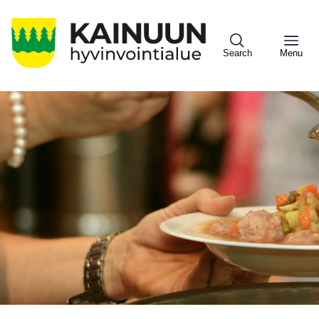
Hyppää
pääsisältöön
Search
Menu
Sote
Menu
Asiakkaille