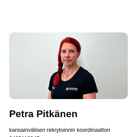
Pet­ra Pit­kä­nen
kan­sain­vä­li­sen rek­ry­toin­nin koor­di­naat­to­ri