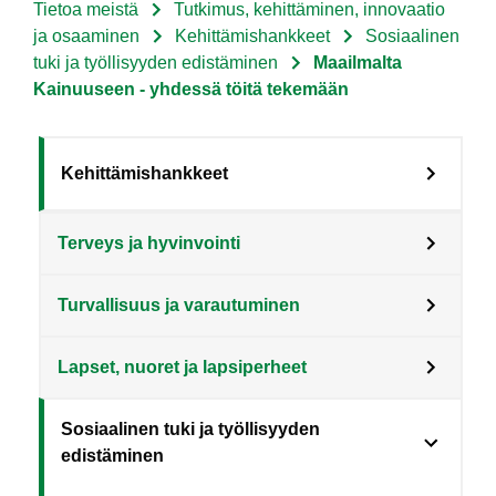
Tietoa meistä
Tutkimus, kehittäminen, innovaatio
Murupolku
ja osaaminen
Kehittämishankkeet
Sosiaalinen
tuki ja työllisyyden edistäminen
Maailmalta
Kainuuseen - yhdessä töitä tekemään
Sote
Kehittämishankkeet
Menu
Terveys ja hyvinvointi
Tietoa
meistä
Turvallisuus ja varautuminen
level
3
Lapset, nuoret ja lapsiperheet
fi
Sosiaalinen tuki ja työllisyyden
edistäminen