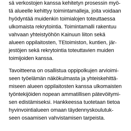
sä ver­kos­to­jen kans­sa ke­hi­te­tyn pro­ses­sin myö­
tä alueel­le ke­hit­tyy toi­min­ta­mal­le­ja, joi­ta voi­daan
hyö­dyn­tää mui­den­kin toi­mia­lo­jen to­teut­taes­sa
ul­ko­mais­ta rek­ry­toin­tia. Toi­min­ta­mal­li ra­ken­tuu
vah­vaan yh­teis­työ­hön Kai­nuun lii­ton se­kä
alueen op­pi­lai­tos­ten, TE­toi­mis­ton, kun­tien, jär­
jes­tö­jen se­kä rek­ry­toin­tia to­teut­ta­vien mui­den
toi­mi­joi­den kans­sa.
Ta­voit­tee­na on osal­lis­tua op­pi­pol­ku­jen ar­vioi­mi­
seen työe­lä­män nä­kö­kul­mas­ta ja yh­teis­ke­hit­tä­
mi­seen alueen op­pi­lai­tos­ten kans­sa ul­ko­mais­ten
työn­te­ki­jöi­den no­pean am­ma­til­li­sen pä­te­vöi­ty­mi­
sen edis­tä­mi­sek­si. Hank­kees­sa tuo­te­taan tie­toa
hy­vin­voin­tia­lueen omaan täy­den­nys­kou­lu­tuk­
seen osaa­mi­sen vah­vis­ta­mi­sen tar­peis­ta.