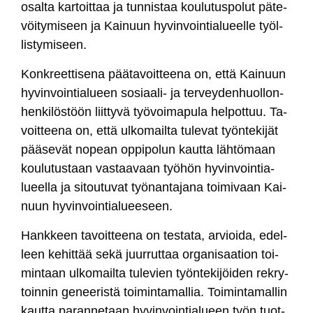
osal­ta kar­toit­taa ja tun­nis­taa kou­lu­tus­po­lut pä­te­
vöi­ty­mi­seen ja Kai­nuun hy­vin­voin­tia­lueel­le työl­
lis­ty­mi­seen.
Konk­reet­ti­se­na pää­ta­voit­tee­na on, et­tä Kai­nuun
hy­vin­voin­tia­lueen so­siaa­li- ja ter­vey­den­huol­lon­
hen­ki­lös­töön liit­ty­vä työ­voi­ma­pu­la hel­pot­tuu. Ta­
voit­tee­na on, et­tä ul­ko­mail­ta tu­le­vat työn­te­ki­jät
pää­se­vät no­pean op­pi­po­lun kaut­ta läh­tö­maan
kou­lu­tus­taan vas­taa­vaan työ­hön hy­vin­voin­tia­
lueel­la ja si­tou­tu­vat työ­nan­ta­ja­na toi­mi­vaan Kai­
nuun hy­vin­voin­tia­luee­seen.
Hank­keen ta­voit­tee­na on tes­ta­ta, ar­vioi­da, edel­
leen ke­hit­tää se­kä juur­rut­taa or­ga­ni­saa­tion toi­
min­taan ul­ko­mail­ta tu­le­vien työn­te­ki­jöi­den rek­ry­
toin­nin ge­nee­ris­tä toi­min­ta­mal­lia. Toi­min­ta­mal­lin
kaut­ta pa­ran­ne­taan hy­vin­voin­tia­lueen työn tuot­