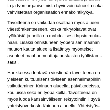
ta ja työn or­ga­ni­soi­mis­ta hy­vin­voin­tia­lueel­la se­kä
vah­vis­te­taan or­ga­ni­saa­tion en­na­koin­ti­ky­kyä.
Ta­voit­tee­na on vai­kut­taa osal­taan myös alueen
väes­tö­ra­ken­tee­seen, kos­ka rek­ry­toi­ta­vat ovat
työi­käi­siä ja heil­lä on mah­dol­li­ses­ti lap­sia mu­ka­
naan. Li­säk­si on­nis­tu­neen työ­pe­räi­sen maa­han­
muu­ton kaut­ta alueel­la li­sään­tyy myön­tei­set
asen­teet maa­han­muut­ta­ja­taus­tais­ten työl­lis­tä­mi­
sek­si.
Hank­kees­sa teh­tä­vän vies­tin­nän ta­voit­tee­na on
ylei­seen kult­tuu­ri­sen­si­tii­vi­seen asen­neil­ma­pii­riin
vai­kut­ta­mi­nen Kai­nuun alueel­la, päi­vä­ko­deis­sa,
kou­luis­sa se­kä eri työ­pai­koil­la. Ta­voit­tee­na on
myös luo­da kan­sain­vä­li­seen rek­ry­toin­tiin liit­ty­vä
yh­teis­työ­ver­kos­to Kai­nuun alueel­la. Yh­teis­työs­