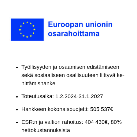
Työl­li­syy­den ja osaa­mi­sen edis­tä­mi­seen
se­kä so­siaa­li­seen osal­li­suu­teen liit­ty­vä ke­
hit­tä­mis­han­ke
To­teu­tu­sai­ka: 1.2.2024-31.1.2027
Hank­keen ko­ko­nais­bud­jet­ti: 505 537€
ESR:n ja val­tion ra­hoi­tus: 404 430€, 80%
net­to­kus­tan­nuk­sis­ta