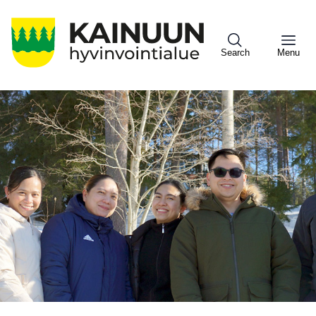
Hyppää
pääsisältöön
Search
Menu
Sote
Menu
Asiakkaille