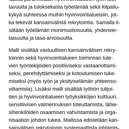
ta­vuut­ta ja tu­lok­se­kas­ta työe­lä­mää se­kä kil­pai­lu­
ky­kyä suh­tees­sa mui­hin hy­vin­voin­tia­luei­siin, jot­
ka te­ke­vät kan­sain­vä­lis­tä rek­ry­toin­tia. Sa­mal­la li­
sä­tään työe­lä­män mo­ni­muo­toi­suut­ta, yh­den­ver­
tai­suut­ta ja ta­sa-ar­voi­suut­ta.
Mal­li si­säl­tää vas­tuul­li­sen kan­sain­vä­li­sen rek­ry­
toin­nin se­kä hy­vin­voin­tia­lueen toi­min­nan tu­le­
vien työn­te­ki­jöi­den po­si­tii­vi­sek­si vas­taa­not­ta­mi­
sek­si, pe­reh­dyt­tä­mi­sek­si ja ko­tou­tu­mi­sen tu­ke­
mi­sek­si (myös työn ja yk­si­tyi­se­lä­män yh­teen­so­
vit­ta­mis­ta). Li­säk­si mal­li si­säl­tää työ­hön tu­li­joi­
den ja hy­vin­voin­tia­lueen työyk­sik­kö­jen kult­tuu­ri­
sen­si­tii­vi­sen val­men­nuk­sen to­teut­ta­mis­ta, lä­hie­
si­hen­ki­löi­den osaa­mi­sen vah­vis­ta­mis­ta ja or­ga­
ni­saa­tion joh­don tu­kea. Mal­lis­sa edis­te­tään kan­
sain­vä­li­sen rek­ry­toin­nin sys­te­maat­tis­ta joh­ta­mis­