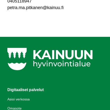
0405118947
pet­ra.ma.pit­ka­nen@kai­nuu.fi
Digitaaliset palvelut
Asioi verkossa
Omasote