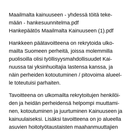
Maail­mal­ta kai­nuu­seen - yh­des­sä töi­tä te­ke­
mään - han­ke­suun­ni­tel­ma.pdf
Han­ke­pää­tös Maail­mal­ta Kai­nuu­seen (1).pdf
Hank­keen pää­ta­voit­tee­na on rek­ry­toi­da ul­ko­
mail­ta Suo­meen per­hei­tä, jois­sa mo­lem­mil­la
puo­li­soil­la oli­si työl­li­syys­mah­dol­li­suu­det Kai­
nuus­sa tai yk­sin­huol­ta­jia las­ten­sa kans­sa, ja
näin per­hei­den ko­tou­tu­mi­nen / pi­to­voi­ma alueel­
le to­teu­tui­si par­hai­ten.
Ta­voit­tee­na on ul­ko­mail­ta rek­ry­toi­tu­jen hen­ki­löi­
den ja hei­dän per­hei­den­sä hel­pom­pi muut­ta­mi­
nen, ko­tou­tu­mi­nen ja juur­tu­mi­nen Kai­nuu­seen ja
kai­nuu­lai­sek­si. Li­säk­si ta­voit­tee­na on jo alueel­la
asu­vien hoi­to­työ­taus­tais­ten maa­han­muut­ta­jien