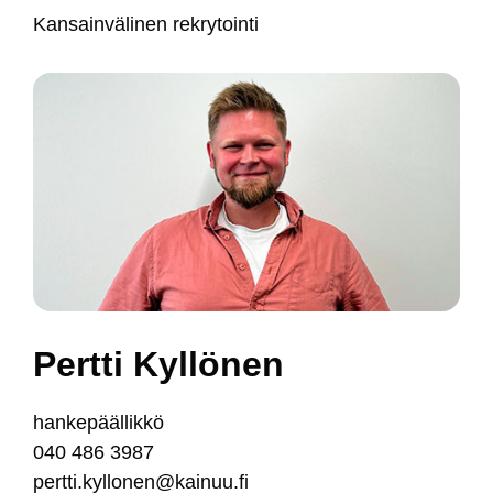
Kan­sain­vä­li­nen rek­ry­toin­ti
Pert­ti Kyl­lö­nen
han­ke­pääl­lik­kö
040 486 3987
pert­ti.kyl­lo­nen@kai­nuu.fi