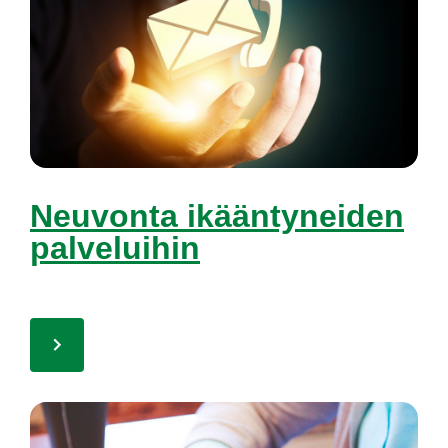
Neu­von­ta ikään­ty­nei­den
pal­ve­lui­hin