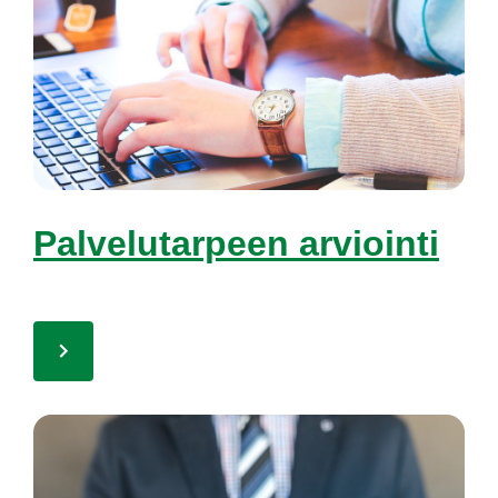
Pal­ve­lu­tar­peen ar­vioin­ti