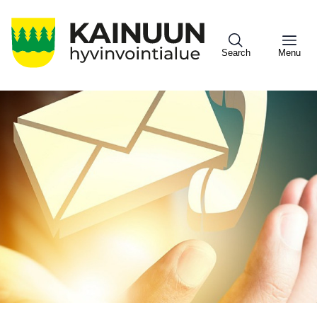
Hyppää
pääsisältöön
Search
Menu
Sote
Menu
Asiakkaille