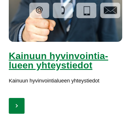
Kai­nuun hy­vin­voin­tia­
lueen yh­teys­tie­dot
Kai­nuun hy­vin­voin­tia­lueen yh­teys­tie­dot