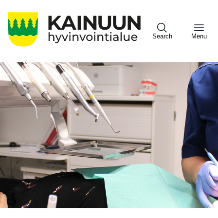
Hyppää
pääsisältöön
Search
Menu
Sote
Menu
Asiakkaille