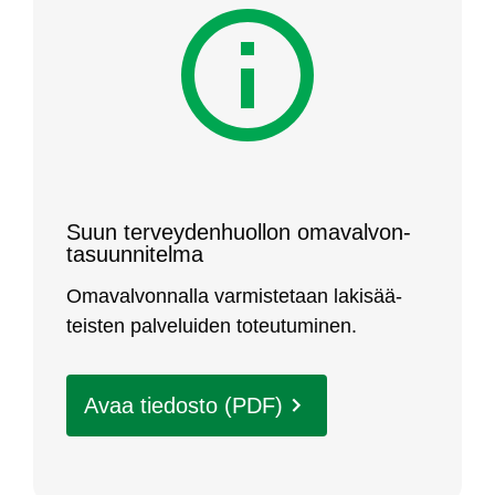
Suun ter­vey­den­huol­lon oma­val­von­
ta­suun­ni­tel­ma
Oma­val­von­nal­la var­mis­te­taan la­ki­sää­
teis­ten pal­ve­lui­den to­teu­tu­mi­nen.
Avaa tie­dos­to (PDF)