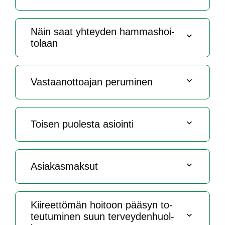
Näin saat yh­tey­den ham­mas­hoi­
to­laan
Vas­taa­not­toa­jan pe­ru­mi­nen
Toi­sen puo­les­ta asioin­ti
Asia­kas­mak­sut
Kii­reet­tö­män hoi­toon pää­syn to­
teu­tu­mi­nen suun ter­vey­den­huol­