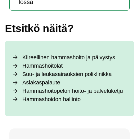
los­sa
Et­sit­kö näi­tä?
Kii­reel­li­nen ham­mas­hoi­to ja päi­vys­tys
Ham­mas­hoi­to­lat
Suu- ja leu­ka­sai­rauk­sien po­lik­li­nik­ka
Asia­kas­pa­lau­te
Ham­mas­hoi­to­pe­lon hoi­to- ja pal­ve­lu­ket­ju
Ham­mas­hoi­don hal­lin­to