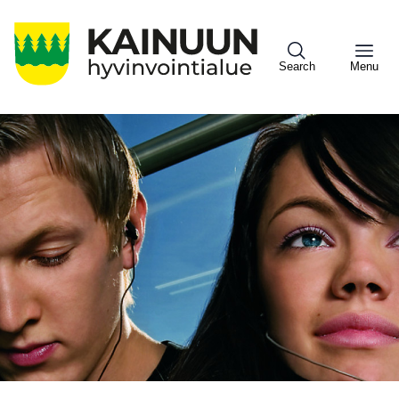
Hyppää
pääsisältöön
Search
Menu
Sote
Menu
Asiakkaille