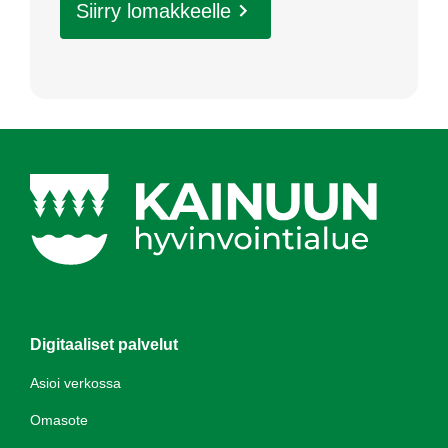
Siir­ry lo­mak­keel­le
Digitaaliset palvelut
Asioi verkossa
Omasote