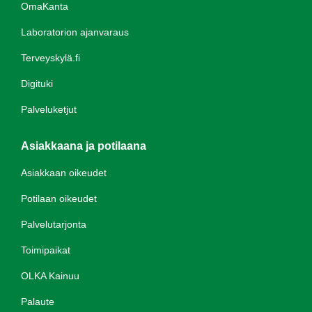
OmaKanta
Laboratorion ajanvaraus
Terveyskylä.fi
Digituki
Palveluketjut
Asiakkaana ja potilaana
Asiakkaan oikeudet
Potilaan oikeudet
Palvelutarjonta
Toimipaikat
OLKA Kainuu
Palaute