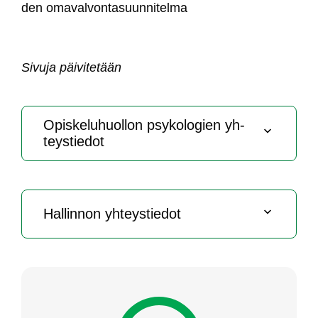
den oma­val­von­ta­suun­ni­tel­ma
Si­vu­ja päi­vi­te­tään
Opis­ke­lu­huol­lon psy­ko­lo­gien yh­
teys­tie­dot
Hal­lin­non yh­teys­tie­dot