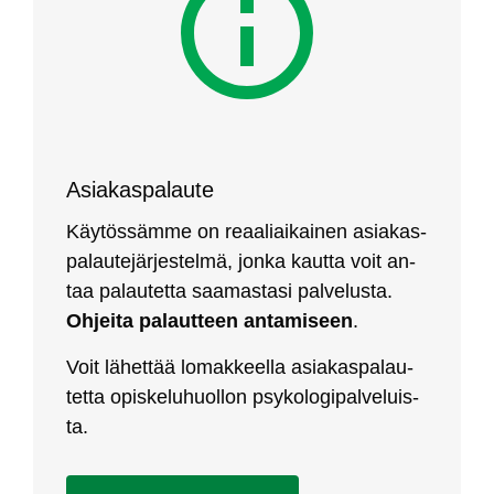
Asia­kas­pa­lau­te
Käy­tös­säm­me on reaa­liai­kai­nen asia­kas­
pa­lau­te­jär­jes­tel­mä, jon­ka kaut­ta voit an­
taa pa­lau­tet­ta saa­mas­ta­si pal­ve­lus­ta.
Oh­jei­ta pa­laut­teen an­ta­mi­seen
.
Voit lä­het­tää lo­mak­keel­la asia­kas­pa­lau­
tet­ta opis­ke­lu­huol­lon psy­ko­lo­gi­pal­ve­luis­
ta.