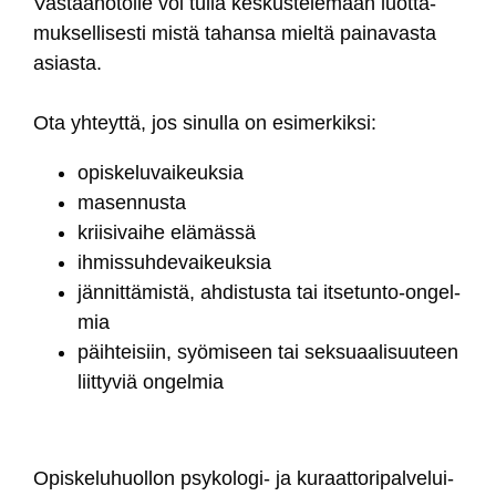
Vas­taa­no­tol­le voi tul­la kes­kus­te­le­maan luot­ta­
muk­sel­li­ses­ti mis­tä ta­han­sa miel­tä pai­na­vas­ta
asias­ta.
Ota yh­teyt­tä, jos si­nul­la on esi­mer­kik­si:
opis­ke­lu­vai­keuk­sia
ma­sen­nus­ta
krii­si­vai­he elä­mäs­sä
ih­mis­suh­de­vai­keuk­sia
jän­nit­tä­mis­tä, ah­dis­tus­ta tai it­se­tun­to-on­gel­
mia
päih­tei­siin, syö­mi­seen tai sek­suaa­li­suu­teen
liit­ty­viä on­gel­mia
Opis­ke­lu­huol­lon psy­ko­lo­gi- ja ku­raat­to­ri­pal­ve­lui­