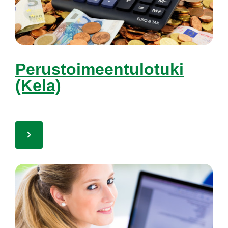
Pe­rus­toi­meen­tu­lo­tu­ki
(Ke­la)