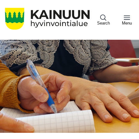
Hyppää
pääsisältöön
Search
Menu
Sote
Menu
Asiakkaille