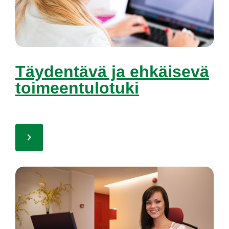
Täy­den­tä­vä ja eh­käi­se­vä
toi­meen­tu­lo­tu­ki