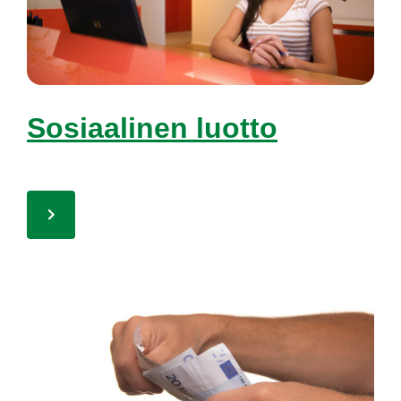
So­siaa­li­nen luot­to