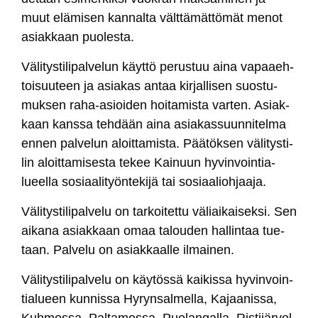
muut elä­mi­sen kan­nal­ta vält­tä­mät­tö­mät me­not
asiak­kaan puo­les­ta.
Vä­li­tys­ti­li­pal­ve­lun käyt­tö pe­rus­tuu ai­na va­paaeh­
toi­suu­teen ja asia­kas an­taa kir­jal­li­sen suos­tu­
muk­sen ra­ha-asioi­den hoi­ta­mis­ta var­ten. Asiak­
kaan kans­sa teh­dään ai­na asia­kas­suun­ni­tel­ma
en­nen pal­ve­lun aloit­ta­mis­ta. Pää­tök­sen vä­li­tys­ti­
lin aloit­ta­mi­ses­ta te­kee Kai­nuun hy­vin­voin­tia­
lueel­la so­siaa­li­työn­te­ki­jä tai so­siaa­lioh­jaa­ja.
Vä­li­tys­ti­li­pal­ve­lu on tar­koi­tet­tu vä­liai­kai­sek­si. Sen
ai­ka­na asiak­kaan omaa ta­lou­den hal­lin­taa tue­
taan. Pal­ve­lu on asiak­kaal­le il­mai­nen.
Vä­li­tys­ti­li­pal­ve­lu on käy­tös­sä kai­kis­sa hy­vin­voin­
tia­lueen kun­nis­sa Hy­ryn­sal­mel­la, Ka­jaa­nis­sa,
Kuh­mos­sa, Pal­ta­mos­sa, Puo­lan­gal­la, Ris­ti­jär­vel­