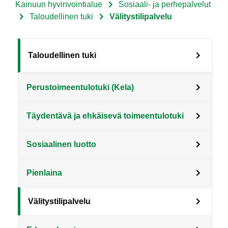
Kainuun hyvinvointialue
Sosiaali- ja perhepalvelut
Murupolku
Taloudellinen tuki
Välitystilipalvelu
Sote
Taloudellinen tuki
Menu
Perustoimeentulotuki (Kela)
Asiakkaille
level
Täydentävä ja ehkäisevä toimeentulotuki
3
fi
Sosiaalinen luotto
Pienlaina
Välitystilipalvelu