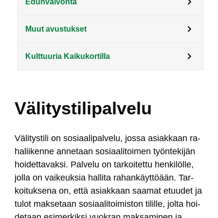
Edunvalvonta
Muut avustukset
Kulttuuria Kaikukortilla
Välitystilipalvelu
Vä­li­tys­ti­li on so­siaa­li­pal­ve­lu, jos­sa asiak­kaan ra­
ha­lii­ken­ne an­ne­taan so­siaa­li­toi­men työn­te­ki­jän
hoi­det­ta­vak­si. Pal­ve­lu on tar­koi­tet­tu hen­ki­löl­le,
jol­la on vai­keuk­sia hal­li­ta ra­han­käyt­töään. Tar­
koi­tuk­se­na on, et­tä asiak­kaan saa­mat etuu­det ja
tu­lot mak­se­taan so­siaa­li­toi­mis­ton ti­lil­le, jol­ta hoi­
de­taan esi­mer­kik­si vuok­ran mak­sa­mi­nen ja