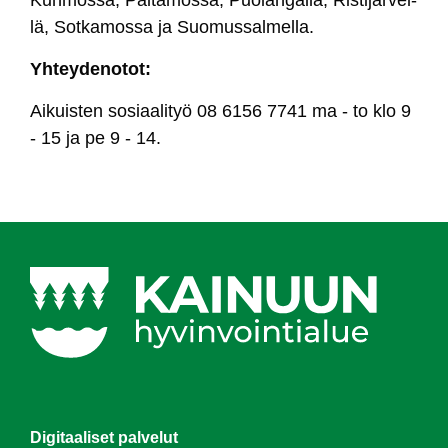
lä, Sot­ka­mos­sa ja Suo­mus­sal­mel­la.
Yh­tey­de­no­tot:
Ai­kuis­ten so­siaa­li­työ 08 6156 7741 ma - to klo 9
- 15 ja pe 9 - 14.
Digitaaliset palvelut