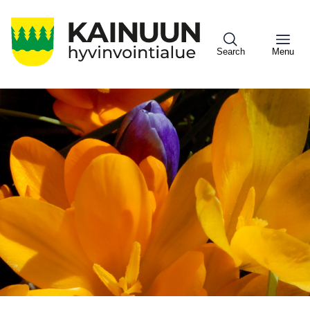
Hyppää
pääsisältöön
Search
Menu
Sote
Menu
Asiakkaille