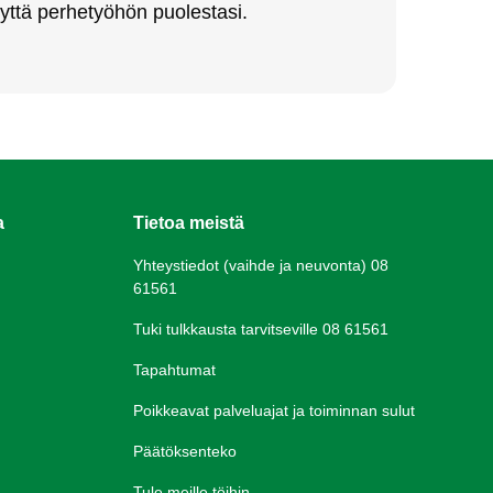
yt­tä per­he­työ­hön puo­les­ta­si.
a
Tietoa meistä
Yhteystiedot (vaihde ja neuvonta) 08
61561
Tuki tulkkausta tarvitseville 08 61561
Tapahtumat
Poikkeavat palveluajat ja toiminnan sulut
Päätöksenteko
Tule meille töihin