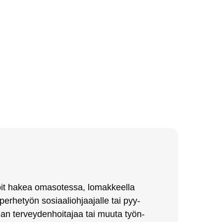
t ha­kea oma­so­tes­sa, lo­mak­keel­la
 per­he­työn so­siaa­lioh­jaa­jal­le tai pyy­
lan ter­vey­den­hoi­ta­jaa tai muu­ta työn­