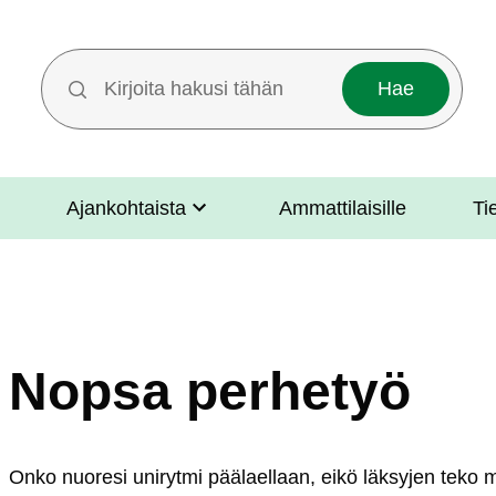
Hakutermit
Ajankohtaista
Ammattilaisille
Ti
Nopsa perhetyö
On­ko nuo­re­si uni­ryt­mi pää­lael­laan, ei­kö läk­sy­jen te­ko ma