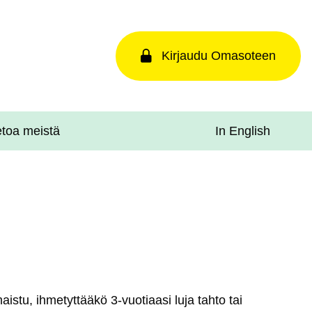
Kirjaudu Omasoteen
In English
etoa meistä
is­tu, ih­me­tyt­tää­kö 3-vuo­tiaa­si lu­ja tah­to tai