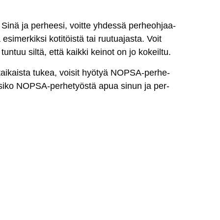
Si­nä ja per­hee­si, voit­te yh­des­sä per­heoh­jaa­
si­mer­kik­si ko­ti­töis­tä tai ruu­tua­jas­ta. Voit
un­tuu sil­tä, et­tä kaik­ki kei­not on jo ko­keil­tu.
y­tai­kais­ta tu­kea, voi­sit hyö­tyä NOP­SA-per­he­
li­si­ko NOP­SA-per­he­työs­tä apua si­nun ja per­