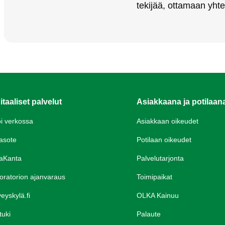
te­ki­jää, ot­ta­maan yh­te
itaaliset palvelut
Asiakkaana ja potilaan
oi verkossa
Asiakkaan oikeudet
asote
Potilaan oikeudet
aKanta
Palvelutarjonta
oratorion ajanvaraus
Toimipaikat
eyskylä.fi
OLKA Kainuu
tuki
Palaute