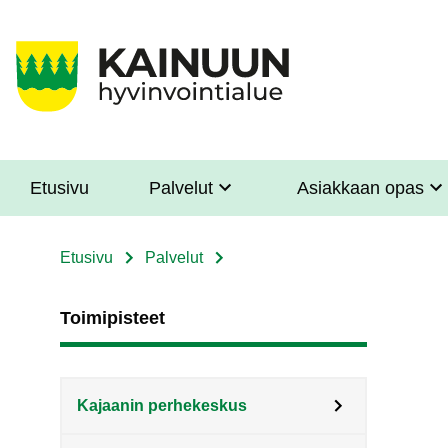
Hyppää
pääsisältöön
Etusivu
Palvelut
Asiakkaan opas
Sote
Menu
Etusivu
Palvelut
Murupolku
Asiakkaille
Toimipisteet
Kajaanin perhekeskus