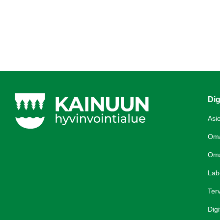
Dig
Asi
Om
Om
Lab
Terv
Digi