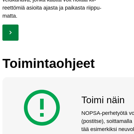
reet­tö­miä asioi­ta ajas­ta ja pai­kas­ta riip­pu­
mat­ta.
Toi­min­taoh­jeet
Toi­mi näin
NOP­SA-per­he­työ­tä voi
(pos­tit­se), soit­ta­mal­la
tää esi­mer­kik­si neu­vo­