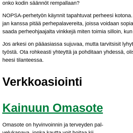
on­ko ko­din sään­nöt rem­pal­laan?
NOP­SA-per­he­työn käyn­nit ta­pah­tu­vat per­hee­si ko­to­na. 
jan kans­sa pi­tää per­he­pa­la­ve­rei­ta, jois­sa voi­daan so­pia e
saa­da per­heoh­jaa­jal­ta vink­ke­jä mi­ten toi­mia sil­loin, kun t
Jos ar­ke­si on pääa­sias­sa su­ju­vaa, mut­ta tar­vit­si­sit ly­h
työs­tä. Ota roh­keas­ti yh­teyt­tä ja poh­di­taan yh­des­sä, o
hee­si ti­lan­tees­sa.
Verk­koa­sioin­ti
Kai­nuun Oma­so­te
Oma­so­te on hy­vin­voin­nin ja ter­vey­den pal­
ve­lu­ka­na­va, jon­ka kaut­ta voit hoi­taa kii­