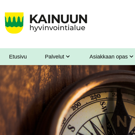
Hyppää
pääsisältöön
Etusivu
Palvelut
Asiakkaan opas
Sote
Menu
Asiakkaille