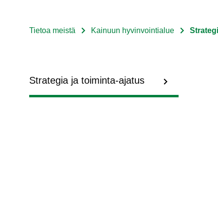
Tietoa meistä
Kainuun hyvinvointialue
Strategi
Murupolku
Sote
Menu
Strategia ja toiminta-ajatus
Tietoa
meistä
level
3
fi