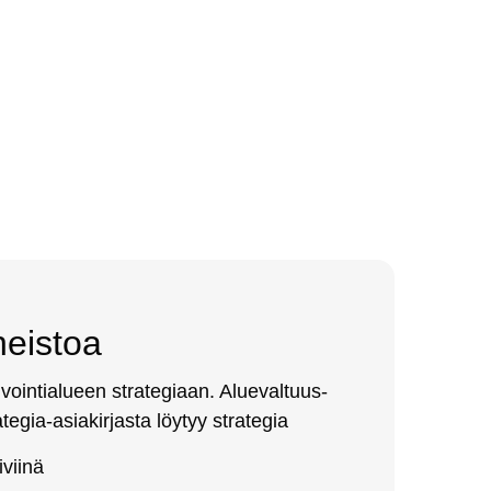
­neis­toa
voin­tia­lueen st­ra­te­giaan. Alue­val­tuus­
e­gia-asia­kir­jas­ta löy­tyy st­ra­te­gia
­vii­nä