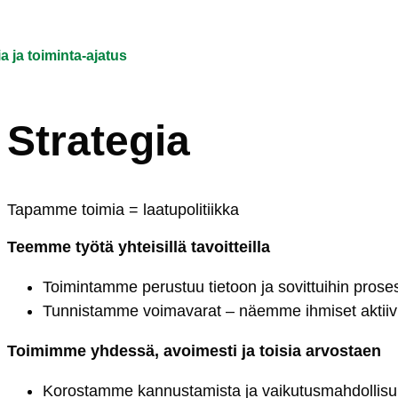
a ja toiminta-ajatus
Strategia
Ta­pam­me toi­mia = laa­tu­po­li­tiik­ka
Teem­me työ­tä yh­tei­sil­lä ta­voit­teil­la
Toi­min­tam­me pe­rus­tuu tie­toon ja so­vit­tui­hin pro­ses
Tun­nis­tam­me voi­ma­va­rat – näem­me ih­mi­set ak­tii­vi­s
Toi­mim­me yh­des­sä, avoi­mes­ti ja toi­sia ar­vos­taen
Ko­ros­tam­me kan­nus­ta­mis­ta ja vai­ku­tus­mah­dol­li­su