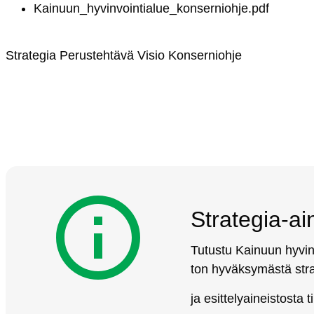
Kai­nuun_hy­vin­voin­tia­lue_kon­ser­nioh­je.pdf
St­ra­te­gia
Pe­rus­teh­tä­vä
Vi­sio
Kon­ser­nioh­je
St­ra­te­gia-ai
Tu­tus­tu Kai­nuun hy­vin­
ton hy­väk­sy­mäs­tä st­ra­t
ja esit­te­lyai­neis­tos­ta tii