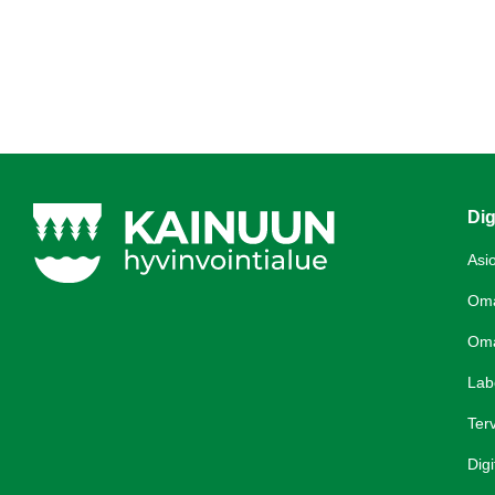
Dig
Asi
Om
Om
Lab
Terv
Digi