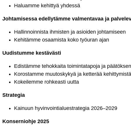
Ha­luam­me ke­hit­tyä yh­des­sä
Joh­ta­mi­ses­sa edel­ly­täm­me val­men­ta­vaa ja pal­ve­le­
Hal­lin­noin­nis­ta ih­mis­ten ja asioi­den joh­ta­mi­seen
Ke­hi­täm­me osaa­mis­ta ko­ko työu­ran ajan
Uu­dis­tum­me kes­tä­väs­ti
Edis­täm­me te­hok­kai­ta toi­min­ta­ta­po­ja ja pää­tök­sen
Ko­ros­tam­me muu­tos­ky­kyä ja ket­te­rää ke­hit­ty­mis­t
Ko­kei­lem­me roh­keas­ti uut­ta
St­ra­te­gia
Kai­nuun hy­vin­voin­tia­luest­ra­te­gia 2026–2029
Kon­ser­nioh­je 2025