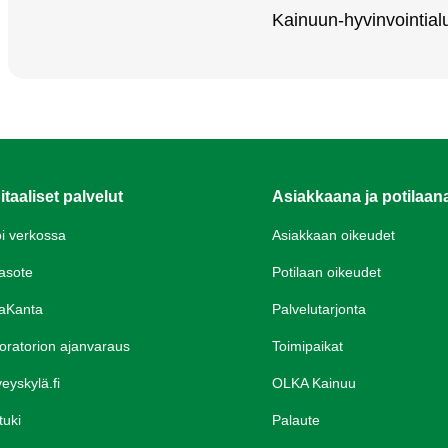
Kai­nuun-hy­vin­voin­tia
itaaliset palvelut
Asiakkaana ja potilaan
oi verkossa
Asiakkaan oikeudet
asote
Potilaan oikeudet
aKanta
Palvelutarjonta
oratorion ajanvaraus
Toimipaikat
eyskylä.fi
OLKA Kainuu
tuki
Palaute