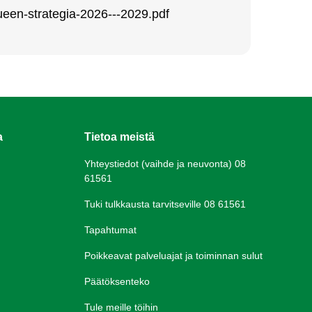
­lueen-st­ra­te­gia-2026---2029.pdf
a
Tietoa meistä
Yhteystiedot (vaihde ja neuvonta) 08
61561
Tuki tulkkausta tarvitseville 08 61561
Tapahtumat
Poikkeavat palveluajat ja toiminnan sulut
Päätöksenteko
Tule meille töihin