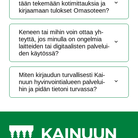
tään te­ke­mään ko­ti­mit­tauk­sia ja
kir­jaa­maan tu­lok­set Oma­so­teen?
Ke­neen tai mi­hin voin ot­taa yh­
teyt­tä, jos mi­nul­la on on­gel­mia
lait­tei­den tai di­gi­taa­lis­ten pal­ve­lui­
den käy­tös­sä?
Mi­ten kir­jau­dun tur­val­li­ses­ti Kai­
nuun hy­vin­voin­tia­lueen pal­ve­lui­
hin ja pi­dän tie­to­ni tur­vas­sa?