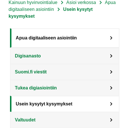
Kainuun hyvinvointialue
Asioi verkossa
Apua
Murupolku
di­gi­taa­li­seen asioin­tiin
Usein kysytyt
kysymykset
Sote
Apua di­gi­taa­li­seen asioin­tiin
Menu
Digisanasto
Asiakkaille
level
Suomi.fi viestit
3
fi
Tukea digiasiointiin
Usein kysytyt kysymykset
Valtuudet