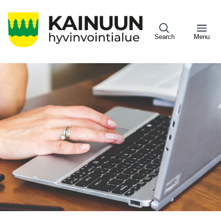
Hyppää
pääsisältöön
Search
Menu
Sote
Menu
Asiakkaille