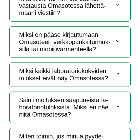
vas­taus­ta Oma­so­tes­sa lä­het­tä­
mää­ni vies­tiin?
Mik­si en pää­se kir­jau­tu­maan
Oma­so­teen verk­ko­pank­ki­tun­nuk­
sil­la tai mo­bii­li­var­men­teel­la?
Mik­si kaik­ki la­bo­ra­to­rio­ko­kei­den
tu­lok­set ei­vät näy Oma­so­tes­sa?
Sain il­moi­tuk­sen saa­pu­neis­ta la­
bo­ra­to­rio­tu­lok­sis­ta. Mik­si en näe
nii­tä Oma­so­tes­sa?
Mi­ten toi­min, jos mi­nua pyy­de­