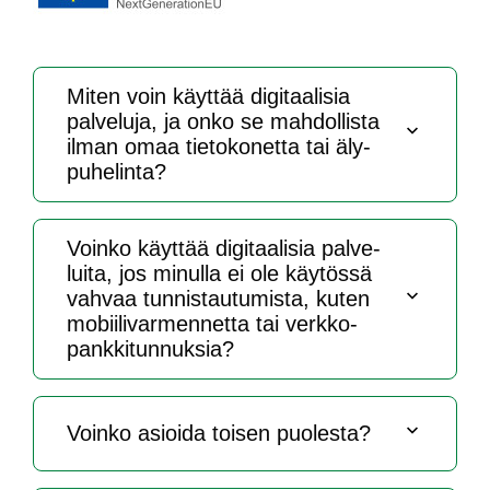
Mi­ten voin käyt­tää di­gi­taa­li­sia
pal­ve­lu­ja, ja on­ko se mah­dol­lis­ta
il­man omaa tie­to­ko­net­ta tai äly­
pu­he­lin­ta?
Voin­ko käyt­tää di­gi­taa­li­sia pal­ve­
lui­ta, jos mi­nul­la ei ole käy­tös­sä
vah­vaa tun­nis­tau­tu­mis­ta, ku­ten
mo­bii­li­var­men­net­ta tai verk­ko­
pank­ki­tun­nuk­sia?
Voin­ko asioi­da toi­sen puo­les­ta?