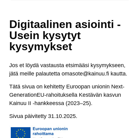
Digitaalinen asiointi -
Usein kysytyt
kysymykset
Jos et löy­dä vas­taus­ta et­si­mää­si ky­sy­myk­seen,
jä­tä meil­le pa­lau­tet­ta
oma­so­te@kai­nuu.fi
kaut­ta.
Tä­tä si­vua on ke­hi­tet­ty Eu­roo­pan unio­nin Next­
Ge­ne­ra­tio­nEU-ra­hoi­tuk­sel­la Kes­tä­vän kas­vun
Kai­nuu II -hank­kees­sa (2023–25).
Si­vua päi­vi­tet­ty 31.10.2025.