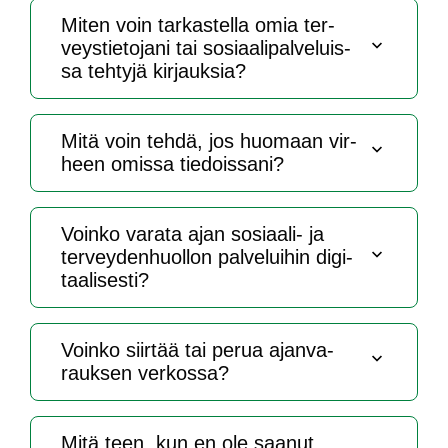
Mi­ten voin tar­kas­tel­la omia ter­
veys­tie­to­ja­ni tai so­siaa­li­pal­ve­luis­
sa teh­ty­jä kir­jauk­sia?
Mi­tä voin teh­dä, jos huo­maan vir­
heen omis­sa tie­dois­sa­ni?
Voin­ko va­ra­ta ajan so­siaa­li- ja
ter­vey­den­huol­lon pal­ve­lui­hin di­gi­
taa­li­ses­ti?
Voin­ko siir­tää tai pe­rua ajan­va­
rauk­sen ver­kos­sa?
Mi­tä teen, kun en ole saa­nut