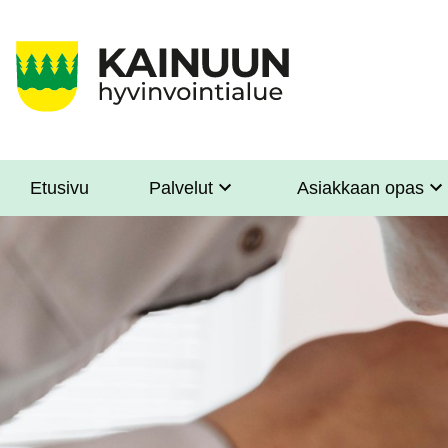
Hyppää
pääsisältöön
Etusivu
Palvelut
Asiakkaan opas
Sote
Menu
Asiakkaille