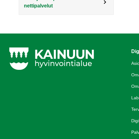
nettipalvelut
Dig
Asi
Om
Om
Lab
Terv
Digi
Palv