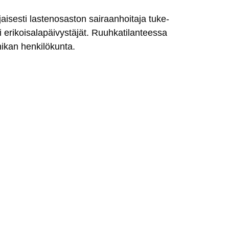
­jai­ses­ti las­te­no­sas­ton sai­raan­hoi­ta­ja tu­ke­
eri­koi­sa­la­päi­vys­tä­jät. Ruuh­ka­ti­lan­tees­sa
ni­kan hen­ki­lö­kun­ta.