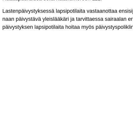
Las­ten­päi­vys­tyk­ses­sä lap­si­po­ti­lai­ta vas­taa­not­taa en­si­si
naan päi­vys­tä­vä yleis­lää­kä­ri ja tar­vit­taes­sa sai­raa­lan eri 
päi­vys­tyk­sen lap­si­po­ti­lai­ta hoi­taa myös päi­vys­tys­po­lik­li­