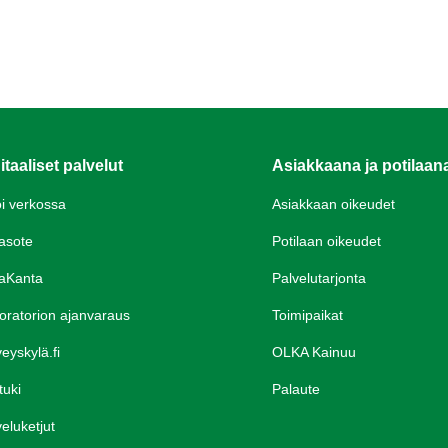
itaaliset palvelut
Asiakkaana ja potilaan
oi verkossa
Asiakkaan oikeudet
asote
Potilaan oikeudet
aKanta
Palvelutarjonta
oratorion ajanvaraus
Toimipaikat
eyskylä.fi
OLKA Kainuu
tuki
Palaute
eluketjut