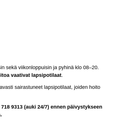
sin se­kä vii­kon­lop­pui­sin ja py­hi­nä klo 08–20.
toa vaa­ti­vat lap­si­po­ti­laat
.
ka­vas­ti sai­ras­tu­neet lap­si­po­ti­laat, joi­den hoi­to
 718 9313 (au­ki 24/7) en­nen päi­vys­tyk­seen
.