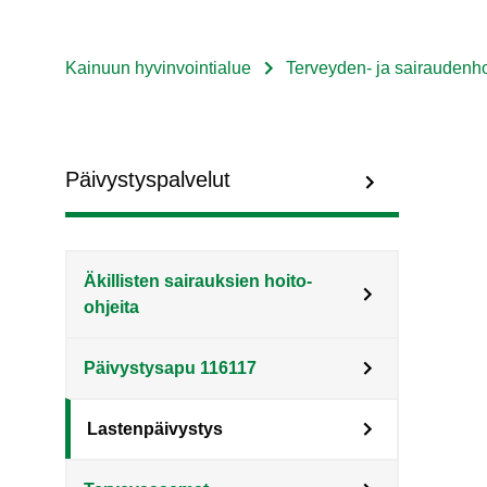
Kainuun hyvinvointialue
Terveyden- ja sairaudenho
Murupolku
Sote
Menu
Päivystyspalvelut
Asiakkaille
level
Äkillisten sairauksien hoito-
3
ohjeita
fi
Päivystysapu 116117
Lastenpäivystys