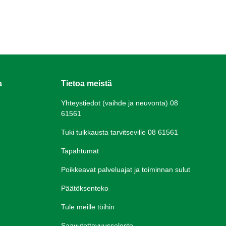
a
Tietoa meistä
Yhteystiedot (vaihde ja neuvonta) 08
61561
Tuki tulkkausta tarvitseville 08 61561
Tapahtumat
Poikkeavat palveluajat ja toiminnan sulut
Päätöksenteko
Tule meille töihin
Saavutettavuusseloste