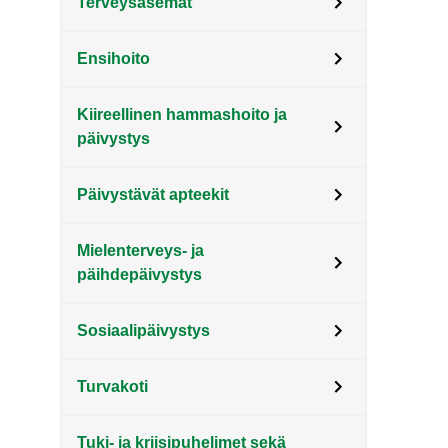
Terveysasemat
Ensihoito
Kiireellinen hammashoito ja
päivystys
Päivystävät apteekit
Mielenterveys- ja
päihdepäivystys
Sosiaalipäivystys
Turvakoti
Tuki- ja kriisipuhelimet sekä