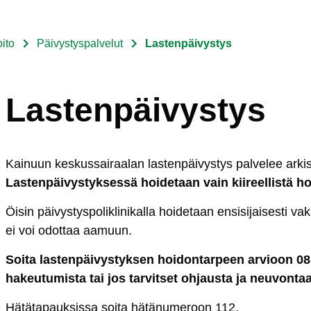
ito
Päivystyspalvelut
Lastenpäivystys
Lastenpäivystys
Kai­nuun kes­kus­sai­raa­lan las­ten­päi­vys­tys pal­ve­lee ar­ki­
Las­ten­päi­vys­tyk­ses­sä hoi­de­taan vain kii­reel­lis­tä hoi­
Öi­sin päi­vys­tys­po­lik­li­ni­kal­la hoi­de­taan en­si­si­jai­ses­ti va­
ei voi odot­taa aa­muun.
Soi­ta las­ten­päi­vys­tyk­sen hoi­don­tar­peen ar­vioon
08
ha­keu­tu­mis­ta tai jos tar­vit­set oh­jaus­ta ja neu­von­taa
Hä­tä­ta­pauk­sis­sa soi­ta hä­tä­nu­me­roon 112.