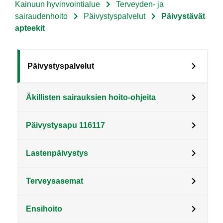
Kainuun hyvinvointialue
Terveyden- ja
Murupolku
sairaudenhoito
Päivystyspalvelut
Päivystävät
apteekit
Sote
Päivystyspalvelut
Menu
Äkillisten sairauksien hoito-ohjeita
Asiakkaille
level
Päivystysapu 116117
3
fi
Lastenpäivystys
Terveysasemat
Ensihoito