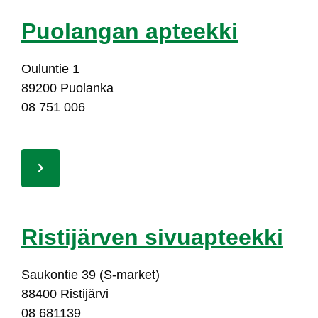
Puo­lan­gan ap­teek­ki
Ou­lun­tie 1
89200 Puo­lan­ka
08 751 006
Ris­ti­jär­ven si­vuap­teek­ki
Sau­kon­tie 39 (S-mar­ket)
88400 Ris­ti­jär­vi
08 681139