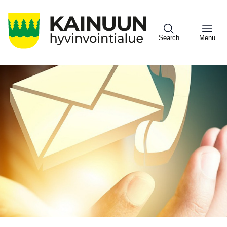
Hyppää
pääsisältöön
Search
Menu
Sote
Menu
Asiakkaille