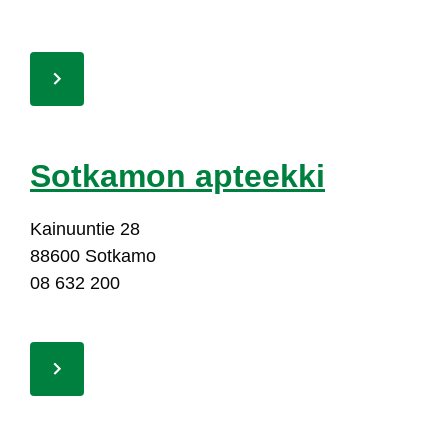
Sot­ka­mon ap­teek­ki
Kai­nuun­tie 28
88600 Sot­ka­mo
08 632 200