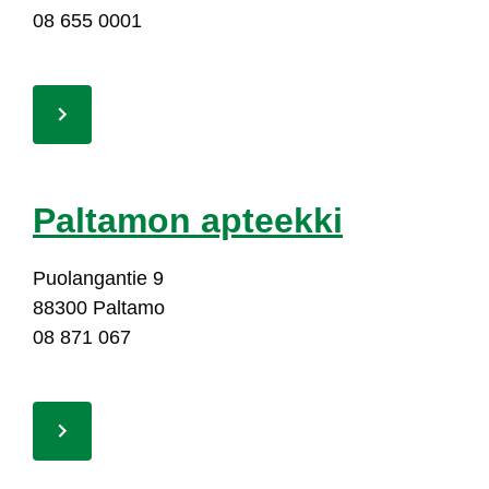
08 655 0001
Pal­ta­mon ap­teek­ki
Puo­lan­gan­tie 9
88300 Pal­ta­mo
08 871 067