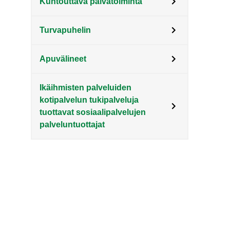
Kuntouttava päivätoiminta
Turvapuhelin
Apuvälineet
Ikäihmisten palveluiden
kotipalvelun tukipalveluja
tuottavat sosiaalipalvelujen
palveluntuottajat