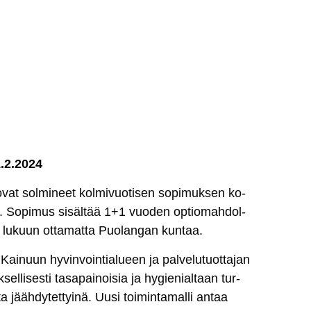
 1.2.2024
t sol­mi­neet kol­mi­vuo­ti­sen so­pi­muk­sen ko­
s­ta. So­pi­mus si­säl­tää 1+1 vuo­den op­tio­mah­dol­
 lu­kuun ot­ta­mat­ta Puo­lan­gan kun­taa.
 Kai­nuun hy­vin­voin­tia­lueen ja pal­ve­lu­tuot­ta­jan
sel­li­ses­ti ta­sa­pai­noi­sia ja hy­gie­nial­taan tur­
ta jääh­dy­tet­tyi­nä. Uu­si toi­min­ta­mal­li an­taa