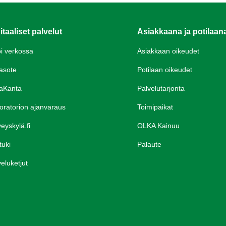
itaaliset palvelut
Asiakkaana ja potilaan
oi verkossa
Asiakkaan oikeudet
asote
Potilaan oikeudet
aKanta
Palvelutarjonta
oratorion ajanvaraus
Toimipaikat
eyskylä.fi
OLKA Kainuu
tuki
Palaute
eluketjut