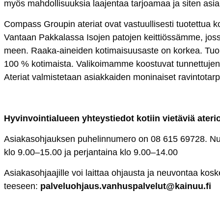
myös mah­dol­li­suuk­sia laa­jen­taa tar­joa­maa ja si­ten asiak
Com­pass Grou­pin ate­riat ovat vas­tuul­li­ses­ti tuo­tet­tua ko
Van­taan Pak­ka­las­sa Iso­jen pa­to­jen keit­tiös­säm­me, jos­sa 
meen. Raa­ka-ai­nei­den ko­ti­mai­suu­sas­te on kor­kea. Tuo­r
100 % ko­ti­mais­ta. Va­li­koi­mam­me koos­tu­vat tun­net­tu­jen s
Ate­riat val­mis­te­taan asiak­kai­den mo­ni­nai­set ra­vin­to­ta
Hy­vin­voin­tia­lueen yh­teys­tie­dot ko­tiin vie­tä­viä ate­ri
Asia­ka­soh­jauk­sen pu­he­lin­nu­me­ro on 08 615 69728. Nu­m
klo 9.00–15.00 ja per­jan­tai­na klo 9.00–14.00
Asia­ka­soh­jaa­jil­le voi lait­taa oh­jaus­ta ja neu­von­taa kos
tee­seen:
pal­ve­luoh­jaus.van­hus­pal­ve­lut@kai­nuu.fi