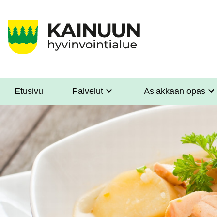
Hyppää
pääsisältöön
Etusivu
Palvelut
Asiakkaan opas
Sote
Menu
Asiakkaille