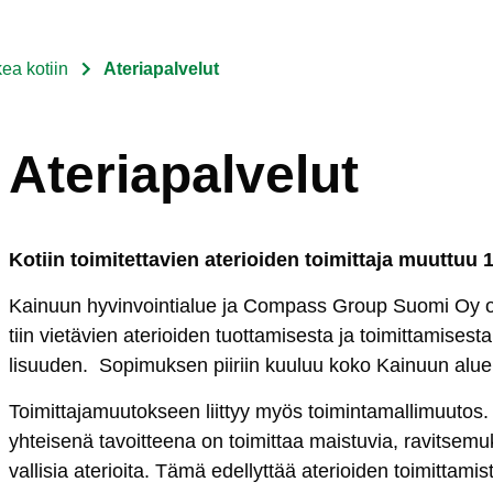
ea kotiin
Ateriapalvelut
Ateriapalvelut
Ko­tiin toi­mi­tet­ta­vien ate­rioi­den toi­mit­ta­ja muut­tuu
Kai­nuun hy­vin­voin­tia­lue ja Com­pass Group Suo­mi Oy ova
tiin vie­tä­vien ate­rioi­den tuot­ta­mi­ses­ta ja toi­mit­ta­mi­se
li­suu­den. So­pi­muk­sen pii­riin kuu­luu ko­ko Kai­nuun alue
Toi­mit­ta­ja­muu­tok­seen liit­tyy myös toi­min­ta­mal­li­muu­tos.
yh­tei­se­nä ta­voit­tee­na on toi­mit­taa mais­tu­via, ra­vit­se­muk­
val­li­sia ate­rioi­ta. Tä­mä edel­lyt­tää ate­rioi­den toi­mit­ta­mis­