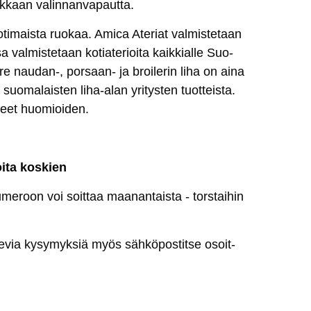
­kaan va­lin­nan­va­paut­ta.
­ti­mais­ta ruo­kaa. Ami­ca Ate­riat val­mis­te­taan
val­mis­te­taan ko­tia­te­rioi­ta kaik­kial­le Suo­
e nau­dan-, por­saan- ja broi­le­rin li­ha on ai­na
uo­ma­lais­ten li­ha-alan yri­tys­ten tuot­teis­ta.
r­peet huo­mioi­den.
oi­ta kos­kien
e­roon voi soit­taa maa­nan­tais­ta - tors­tai­hin
­ke­via ky­sy­myk­siä myös säh­kö­pos­tit­se osoit­