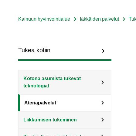
Kainuun hyvinvointialue
Iäkkäiden palvelut
Tuk
Murupolku
Sote
Menu
Tukea kotiin
Asiakkaille
level
Kotona asumista tukevat
3
teknologiat
fi
Ateriapalvelut
Liikkumisen tukeminen