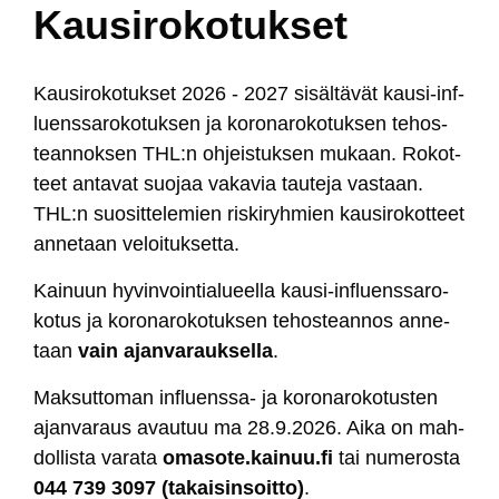
Kausirokotukset
Kau­si­ro­ko­tuk­set 2026 - 2027 si­säl­tä­vät kau­si-inf­
luens­sa­ro­ko­tuk­sen ja ko­ro­na­ro­ko­tuk­sen te­hos­
tean­nok­sen THL:n oh­jeis­tuk­sen mu­kaan. Ro­kot­
teet an­ta­vat suo­jaa va­ka­via tau­te­ja vas­taan.
THL:n suo­sit­te­le­mien ris­ki­ryh­mien kau­si­ro­kot­teet
an­ne­taan ve­loi­tuk­set­ta.
Kai­nuun hy­vin­voin­tia­lueel­la kau­si-inf­luens­sa­ro­
ko­tus ja ko­ro­na­ro­ko­tuk­sen te­hos­tean­nos an­ne­
taan
vain ajan­va­rauk­sel­la
.
Mak­sut­to­man inf­luens­sa- ja ko­ro­na­ro­ko­tus­ten
ajan­va­raus avau­tuu ma 28.9.2026. Ai­ka on mah­
dol­lis­ta va­ra­ta
oma
so
te.kai
nuu.fi
tai nu­me­ros­ta
044 739 3097 (ta
kai
sin
soit
to)
.