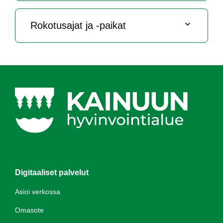
Ro­ko­tu­sa­jat ja -pai­kat
Digitaaliset palvelut
Asioi verkossa
Omasote