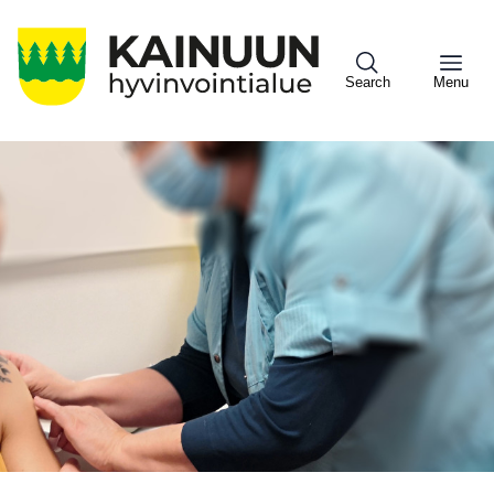
Hyppää
pääsisältöön
Search
Menu
Sote
Menu
Asiakkaille