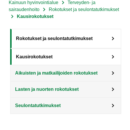
Kainuun hyvinvointialue
Terveyden- ja
Murupolku
sairaudenhoito
Rokotukset ja seulontatutkimukset
Kausirokotukset
Sote
Rokotukset ja seulontatutkimukset
Menu
Kausirokotukset
Asiakkaille
level
Aikuisten ja matkailijoiden rokotukset
3
fi
Lasten ja nuorten rokotukset
Seulontatutkimukset