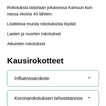
Ro­ko­tuk­sia tar­jo­taan jo­kai­ses­sa Kai­nuun kun­
nas­sa vkos­ta 43 läh­tien.
Li­sä­tie­toa muis­ta ro­ko­tuk­sis­ta löy­dät:
Las­ten ja nuor­ten ro­ko­tuk­set
Ai­kuis­ten ro­ko­tuk­set
Kau­si­ro­kot­teet
Inf­luens­sa­ro­ko­te
Ko­ro­na­ro­ko­tuk­sen te­hos­tean­nos