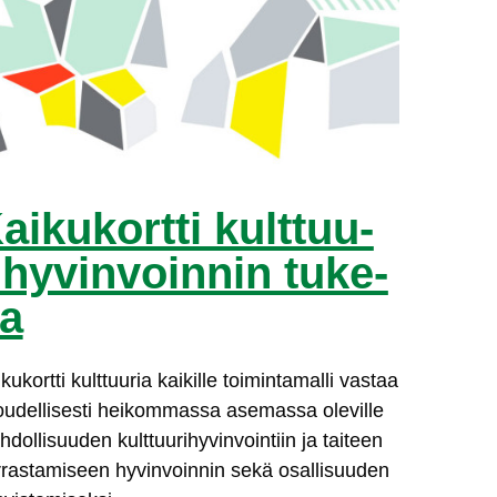
ai­ku­kort­ti kult­tuu­
i­hy­vin­voin­nin tu­ke­
a
ku­kort­ti kult­tuu­ria kai­kil­le toi­min­ta­mal­li vas­taa
lou­del­li­ses­ti hei­kom­mas­sa ase­mas­sa ole­vil­le
dol­li­suu­den kult­tuu­ri­hy­vin­voin­tiin ja tai­teen
­ras­ta­mi­seen hy­vin­voin­nin se­kä osal­li­suu­den