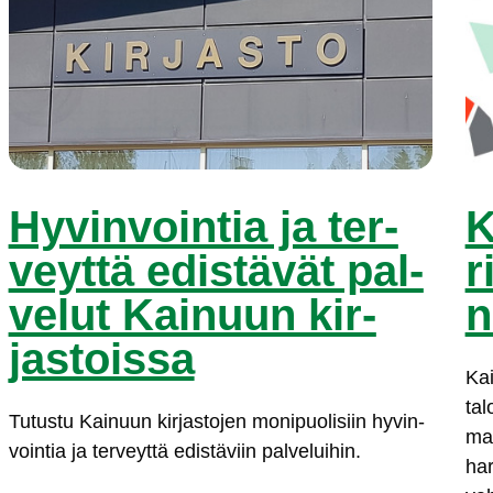
Hy­vin­voin­tia ja ter­
K
veyt­tä edis­tä­vät pal­
r
ve­lut Kai­nuun kir­
n
jas­tois­sa
Kai­
ta­
Tu­tus­tu Kai­nuun kir­jas­to­jen mo­ni­puo­li­siin hy­vin­
mah­
voin­tia ja ter­veyt­tä edis­tä­viin pal­ve­lui­hin.
har