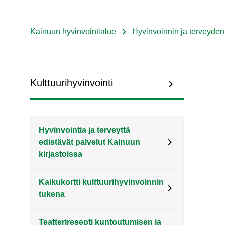
Kainuun hyvinvointialue
Hyvinvoinnin ja terveyde
Murupolku
Sote
Menu
Kulttuurihyvinvointi
Asiakkaille
level
Hyvinvointia ja terveyttä
3
edistävät palvelut Kainuun
kirjastoissa
fi
Kaikukortti kulttuurihyvinvoinnin
tukena
Teatteriresepti kuntoutumisen ja