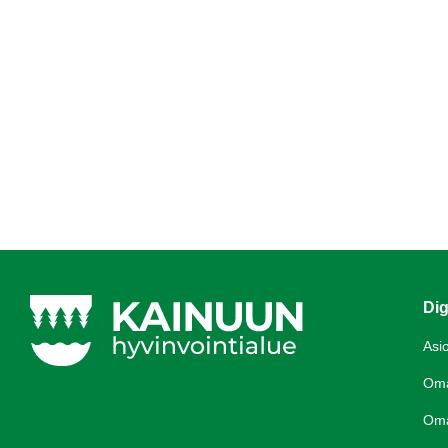
Dig
Asi
Om
Om