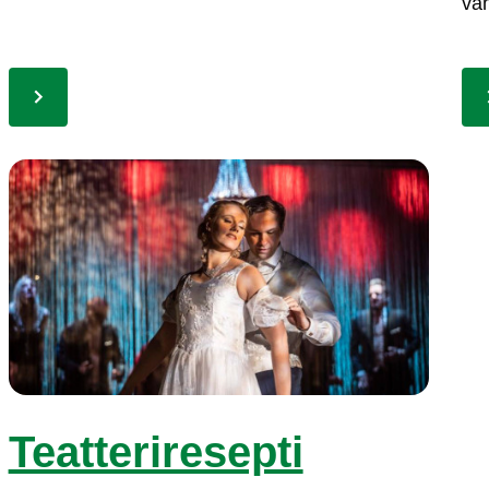
vah­
Teat­te­ri­re­sep­ti