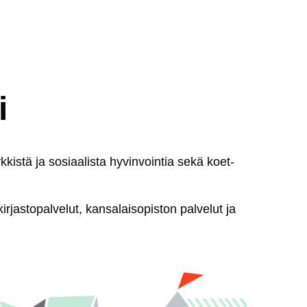
i
k­kis­tä ja so­siaa­lis­ta hy­vin­voin­tia se­kä koet­
r­jas­to­pal­ve­lut, kan­sa­lai­so­pis­ton pal­ve­lut ja