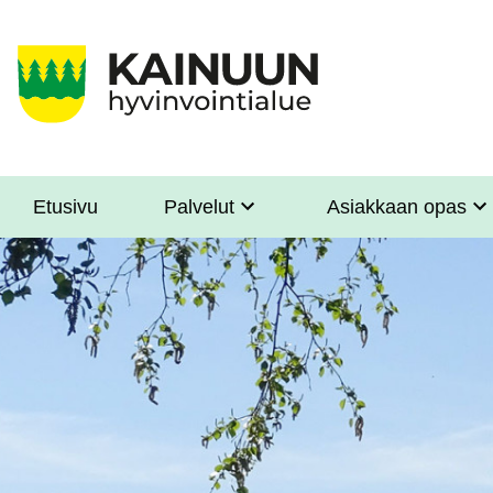
Hyppää
pääsisältöön
Etusivu
Palvelut
Asiakkaan opas
Sote
Menu
Asiakkaille