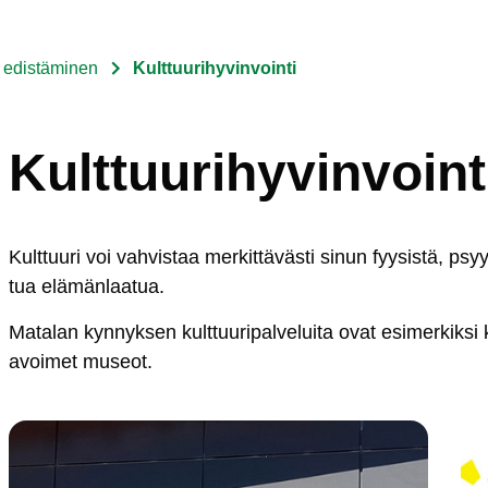
n edistäminen
Kulttuurihyvinvointi
Kulttuurihyvinvoint
Kult­tuu­ri voi vah­vis­taa mer­kit­tä­väs­ti si­nun fyy­sis­tä, psyy
tua elä­män­laa­tua.
Ma­ta­lan kyn­nyk­sen kult­tuu­ri­pal­ve­lui­ta ovat esi­mer­kik­si ki
avoi­met mu­seot.