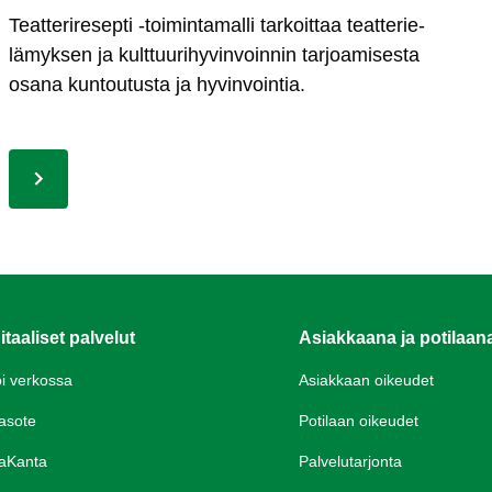
Teat­te­ri­re­sep­ti -toi­min­ta­mal­li tar­koit­taa teat­te­rie­
lä­myk­sen ja kult­tuu­ri­hy­vin­voin­nin tar­joa­mi­ses­ta
osa­na kun­tou­tus­ta ja hy­vin­voin­tia.
itaaliset palvelut
Asiakkaana ja potilaan
oi verkossa
Asiakkaan oikeudet
asote
Potilaan oikeudet
aKanta
Palvelutarjonta