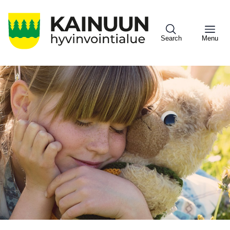
Hyppää
pääsisältöön
Search
Menu
Sote
Menu
Asiakkaille