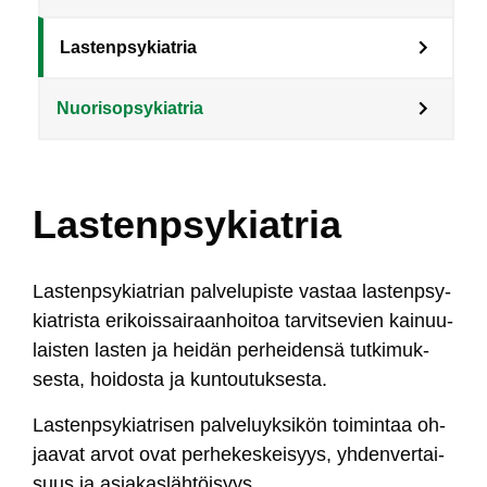
Lastenpsykiatria
Nuorisopsykiatria
Lastenpsykiatria
Las­tenp­sy­kiat­rian pal­ve­lu­pis­te vas­taa las­tenp­sy­
kiat­ris­ta eri­kois­sai­raan­hoi­toa tar­vit­se­vien kai­nuu­
lais­ten las­ten ja hei­dän per­hei­den­sä tut­ki­muk­
ses­ta, hoi­dos­ta ja kun­tou­tuk­ses­ta.
Las­tenp­sy­kiat­ri­sen pal­ve­luyk­si­kön toi­min­taa oh­
jaa­vat ar­vot ovat per­he­kes­kei­syys, yh­den­ver­tai­
suus ja asia­kas­läh­töi­syys.