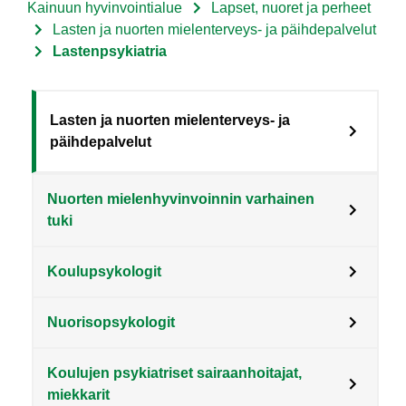
Kainuun hyvinvointialue
Lapset, nuoret ja perheet
Murupolku
Lasten ja nuorten mielenterveys- ja päihdepalvelut
Lastenpsykiatria
Sote
Lasten ja nuorten mielenterveys- ja
päihdepalvelut
Menu
Asiakkaille
Nuorten mielenhyvinvoinnin varhainen
level
tuki
3
fi
Koulupsykologit
Nuorisopsykologit
Koulujen psykiatriset sairaanhoitajat,
miekkarit