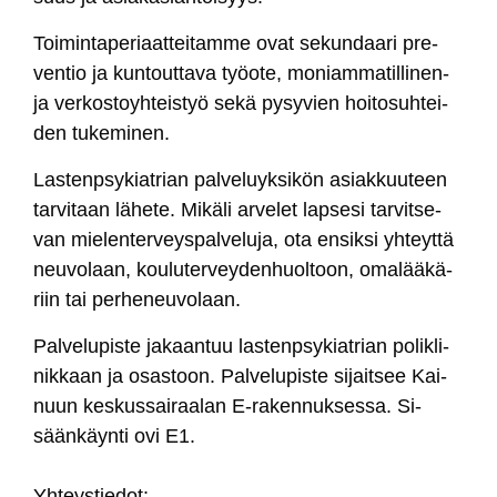
Toi­min­ta­pe­riaat­tei­tam­me ovat se­kun­daa­ri pre­
ven­tio ja kun­tout­ta­va työo­te, mo­niam­ma­til­li­nen-
ja ver­kos­toyh­teis­työ se­kä py­sy­vien hoi­to­suh­tei­
den tu­ke­mi­nen.
Las­tenp­sy­kiat­rian pal­ve­luyk­si­kön asiak­kuu­teen
tar­vi­taan lä­he­te. Mi­kä­li ar­ve­let lap­se­si tar­vit­se­
van mie­len­ter­veys­pal­ve­lu­ja, ota en­sik­si yh­teyt­tä
neu­vo­laan, kou­lu­ter­vey­den­huol­toon, oma­lää­kä­
riin tai per­he­neu­vo­laan.
Pal­ve­lu­pis­te ja­kaan­tuu las­tenp­sy­kiat­rian
po­lik­li­
nik­kaan
ja
osas­toon
. Pal­ve­lu­pis­te si­jait­see Kai­
nuun kes­kus­sai­raa­lan E-ra­ken­nuk­ses­sa. Si­
sään­käyn­ti ovi E1.
Yh­teys­tie­dot: