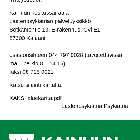
Kai­nuun kes­kus­sai­raa­la
Las­tenp­sy­kiat­rian pal­ve­luyk­sik­kö
Sot­ka­mon­tie 13, E-ra­ken­nus, Ovi E1
87300 Ka­jaa­ni
osas­ton­sih­tee­ri 044 797 0028 (ta­voi­tet­ta­vis­sa
ma – pe klo 8 – 14.15)
fak­si 08 718 0021
Kat­so si­jain­ti kar­tal­ta:
KAKS_alue­kart­ta.pdf
Las­tenp­sy­kiat­ria
Psy­kiat­ria