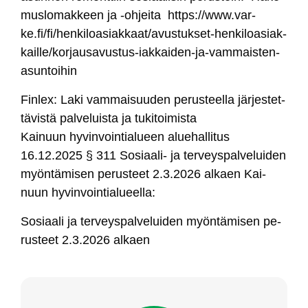
mus­lo­mak­keen ja -oh­jei­ta https://www.var­
ke.fi/fi/hen­ki­loa­siak­kaat/avus­tuk­set-hen­ki­loa­siak­
kail­le/kor­jau­sa­vus­tus-iak­kai­den-ja-vam­mais­ten-
asun­toi­hin
Fin­lex: La­ki vam­mai­suu­den pe­rus­teel­la jär­jes­tet­
tä­vis­tä pal­ve­luis­ta ja tu­ki­toi­mis­ta
Kai­nuun hy­vin­voin­tia­lueen alue­hal­li­tus
16.12.2025 § 311 So­siaa­li- ja ter­veys­pal­ve­lui­den
myön­tä­mi­sen pe­rus­teet 2.3.2026 al­kaen Kai­
nuun hy­vin­voin­tia­lueel­la:
So­siaa­li ja ter­veys­pal­ve­lui­den myön­tä­mi­sen pe­
rus­teet 2.3.2026 al­kaen