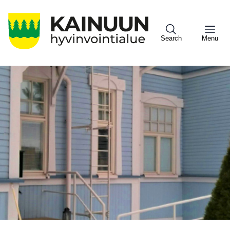
Hyppää
pääsisältöön
Search
Menu
Sote
Menu
Asiakkaille