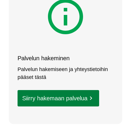
Pal­ve­lun ha­ke­mi­nen
Pal­ve­lun ha­ke­mi­seen ja yh­teys­tie­toi­hin
pää­set täs­tä
Siir­ry ha­ke­maan pal­ve­lua