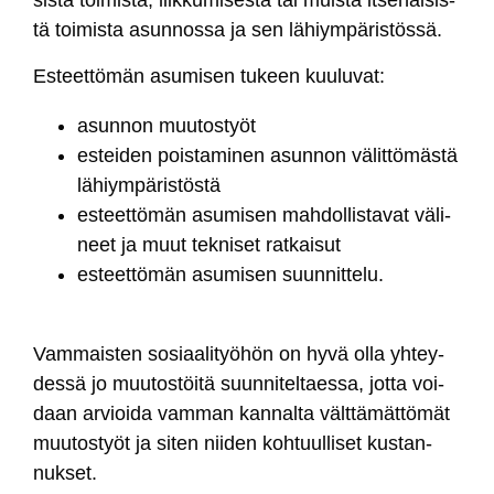
tä toi­mis­ta asun­nos­sa ja sen lä­hiym­pä­ris­tös­sä.
Es­teet­tö­män asu­mi­sen tu­keen kuu­lu­vat:
asun­non muu­tos­työt
es­tei­den pois­ta­mi­nen asun­non vä­lit­tö­mäs­tä
lä­hiym­pä­ris­tös­tä
es­teet­tö­män asu­mi­sen mah­dol­lis­ta­vat vä­li­
neet ja muut tek­ni­set rat­kai­sut
es­teet­tö­män asu­mi­sen suun­nit­te­lu.
Vam­mais­ten so­siaa­li­työ­hön on hy­vä ol­la yh­tey­
des­sä jo muu­tos­töi­tä suun­ni­tel­taes­sa, jot­ta voi­
daan ar­vioi­da vam­man kan­nal­ta vält­tä­mät­tö­mät
muu­tos­työt ja si­ten nii­den koh­tuul­li­set kus­tan­
nuk­set.