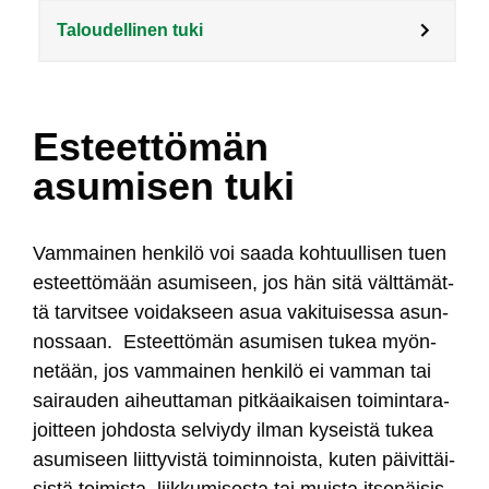
Taloudellinen tuki
Esteettömän
asumisen tuki
Vam­mai­nen hen­ki­lö voi saa­da koh­tuul­li­sen tuen
es­teet­tö­mään asu­mi­seen, jos hän si­tä vält­tä­mät­
tä tar­vit­see voi­dak­seen asua va­ki­tui­ses­sa asun­
nos­saan. Es­teet­tö­män asu­mi­sen tu­kea myön­
ne­tään, jos vam­mai­nen hen­ki­lö ei vam­man tai
sai­rau­den ai­heut­ta­man pit­käai­kai­sen toi­min­ta­ra­
joit­teen joh­dos­ta sel­viy­dy il­man ky­seis­tä tu­kea
asu­mi­seen liit­ty­vis­tä toi­min­nois­ta, ku­ten päi­vit­täi­
sis­tä toi­mis­ta, liik­ku­mi­ses­ta tai muis­ta it­se­näi­sis­