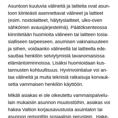
Asun­toon kuu­lu­via vä­li­nei­tä ja lait­tei­ta ovat asun­
toon kiin­teäs­ti asen­net­ta­vat vä­li­neet ja lait­teet
(esim. nos­to­lait­teet, hä­ly­tys­lait­teet, ul­ko-oven
säh­köi­nen avaus­jär­jes­tel­mä). Pää­tök­sen­teos­sa
kiin­ni­te­tään huo­mioi­ta vä­li­neen tai lait­teen to­sia­
sial­li­seen tar­pee­seen, asu­mi­sen va­ki­nai­suu­teen
ja sii­hen, voi­daan­ko vä­li­neel­lä tai lait­teel­la ede­
saut­taa hen­ki­lön sel­viy­ty­mis­tä ta­va­no­mai­sis­sa
elä­män­toi­min­nois­sa. Li­säk­si huo­mioi­daan kus­
tan­nus­ten koh­tuul­li­suus. Hy­vin­voin­tia­lue voi an­
taa vä­li­nei­tä ja mui­ta tek­ni­siä rat­kai­su­ja kor­vauk­
set­ta vam­mai­sen hen­ki­lön käyt­töön.
Mi­kä­li asia­kas ei ole oi­keu­tet­tu vam­mais­pal­ve­lu­
lain mu­kai­siin asun­non muu­tos­töi­hin, asia­kas voi
ha­kea Val­tion kor­jau­sa­vus­tus­ta asuin­ta­lon tai
asun­non re­mont­tiin so­siaa­li­sin pe­rus­tein. Ha­ke­