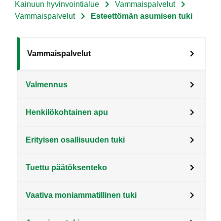
Kainuun hyvinvointialue
Vammaispalvelut
Murupolku
Vammaispalvelut
Esteettömän asumisen tuki
Sote
Vammaispalvelut
Menu
Valmennus
Asiakkaille
level
Henkilökohtainen apu
3
fi
Erityisen osallisuuden tuki
Tuettu päätöksenteko
Vaativa moniammatillinen tuki