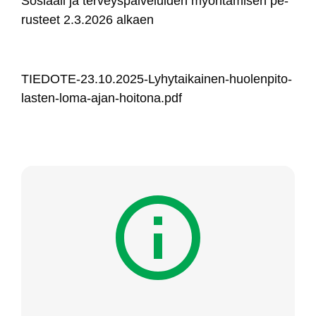
So­siaa­li ja ter­veys­pal­ve­lui­den myön­tä­mi­sen pe­
rus­teet 2.3.2026 al­kaen
TIE­DO­TE-23.10.2025-Ly­hy­tai­kai­nen-huo­len­pi­to-
las­ten-lo­ma-ajan-hoi­to­na.pdf