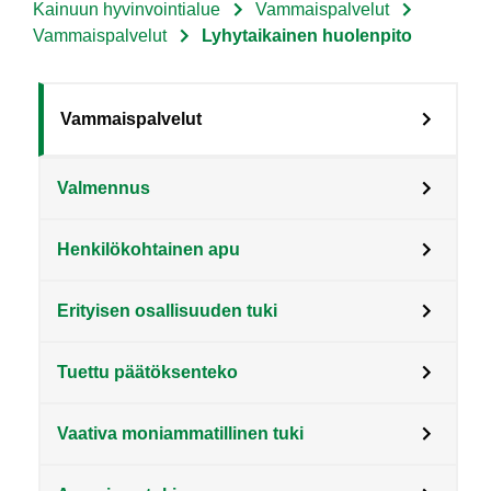
Kainuun hyvinvointialue
Vammaispalvelut
Murupolku
Vammaispalvelut
Lyhytaikainen huolenpito
Sote
Vammaispalvelut
Menu
Valmennus
Asiakkaille
level
Henkilökohtainen apu
3
fi
Erityisen osallisuuden tuki
Tuettu päätöksenteko
Vaativa moniammatillinen tuki