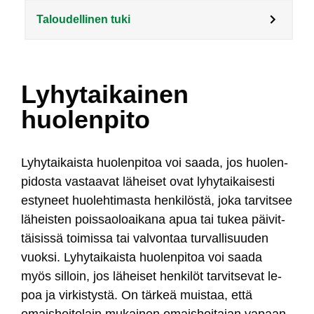
Taloudellinen tuki
Lyhytaikainen
huolenpito
Ly­hy­tai­kais­ta huo­len­pi­toa voi saa­da, jos huo­len­
pi­dos­ta vas­taa­vat lä­hei­set ovat ly­hy­tai­kai­ses­ti
es­ty­neet huo­leh­ti­mas­ta hen­ki­lös­tä, jo­ka tar­vit­see
lä­heis­ten pois­sao­loai­ka­na apua tai tu­kea päi­vit­
täi­sis­sä toi­mis­sa tai val­von­taa tur­val­li­suu­den
vuok­si. Ly­hy­tai­kais­ta huo­len­pi­toa voi saa­da
myös sil­loin, jos lä­hei­set hen­ki­löt tar­vit­se­vat le­
poa ja vir­kis­tys­tä. On tär­keä muis­taa, et­tä
omais­hoi­to­lain mu­kai­nen omais­hoi­ta­jan va­paan