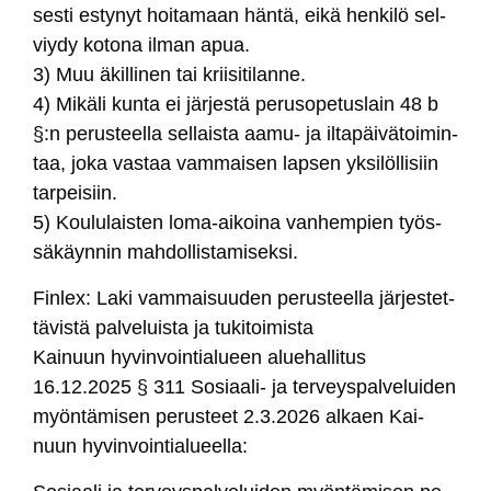
ses­ti es­ty­nyt hoi­ta­maan hän­tä, ei­kä hen­ki­lö sel­
viy­dy ko­to­na il­man apua.
3) Muu äkil­li­nen tai krii­si­ti­lan­ne.
4) Mi­kä­li kun­ta ei jär­jes­tä pe­ru­so­pe­tus­lain 48 b
§:n pe­rus­teel­la sel­lais­ta aa­mu- ja il­ta­päi­vä­toi­min­
taa, jo­ka vas­taa vam­mai­sen lap­sen yk­si­löl­li­siin
tar­pei­siin.
5) Kou­lu­lais­ten lo­ma-ai­koi­na van­hem­pien työs­
sä­käyn­nin mah­dol­lis­ta­mi­sek­si.
Fin­lex: La­ki vam­mai­suu­den pe­rus­teel­la jär­jes­tet­
tä­vis­tä pal­ve­luis­ta ja tu­ki­toi­mis­ta
Kai­nuun hy­vin­voin­tia­lueen alue­hal­li­tus
16.12.2025 § 311 So­siaa­li- ja ter­veys­pal­ve­lui­den
myön­tä­mi­sen pe­rus­teet 2.3.2026 al­kaen Kai­
nuun hy­vin­voin­tia­lueel­la: