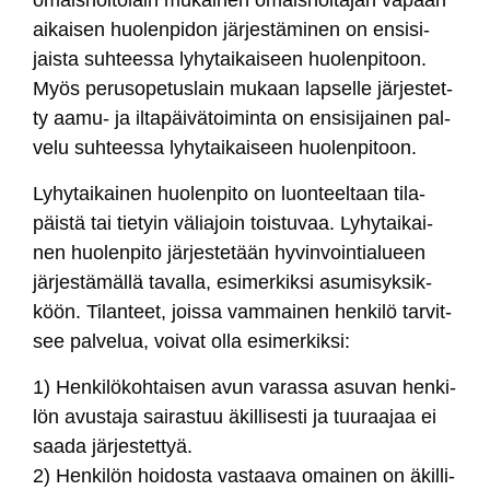
ai­kai­sen huo­len­pi­don jär­jes­tä­mi­nen on en­si­si­
jais­ta suh­tees­sa ly­hy­tai­kai­seen huo­len­pi­toon.
Myös pe­ru­so­pe­tus­lain mu­kaan lap­sel­le jär­jes­tet­
ty aa­mu- ja il­ta­päi­vä­toi­min­ta on en­si­si­jai­nen pal­
ve­lu suh­tees­sa ly­hy­tai­kai­seen huo­len­pi­toon.
Ly­hy­tai­kai­nen huo­len­pi­to on luon­teel­taan ti­la­
päis­tä tai tie­tyin vä­lia­join tois­tu­vaa. Ly­hy­tai­kai­
nen huo­len­pi­to jär­jes­te­tään hy­vin­voin­tia­lueen
jär­jes­tä­mäl­lä ta­val­la, esi­mer­kik­si asu­mi­syk­sik­
köön. Ti­lan­teet, jois­sa vam­mai­nen hen­ki­lö tar­vit­
see pal­ve­lua, voi­vat ol­la esi­mer­kik­si:
1) Hen­ki­lö­koh­tai­sen avun va­ras­sa asu­van hen­ki­
lön avus­ta­ja sai­ras­tuu äkil­li­ses­ti ja tuu­raa­jaa ei
saa­da jär­jes­tet­tyä.
2) Hen­ki­lön hoi­dos­ta vas­taa­va omai­nen on äkil­li­