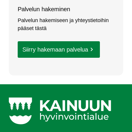
Pal­ve­lun ha­ke­mi­nen
Pal­ve­lun ha­ke­mi­seen ja yh­teys­tie­toi­hin
pää­set täs­tä
Siir­ry ha­ke­maan pal­ve­lua