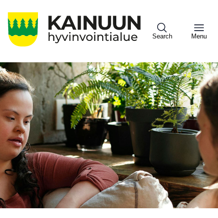
Hyppää
pääsisältöön
Search
Menu
Sote
Menu
Asiakkaille