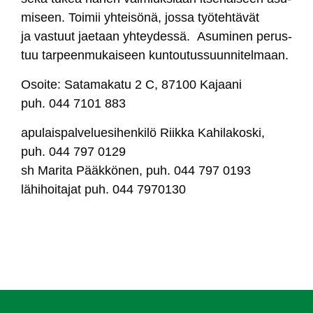
mi­seen. Toi­mii yh­tei­sö­nä, jos­sa työ­teh­tä­vät
ja vas­tuut jae­taan yh­tey­des­sä. Asu­mi­nen pe­rus­
tuu tar­peen­mu­kai­seen kun­tou­tus­suun­ni­tel­maan.
Osoi­te: Sa­ta­ma­ka­tu 2 C, 87100 Ka­jaa­ni
puh. 044 7101 883
apu­lais­pal­ve­lue­si­hen­ki­lö Riik­ka Ka­hi­la­kos­ki,
puh. 044 797 0129
sh Ma­ri­ta Pääk­kö­nen, puh. 044 797 0193
lä­hi­hoi­ta­jat puh. 044 7970130