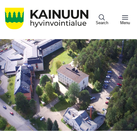
Hyppää
pääsisältöön
Search
Menu
Sote
Menu
Asiakkaille