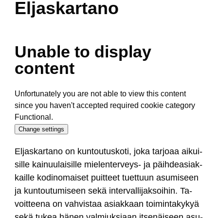
Eljaskartano
Unable to display
content
Unfortunately you are not able to view this content
since you haven't accepted required cookie category
Functional.
Change settings
El­jas­kar­ta­no on kun­tou­tus­ko­ti, jo­ka tar­joaa ai­kui­
sil­le kai­nuu­lai­sil­le mie­len­ter­veys- ja päih­dea­siak­
kail­le ko­di­no­mai­set puit­teet tuet­tuun asu­mi­seen
ja kun­tou­tu­mi­seen se­kä in­ter­val­li­jak­soi­hin. Ta­
voit­tee­na on vah­vis­taa asiak­kaan toi­min­ta­ky­kyä
se­kä tu­kea hä­nen val­miuk­siaan it­se­näi­seen asu­