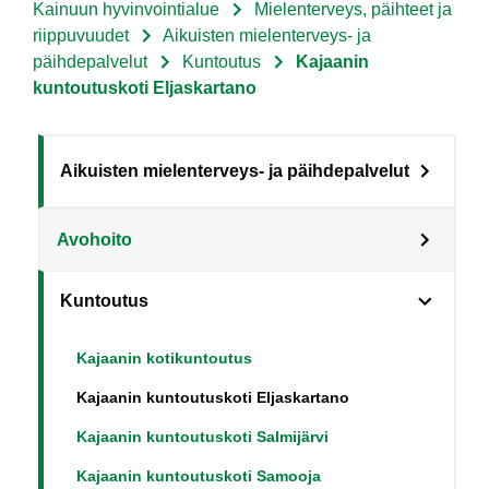
Kainuun hyvinvointialue
Mielenterveys, päihteet ja
Murupolku
riippuvuudet
Aikuisten mielenterveys- ja
päihdepalvelut
Kuntoutus
Kajaanin
kuntoutuskoti Eljaskartano
Sote
Aikuisten mielenterveys- ja päihdepalvelut
Menu
Avohoito
Asiakkaille
level
Kuntoutus
3
fi
Kajaanin kotikuntoutus
Kajaanin kuntoutuskoti Eljaskartano
Kajaanin kuntoutuskoti Salmijärvi
Kajaanin kuntoutuskoti Samooja