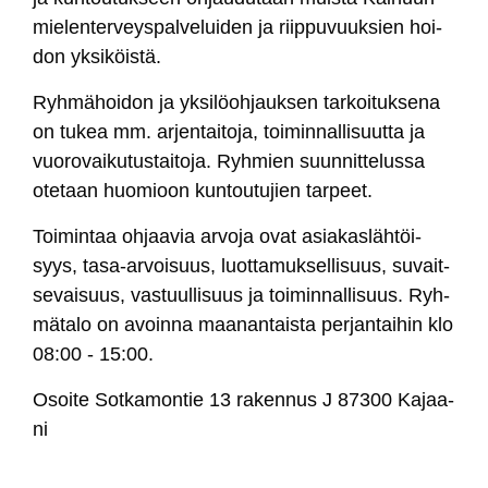
mie­len­ter­veys­pal­ve­lui­den ja riip­pu­vuuk­sien hoi­
don yk­si­köis­tä.
Ryh­mä­hoi­don ja yk­si­löoh­jauk­sen tar­koi­tuk­se­na
on tu­kea mm. ar­jen­tai­to­ja, toi­min­nal­li­suut­ta ja
vuo­ro­vai­ku­tus­tai­to­ja. Ryh­mien suun­nit­te­lus­sa
ote­taan huo­mioon kun­tou­tu­jien tar­peet.
Toi­min­taa oh­jaa­via ar­vo­ja ovat asia­kas­läh­töi­
syys, ta­sa-ar­voi­suus, luot­ta­muk­sel­li­suus, su­vait­
se­vai­suus, vas­tuul­li­suus ja toi­min­nal­li­suus. Ryh­
mä­ta­lo on avoin­na maa­nan­tais­ta per­jan­tai­hin klo
08:00 - 15:00.
Osoi­te Sot­ka­mon­tie 13 ra­ken­nus J 87300 Ka­jaa­
ni