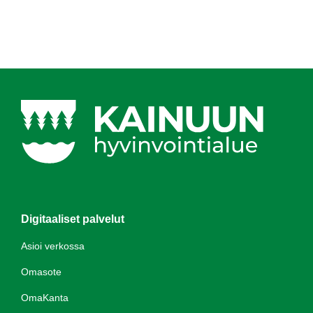
Digitaaliset palvelut
Asioi verkossa
Omasote
OmaKanta