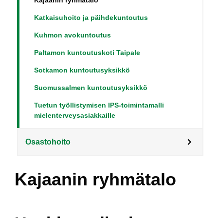
Kajaanin ryhmätalo
Katkaisuhoito ja päihdekuntoutus
Kuhmon avokuntoutus
Paltamon kuntoutuskoti Taipale
Sotkamon kuntoutusyksikkö
Suomussalmen kuntoutusyksikkö
Tuetun työllistymisen IPS-toimintamalli
mielenterveysasiakkaille
Osastohoito
Kajaanin ryhmätalo