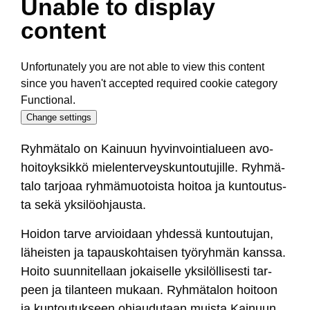
Unable to display
content
Unfortunately you are not able to view this content
since you haven't accepted required cookie category
Functional.
Change settings
Ryh­mä­ta­lo on Kai­nuun hy­vin­voin­tia­lueen avo­
hoi­toyk­sik­kö mie­len­ter­veys­kun­tou­tu­jil­le. Ryh­mä­
ta­lo tar­joaa ryh­mä­muo­tois­ta hoi­toa ja kun­tou­tus­
ta se­kä yk­si­löoh­jaus­ta.
Hoi­don tar­ve ar­vioi­daan yh­des­sä kun­tou­tu­jan,
lä­heis­ten ja ta­paus­koh­tai­sen työ­ryh­män kans­sa.
Hoi­to suun­ni­tel­laan jo­kai­sel­le yk­si­löl­li­ses­ti tar­
peen ja ti­lan­teen mu­kaan. Ryh­mä­ta­lon hoi­toon
ja kun­tou­tuk­seen oh­jau­du­taan muis­ta Kai­nuun