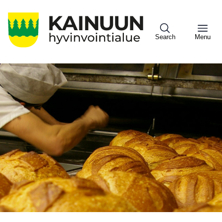
Hyppää
pääsisältöön
Search
Menu
Sote
Menu
Asiakkaille