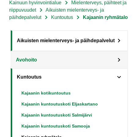
Kainuun hyvinvointialue
Mielenterveys, päihteet ja
Murupolku
riippuvuudet
Aikuisten mielenterveys- ja
päihdepalvelut
Kuntoutus
Kajaanin ryhmätalo
Sote
Aikuisten mielenterveys- ja päihdepalvelut
Menu
Avohoito
Asiakkaille
level
Kuntoutus
3
fi
Kajaanin kotikuntoutus
Kajaanin kuntoutuskoti Eljaskartano
Kajaanin kuntoutuskoti Salmijärvi
Kajaanin kuntoutuskoti Samooja