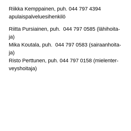
Riik­ka Kemp­pai­nen, puh. 044 797 4394
apu­lais­pal­ve­lue­si­hen­ki­lö
Riit­ta Pur­siai­nen, puh. 044 797 0585 (lä­hi­hoi­ta­
ja)
Mi­ka Kou­ta­la, puh. 044 797 0583 (sai­raan­hoi­ta­
ja)
Ris­to Pert­tu­nen, puh. 044 797 0158 (mie­len­ter­
veys­hoi­ta­ja)